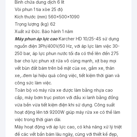
Bình chứa dung dịch 6 lít
Vòi phun 1 tia xòe 25 độ
Kích thước (mm) 560x500x1090
Trọng lượng (kg) 62
Xuất xứ Đức. Bảo hành 1 năm
Máy phun áp lực cao
Karcher HD 10/25-4S sử dụng
nguồn điện 3Ph/400V/50 Hz, với áp lực làm việc 30-
250 bar, áp lực phun nước tối đa có thể lên đến 275
bar cho lực phun xịt rửa vô cùng mạnh, xịt bay mọi
vết bùn đất bám trên bề mặt của xe, gầm xe, thân
xe,..đem lại hiệu quả công việc, tiết kiệm thời gian và
công sức làm việc.
Toàn bộ vỏ máy rửa xe được làm bằng nhựa cao
cấp, máy bơm trục piston với đầu xi lanh bằng đồng
vừa bền vừa tiết kiệm điện khi sử dụng. Công suất
hoạt động lên tới 9200W giúp máy rửa xe có thể làm
việc trong thời gian dài.
Máy hoạt động với áp lực cao, có khả năng xử lý triệt
để các vết bẩn bám lâu ngày, cùng với thiết kế đẹp,