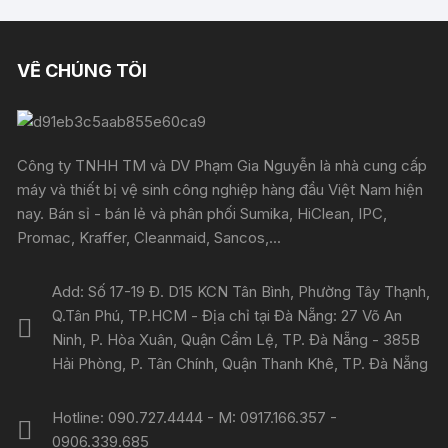
VỀ CHÚNG TÔI
Công ty TNHH TM và DV Phạm Gia Nguyễn là nhà cung cấp
máy và thiết bị vệ sinh công nghiệp hàng đầu Việt Nam hiện
nay. Bán sỉ - bán lẻ và phân phối Sumika, HiClean, IPC,
Promac, Kraffer, Cleanmaid, Sancos,...
Add: Số 17-19 Đ. D15 KCN Tân Bình, Phường Tây Thạnh,
Q.Tân Phú, TP.HCM - Địa chỉ tại Đà Nẵng: 27 Võ An
Ninh, P. Hòa Xuân, Quận Cẩm Lệ, TP. Đà Nẵng - 385B
Hải Phòng, P. Tân Chính, Quận Thanh Khê, TP. Đà Nẵng
Hotline: 090.727.4444 - M: 0917.166.357 -
0906.339.685