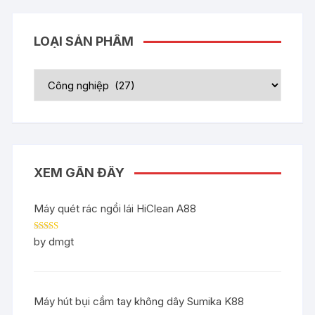
LOẠI SẢN PHẨM
XEM GẦN ĐÂY
Máy quét rác ngồi lái HiClean A88
Rated
5
out
by dmgt
of 5
Máy hút bụi cầm tay không dây Sumika K88