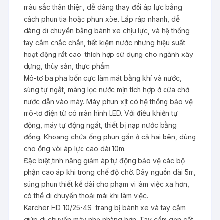
màu sắc thân thiện, dễ dàng thay đổi áp lực bằng
cách phun tia hoặc phun xòe. Lắp ráp nhanh, dễ
dàng di chuyển bằng bánh xe chịu lực, và hệ thống
tay cầm chắc chắn, tiết kiệm nước nhưng hiệu suất
hoạt động rất cao, thích hợp sử dụng cho ngành xây
dựng, thủy sản, thực phẩm.
Mô-tơ ba pha bốn cực làm mát bằng khí và nước,
súng tự ngắt, màng lọc nước mịn tích hợp ở cửa chờ
nước dẫn vào máy. Máy phun xịt có hệ thống bảo vệ
mô-tơ điện tử có màn hình LED. Với điều khiển tự
động, máy tự động ngắt, thiết bị nạp nước bằng
đồng. Khoang chứa ống phun gắn ở cả hai bên, dùng
cho ống vòi áp lực cao dài 10m.
Đặc biệt,tính năng giảm áp tự động bảo vệ các bộ
phận cao áp khi trong chế độ chờ. Dây nguồn dài 5m,
súng phun thiết kế dài cho phạm vi làm việc xa hơn,
có thể di chuyển thoải mái khi làm việc.
Karcher HD 10/25-4S trang bị bánh xe và tay cầm
giúp di chuyển máy nhẹ nhàng hơn. Tay cầm gọn cất