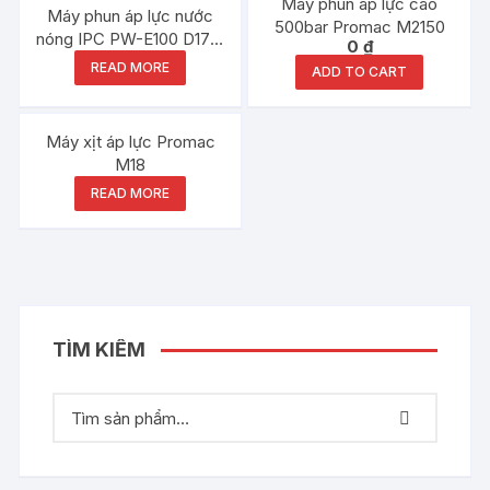
Máy phun áp lực cao
Máy phun áp lực nước
500bar Promac M2150
nóng IPC PW-E100 D1712
0
₫
P36 T
READ MORE
ADD TO CART
Out of stock
Máy xịt áp lực Promac
M18
READ MORE
TÌM KIẾM