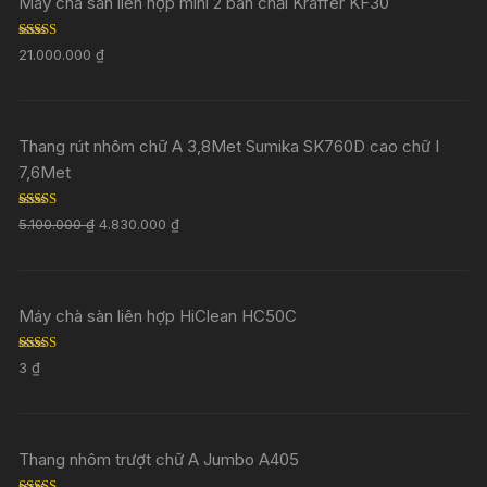
Máy chà sàn liên hợp mini 2 bàn chải Kraffer KF30
Rated
5.00
21.000.000
₫
out of 5
Thang rút nhôm chữ A 3,8Met Sumika SK760D cao chữ I
7,6Met
Rated
5.00
5.100.000
₫
4.830.000
₫
out of 5
Máy chà sàn liên hợp HiClean HC50C
Rated
5.00
3
₫
out of 5
Thang nhôm trượt chữ A Jumbo A405