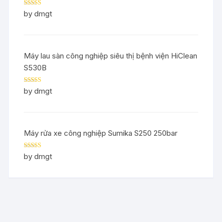
Rated
5
out
by dmgt
of 5
Máy lau sàn công nghiệp siêu thị bệnh viện HiClean
S530B
Rated
5
out
by dmgt
of 5
Máy rửa xe công nghiệp Sumika S250 250bar
Rated
5
out
by dmgt
of 5