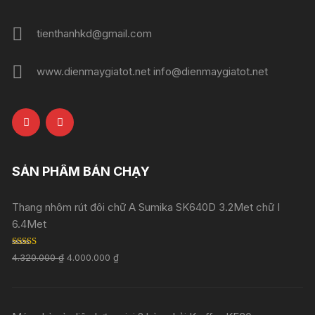
tienthanhkd@gmail.com
www.dienmaygiatot.net info@dienmaygiatot.net
SẢN PHẨM BÁN CHẠY
Thang nhôm rút đôi chữ A Sumika SK640D 3.2Met chữ I
6.4Met
Rated
5.00
4.320.000
₫
4.000.000
₫
out of 5