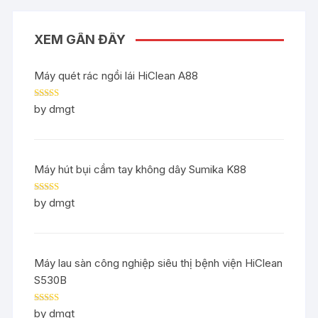
XEM GẦN ĐÂY
Máy quét rác ngồi lái HiClean A88
Rated
5
out
by dmgt
of 5
Máy hút bụi cầm tay không dây Sumika K88
Rated
5
out
by dmgt
of 5
Máy lau sàn công nghiệp siêu thị bệnh viện HiClean
S530B
Rated
5
out
by dmgt