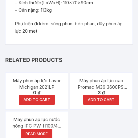
– Kích thước(LxWxH): 110x70x90cm
– Cân nặng: 113kg
Phụ kiện đi kèm: súng phun, béc phun, dây phun áp
lực 20 met
RELATED PRODUCTS
Máy phun áp lực Lavor
Máy phun áp lực cao
Michigan 2021LP
Promac M36 3600PSI
0
₫
3
₫
250bar 10HP
ADD TO CART
ADD TO CART
Máy phun áp lực nước
nóng IPC PW-H100/4P
D1721P T
READ MORE