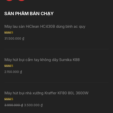
SẢN PHẨM BÁN CHẠY
Máy lau sàn HiClean HC430B dùng bình ac quy
Rated
5.00
31.500.000
₫
out of 5
Máy hút bụi cầm tay không dây Sumika K88
Rated
5.00
2.150.000
₫
out of 5
Máy hút bụi nhà xưởng Kraffer KF80 80L 3600W
Rated
5.00
3.990.000
₫
3.500.000
₫
out of 5