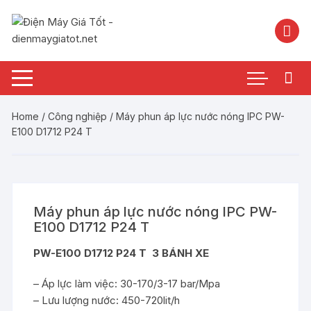
Chuyển
tới
nội
dung
Home
/
Công nghiệp
/ Máy phun áp lực nước nóng IPC PW-
E100 D1712 P24 T
Máy phun áp lực nước nóng IPC PW-
E100 D1712 P24 T
PW-E100 D1712 P24 T
3 BÁNH XE
– Áp lực làm việc: 30-170/3-17 bar/Mpa
– Lưu lượng nước: 450-720lit/h