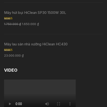
Máy hút bụi HiClean SP30 1500W 30L
Rated
5.00
1.750.000
₫
1.650.000
₫
out of 5
Máy lau sàn nhà xưởng HiClean HC430
Rated
5.00
23.000.000
₫
out of 5
VIDEO