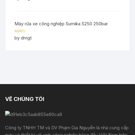
of 5
Máy rửa xe công nghiệp Sumika S250 250bar
Rated
5
out
by dmgt
of 5
VỀ CHÚNG TÔI
Công ty TNHH TM và DV Phạm Gia Nguyễn là nhà cung cấp
máy và thiết bị vệ sinh công nghiệp hàng đầu Việt Nam hiện