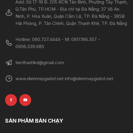
Add: Số 17-19 Đ. D15 KCN Tân Bình, Phường Tây Thạnh,
Q.Tân Phú, TP.HCM - Địa chỉ tại Đà Nẵng: 27 Võ An
Ninh, P. Hòa Xuân, Quận Cẩm Lệ, TP. Đà Nẵng - 385B
Hải Phòng, P. Tân Chính, Quận Thanh Khê, TP. Đà Nẵng
Hotline: 090.727.4444 - M: 0917.166.357 -
0906.339.685
tienthanhkd@gmail.com
www.dienmaygiatot.net info@dienmaygiatot.net
SẢN PHẨM BÁN CHẠY