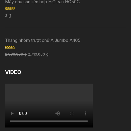
Máy chà sàn liên hợp HiClean HC50C
Rated
5.00
3
₫
out of 5
Thang nhôm trượt chữ A Jumbo A405
Rated
5.00
2.930.000
₫
2.710.000
₫
out of 5
VIDEO