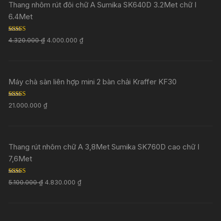
Thang nhôm rút đôi chữ A Sumika SK640D 3.2Met chữ I
6.4Met
Rated
5.00
4.320.000
₫
4.000.000
₫
out of 5
Máy chà sàn liên hợp mini 2 bàn chải Kraffer KF30
Rated
5.00
21.000.000
₫
out of 5
Thang rút nhôm chữ A 3,8Met Sumika SK760D cao chữ I
7,6Met
Rated
5.00
5.100.000
₫
4.830.000
₫
out of 5