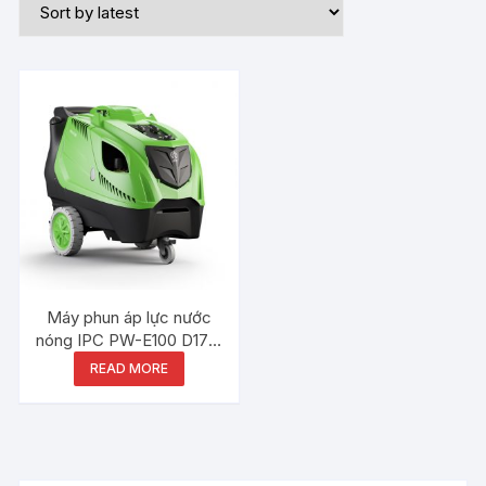
Máy phun áp lực nước
nóng IPC PW-E100 D1712
P24 T
READ MORE