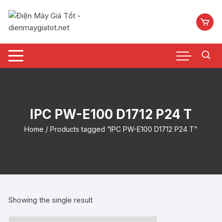
Chuyển
tới
nội
dung
IPC PW-E100 D1712 P24 T
Home
/ Products tagged “IPC PW-E100 D1712 P24 T”
Showing the single result