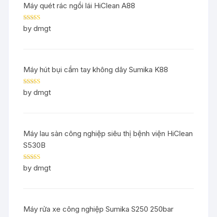
Máy quét rác ngồi lái HiClean A88
Rated
5
out
by dmgt
of 5
Máy hút bụi cầm tay không dây Sumika K88
Rated
5
out
by dmgt
of 5
Máy lau sàn công nghiệp siêu thị bệnh viện HiClean
S530B
Rated
5
out
by dmgt
of 5
Máy rửa xe công nghiệp Sumika S250 250bar