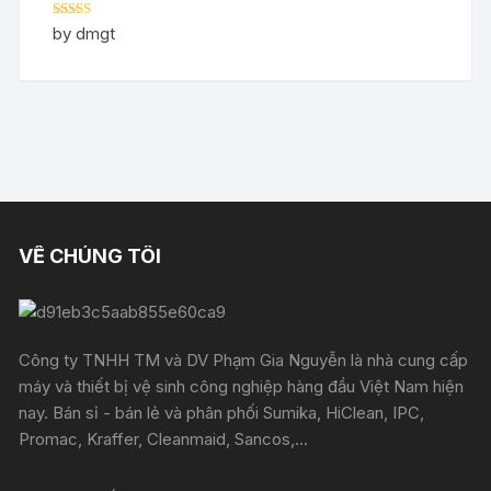
Rated
5
out
by dmgt
of 5
VỀ CHÚNG TÔI
Công ty TNHH TM và DV Phạm Gia Nguyễn là nhà cung cấp
máy và thiết bị vệ sinh công nghiệp hàng đầu Việt Nam hiện
nay. Bán sỉ - bán lẻ và phân phối Sumika, HiClean, IPC,
Promac, Kraffer, Cleanmaid, Sancos,...