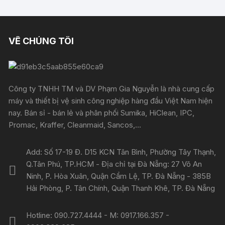
VỀ CHÚNG TÔI
Công ty TNHH TM và DV Phạm Gia Nguyễn là nhà cung cấp
máy và thiết bị vệ sinh công nghiệp hàng đầu Việt Nam hiện
nay. Bán sỉ - bán lẻ và phân phối Sumika, HiClean, IPC,
Promac, Kraffer, Cleanmaid, Sancos,...
Add: Số 17-19 Đ. D15 KCN Tân Bình, Phường Tây Thạnh,
Q.Tân Phú, TP.HCM - Địa chỉ tại Đà Nẵng: 27 Võ An
Ninh, P. Hòa Xuân, Quận Cẩm Lệ, TP. Đà Nẵng - 385B
Hải Phòng, P. Tân Chính, Quận Thanh Khê, TP. Đà Nẵng
Hotline: 090.727.4444 - M: 0917.166.357 -