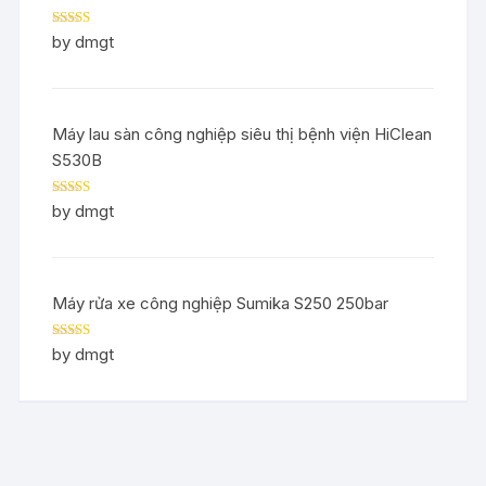
Rated
5
out
by dmgt
of 5
Máy lau sàn công nghiệp siêu thị bệnh viện HiClean
S530B
Rated
5
out
by dmgt
of 5
Máy rửa xe công nghiệp Sumika S250 250bar
Rated
5
out
by dmgt
of 5