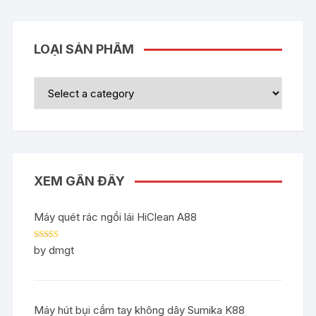
LOẠI SẢN PHẨM
XEM GẦN ĐÂY
Máy quét rác ngồi lái HiClean A88
Rated
5
out
by dmgt
of 5
Máy hút bụi cầm tay không dây Sumika K88