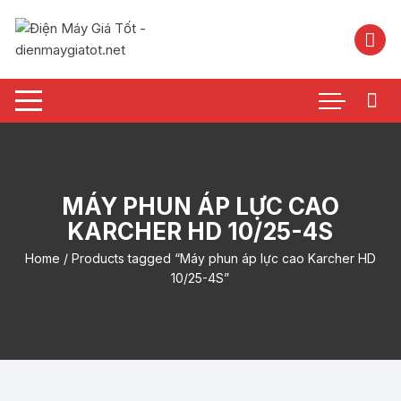
Chuyển
tới
nội
dung
MÁY PHUN ÁP LỰC CAO
KARCHER HD 10/25-4S
Home
/ Products tagged “Máy phun áp lực cao Karcher HD
10/25-4S”