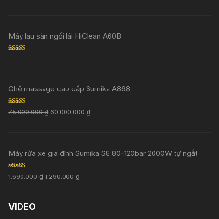
Rated
5.00
out of 5
Máy lau sàn ngồi lái HiClean A60B
Rated
5.00
out of 5
Ghế massage cao cấp Sumika A868
Rated
5.00
75.000.000
₫
60.000.000
₫
out of 5
Máy rửa xe gia đình Sumika S8 80-120bar 2000W tự ngắt
Rated
5.00
1.690.000
₫
1.290.000
₫
out of 5
VIDEO