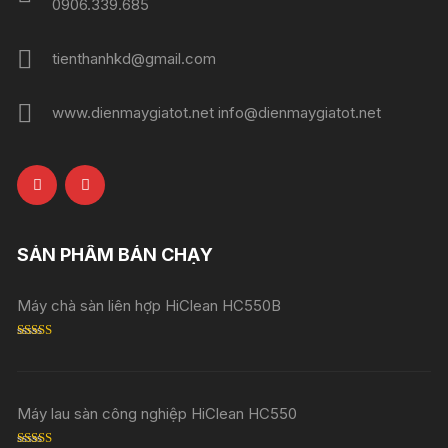
0906.339.685
tienthanhkd@gmail.com
www.dienmaygiatot.net info@dienmaygiatot.net
SẢN PHẨM BÁN CHẠY
Máy chà sàn liên hợp HiClean HC550B
Rated
5.00
out of 5
Máy lau sàn công nghiệp HiClean HC550