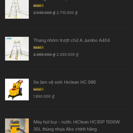
Rated
5.00
2.930.000
₫
2.710.000
₫
out of 5
Thang nhôm trượt chữ A Jumbo A404
Rated
5.00
2.385.000
₫
2.290.000
₫
out of 5
Xe làm vệ sinh Hiclean HC 086
Rated
5.00
1.890.000
₫
out of 5
Máy hút bụi - nước HiClean HC30P 1500W
30L thùng nhựa Abs chính hãng