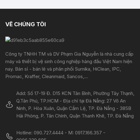
VỀ CHÚNG TÔI
Công ty TNHH TM và DV Phạm Gia Nguyễn là nhà cung cấp
máy và thiết bị vệ sinh công nghiệp hàng đầu Việt Nam hiện
nay. Bán sỉ - bán lẻ và phân phối Sumika, HiClean, IPC,
Promac, Kraffer, Cleanmaid, Sancos,...
Add: Số 17-19 Đ. D15 KCN Tân Bình, Phường Tây Thạnh,
Q.Tân Phú, TP.HCM - Địa chỉ tại Đà Nẵng: 27 Võ An
Ninh, P. Hòa Xuân, Quận Cẩm Lệ, TP. Đà Nẵng - 385B
Hải Phòng, P. Tân Chính, Quận Thanh Khê, TP. Đà Nẵng
Hotline: 090.727.4444 - M: 0917.166.357 -