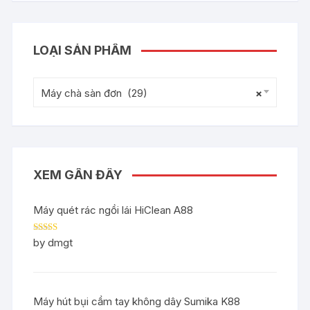
LOẠI SẢN PHẨM
Máy chà sàn đơn (29)
×
XEM GẦN ĐÂY
Máy quét rác ngồi lái HiClean A88
Rated
5
out
by dmgt
of 5
Máy hút bụi cầm tay không dây Sumika K88