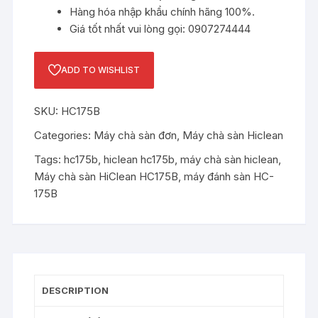
Hàng hóa nhập khẩu chính hãng 100%.
Giá tốt nhất vui lòng gọi: 0907274444
ADD TO WISHLIST
SKU:
HC175B
Categories:
Máy chà sàn đơn
,
Máy chà sàn Hiclean
Tags:
hc175b
,
hiclean hc175b
,
máy chà sàn hiclean
,
Máy chà sàn HiClean HC175B
,
máy đánh sàn HC-
175B
DESCRIPTION