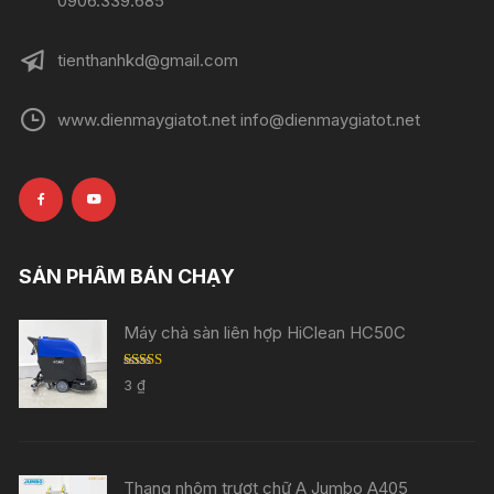
0906.339.685
tienthanhkd@gmail.com
www.dienmaygiatot.net info@dienmaygiatot.net
SẢN PHẨM BÁN CHẠY
Máy chà sàn liên hợp HiClean HC50C
Rated
5.00
3
₫
out of 5
Thang nhôm trượt chữ A Jumbo A405