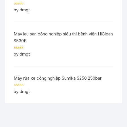
Rated
5
out
by dmgt
of 5
Máy lau sàn công nghiệp siêu thị bệnh viện HiClean
S530B
Rated
5
out
by dmgt
of 5
Máy rửa xe công nghiệp Sumika S250 250bar
Rated
5
out
by dmgt
of 5