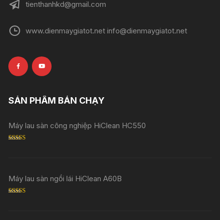
tienthanhkd@gmail.com
www.dienmaygiatot.net info@dienmaygiatot.net
SẢN PHẨM BÁN CHẠY
Máy lau sàn công nghiệp HiClean HC550
Rated
5.00
out of 5
Máy lau sàn ngồi lái HiClean A60B
Rated
5.00
out of 5