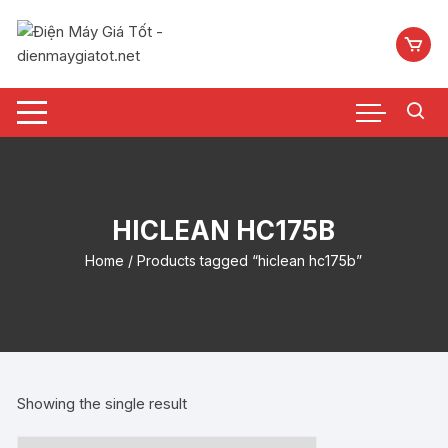
Chuyển
tới
nội
dung
HICLEAN HC175B
Home
/ Products tagged “hiclean hc175b”
Showing the single result