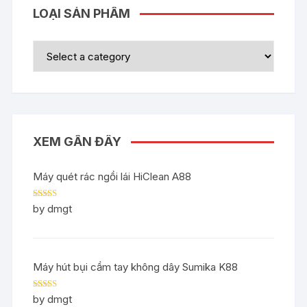
LOẠI SẢN PHẨM
XEM GẦN ĐÂY
Máy quét rác ngồi lái HiClean A88
Rated
5
out
by dmgt
of 5
Máy hút bụi cầm tay không dây Sumika K88
Rated
5
out
by dmgt
of 5