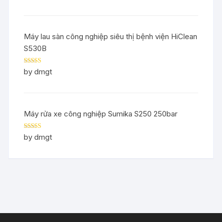
Máy lau sàn công nghiệp siêu thị bệnh viện HiClean
S530B
Rated
5
out
by dmgt
of 5
Máy rửa xe công nghiệp Sumika S250 250bar
Rated
5
out
by dmgt
of 5