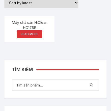
Máy chà sàn HiClean
HC175B
READ MORE
TÌM KIẾM