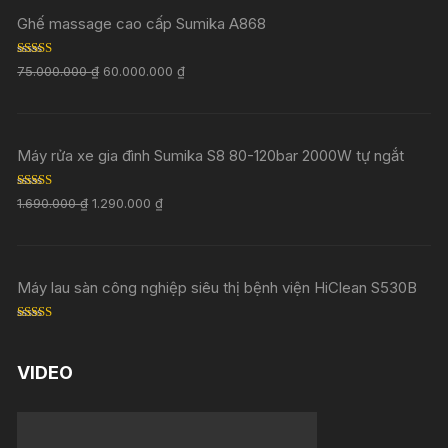
Ghế massage cao cấp Sumika A868
Rated
5.00
75.000.000
₫
60.000.000
₫
out of 5
Máy rửa xe gia đình Sumika S8 80-120bar 2000W tự ngắt
Rated
5.00
1.690.000
₫
1.290.000
₫
out of 5
Máy lau sàn công nghiệp siêu thị bệnh viện HiClean S530B
Rated
5.00
out of 5
VIDEO