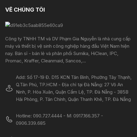
VỀ CHÚNG TÔI
Công ty TNHH TM và DV Phạm Gia Nguyễn là nhà cung cấp
máy và thiết bị vệ sinh công nghiệp hàng đầu Việt Nam hiện
nay. Bán sỉ - bán lẻ và phân phối Sumika, HiClean, IPC,
Promac, Kraffer, Cleanmaid, Sancos,...
Add: Số 17-19 Đ. D15 KCN Tân Bình, Phường Tây Thạnh,
Q.Tân Phú, TP.HCM - Địa chỉ tại Đà Nẵng: 27 Võ An
Ninh, P. Hòa Xuân, Quận Cẩm Lệ, TP. Đà Nẵng - 385B
Hải Phòng, P. Tân Chính, Quận Thanh Khê, TP. Đà Nẵng
Hotline: 090.727.4444 - M: 0917.166.357 -
0906.339.685