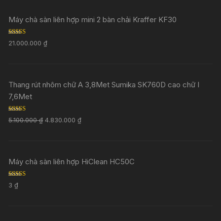
Máy chà sàn liên hợp mini 2 bàn chải Kraffer KF30
Rated
5.00
21.000.000
₫
out of 5
Thang rút nhôm chữ A 3,8Met Sumika SK760D cao chữ I
7,6Met
Rated
5.00
5.100.000
₫
4.830.000
₫
out of 5
Máy chà sàn liên hợp HiClean HC50C
Rated
5.00
3
₫
out of 5