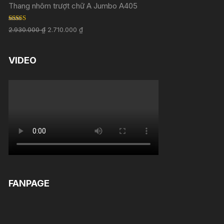
Thang nhôm trượt chữ A Jumbo A405
Rated
5.00
2.930.000
₫
2.710.000
₫
out of 5
VIDEO
FANPAGE