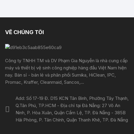
VỀ CHÚNG TÔI
Công ty TNHH TM và DV Phạm Gia Nguyễn là nhà cung cấp
máy và thiết bị vệ sinh công nghiệp hàng đầu Việt Nam hiện
nay. Bán sỉ - bán lẻ và phân phối Sumika, HiClean, IPC,
Promac, Kraffer, Cleanmaid, Sancos,...
Add: Số 17-19 Đ. D15 KCN Tân Bình, Phường Tây Thạnh,
Q.Tân Phú, TP.HCM - Địa chỉ tại Đà Nẵng: 27 Võ An
Ninh, P. Hòa Xuân, Quận Cẩm Lệ, TP. Đà Nẵng - 385B
Hải Phòng, P. Tân Chính, Quận Thanh Khê, TP. Đà Nẵng