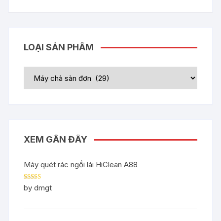
LOẠI SẢN PHẨM
XEM GẦN ĐÂY
Máy quét rác ngồi lái HiClean A88
Rated
5
out
by dmgt
of 5