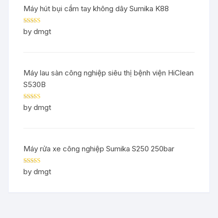
Máy hút bụi cầm tay không dây Sumika K88
Rated
5
out
by dmgt
of 5
Máy lau sàn công nghiệp siêu thị bệnh viện HiClean
S530B
Rated
5
out
by dmgt
of 5
Máy rửa xe công nghiệp Sumika S250 250bar
Rated
5
out
by dmgt
of 5