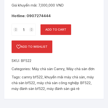
Giá khuyến mãi: 7,000,000 VND
Hotline: 0907274444
Máy
ADD TO CART
chà
sàn
Camry
ADD TO WISHLIST
BF522
quantity
SKU:
BF522
Categories:
Máy chà sàn Camry
,
Máy chà sàn đơn
Tags:
camry bf522
,
khuyến mãi máy chà sàn
,
máy
chà sàn bf522
,
máy chà sàn công nghiệp BF522
,
máy đánh sàn bf522
,
máy đánh sàn giá rẻ