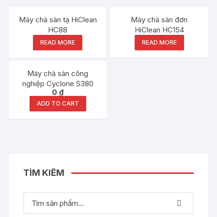
Máy chà sàn tạ HiClean
Máy chà sàn đơn
HC88
HiClean HC154
READ MORE
READ MORE
Máy chà sàn công
nghiệp Cyclone S380
0
₫
ADD TO CART
TÌM KIẾM