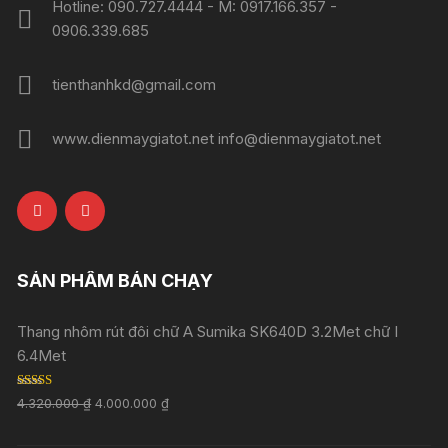
Hotline: 090.727.4444 - M: 0917.166.357 -
0906.339.685
tienthanhkd@gmail.com
www.dienmaygiatot.net info@dienmaygiatot.net
SẢN PHẨM BÁN CHẠY
Thang nhôm rút đôi chữ A Sumika SK640D 3.2Met chữ I
6.4Met
Rated
5.00
4.320.000
₫
4.000.000
₫
out of 5