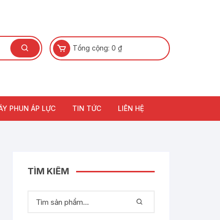
Tổng cộng:
0
₫
ÁY PHUN ÁP LỰC
TIN TỨC
LIÊN HỆ
TÌM KIẾM