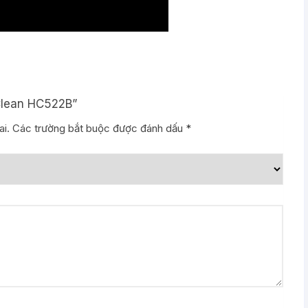
iClean HC522B”
i.
Các trường bắt buộc được đánh dấu
*