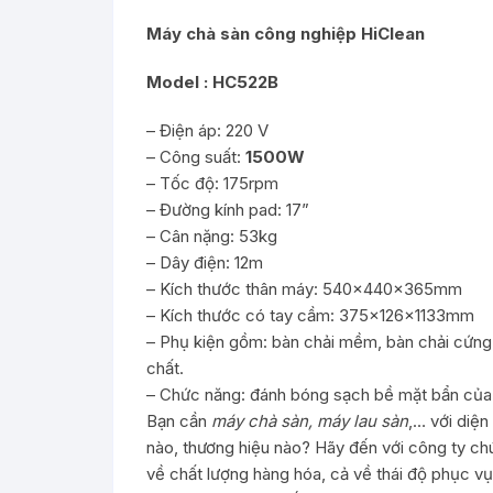
Máy chà sàn công nghiệp HiClean
Model : HC522B
– Điện áp: 220 V
– Công suất:
1500W
– Tốc độ: 175rpm
– Đường kính pad: 17”
– Cân nặng: 53kg
– Dây điện: 12m
– Kích thước thân máy: 540×440×365mm
– Kích thước có tay cầm: 375×126×1133mm
– Phụ kiện gồm: bàn chải mềm, bàn chải cứng
chất.
– Chức năng: đánh bóng sạch bề mặt bẩn của c
Bạn cần
máy chà sàn, máy lau sàn
,… với diệ
nào, thương hiệu nào? Hãy đến với công ty ch
về chất lượng hàng hóa, cả về thái độ phục v