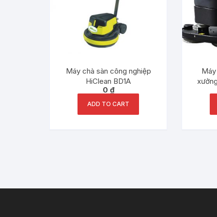
Máy chà sàn công nghiệp
Máy 
HiClean BD1A
xưởng
0
₫
ADD TO CART