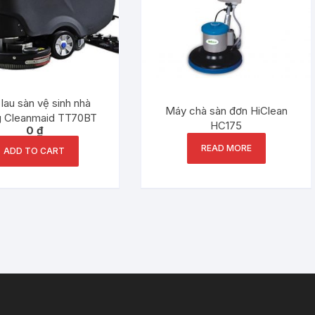
lau sàn vệ sinh nhà
Máy chà sàn đơn HiClean
 Cleanmaid TT70BT
HC175
0
₫
READ MORE
ADD TO CART