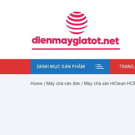
Chuyển
tới
nội
dung
DANH MỤC SẢN PHẨM
TRANG
Home
/
Máy chà sàn đơn
/ Máy chà sàn HiClean HC