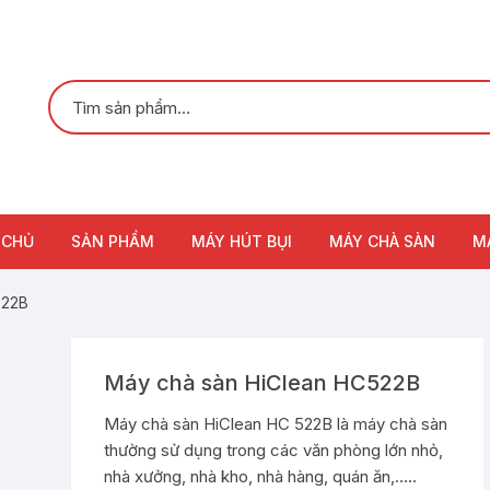
 CHỦ
SẢN PHẨM
MÁY HÚT BỤI
MÁY CHÀ SÀN
M
522B
Máy chà sàn HiClean HC522B
Máy chà sàn HiClean HC 522B là máy chà sàn
thường sử dụng trong các văn phòng lớn nhỏ,
nhà xưởng, nhà kho, nhà hàng, quán ăn,…..