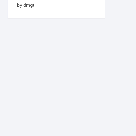
Rated
5
out
by dmgt
of 5