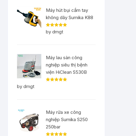
Máy hút bụi cầm tay
không dây Sumika K88
Rated
5
out
by dmgt
of 5
Máy lau sàn công
nghiệp siêu thị bệnh
viện HiClean S530B
Rated
5
out
by dmgt
of 5
Máy rửa xe công
nghiệp Sumika S250
250bar