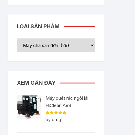
LOẠI SẢN PHẨM
XEM GẦN ĐÂY
Máy quét rác ngồi lái
HiClean A88
Rated
5
out
by dmgt
of 5