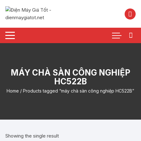
Chuyển
tới
nội
dung
MÁY CHÀ SÀN CÔNG NGHIỆP
HC522B
Home
/ Products tagged “máy chà sàn công nghiệp HC522B”
Showing the single result