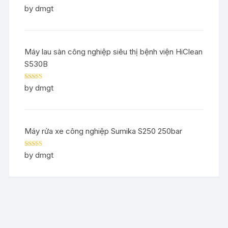
Rated
5
out
by dmgt
of 5
Máy lau sàn công nghiệp siêu thị bệnh viện HiClean
S530B
Rated
5
out
by dmgt
of 5
Máy rửa xe công nghiệp Sumika S250 250bar
Rated
5
out
by dmgt
of 5