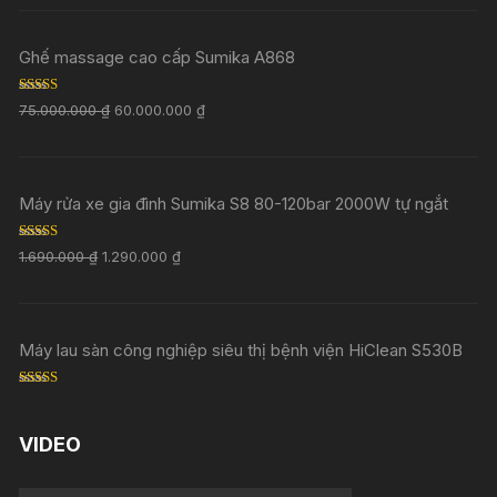
out of 5
Ghế massage cao cấp Sumika A868
Rated
5.00
75.000.000
₫
60.000.000
₫
out of 5
Máy rửa xe gia đình Sumika S8 80-120bar 2000W tự ngắt
Rated
5.00
1.690.000
₫
1.290.000
₫
out of 5
Máy lau sàn công nghiệp siêu thị bệnh viện HiClean S530B
Rated
5.00
out of 5
VIDEO