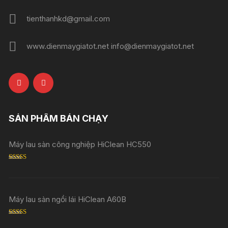
tienthanhkd@gmail.com
www.dienmaygiatot.net info@dienmaygiatot.net
SẢN PHẨM BÁN CHẠY
Máy lau sàn công nghiệp HiClean HC550
Rated
5.00
out of 5
Máy lau sàn ngồi lái HiClean A60B
Rated
5.00