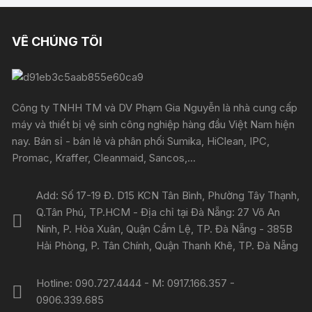
VỀ CHÚNG TÔI
Công ty TNHH TM và DV Phạm Gia Nguyễn là nhà cung cấp
máy và thiết bị vệ sinh công nghiệp hàng đầu Việt Nam hiện
nay. Bán sỉ - bán lẻ và phân phối Sumika, HiClean, IPC,
Promac, Kraffer, Cleanmaid, Sancos,...
Add: Số 17-19 Đ. D15 KCN Tân Bình, Phường Tây Thạnh,
Q.Tân Phú, TP.HCM - Địa chỉ tại Đà Nẵng: 27 Võ An
Ninh, P. Hòa Xuân, Quận Cẩm Lệ, TP. Đà Nẵng - 385B
Hải Phòng, P. Tân Chính, Quận Thanh Khê, TP. Đà Nẵng
Hotline: 090.727.4444 - M: 0917.166.357 -
0906.339.685