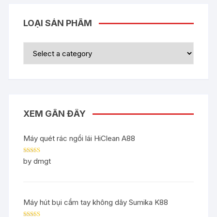
LOẠI SẢN PHẨM
XEM GẦN ĐÂY
Máy quét rác ngồi lái HiClean A88
Rated
5
out
by dmgt
of 5
Máy hút bụi cầm tay không dây Sumika K88