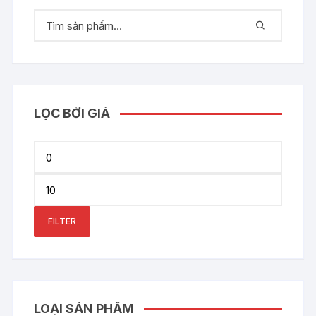
LỌC BỞI GIÁ
Min
price
Max
price
FILTER
LOẠI SẢN PHẨM