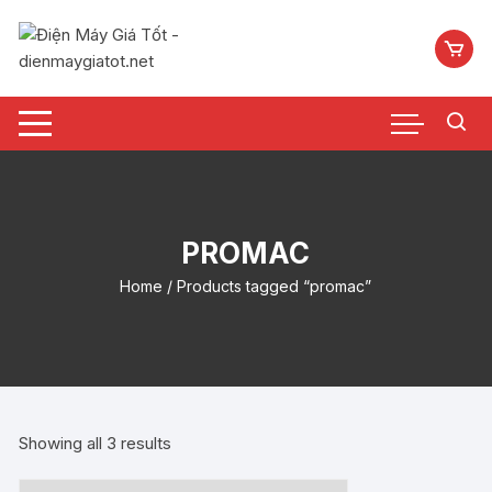
Chuyển
tới
nội
dung
PROMAC
Home
/ Products tagged “promac”
Showing all 3 results