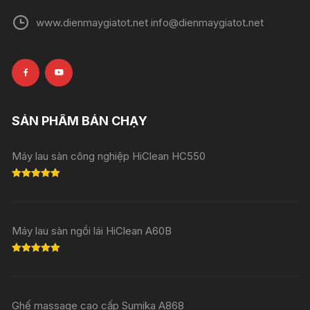
www.dienmaygiatot.net info@dienmaygiatot.net
SẢN PHẨM BÁN CHẠY
Máy lau sàn công nghiệp HiClean HC550
Rated
5.00
out of 5
Máy lau sàn ngồi lái HiClean A60B
Rated
5.00
out of 5
Ghế massage cao cấp Sumika A868