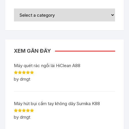
XEM GẦN ĐÂY
Máy quét rác ngồi lái HiClean A88
Rated
5
out
by dmgt
of 5
Máy hút bụi cầm tay không dây Sumika K88
Rated
5
out
by dmgt
of 5