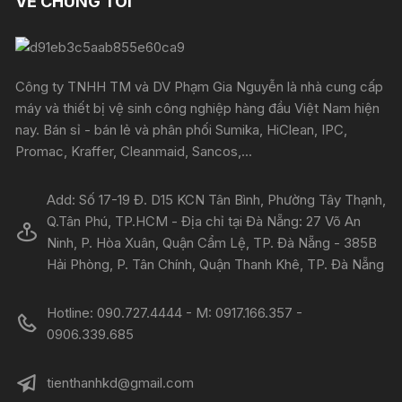
VỀ CHÚNG TÔI
Công ty TNHH TM và DV Phạm Gia Nguyễn là nhà cung cấp
máy và thiết bị vệ sinh công nghiệp hàng đầu Việt Nam hiện
nay. Bán sỉ - bán lẻ và phân phối Sumika, HiClean, IPC,
Promac, Kraffer, Cleanmaid, Sancos,...
Add: Số 17-19 Đ. D15 KCN Tân Bình, Phường Tây Thạnh,
Q.Tân Phú, TP.HCM - Địa chỉ tại Đà Nẵng: 27 Võ An
Ninh, P. Hòa Xuân, Quận Cẩm Lệ, TP. Đà Nẵng - 385B
Hải Phòng, P. Tân Chính, Quận Thanh Khê, TP. Đà Nẵng
Hotline: 090.727.4444 - M: 0917.166.357 -
0906.339.685
tienthanhkd@gmail.com