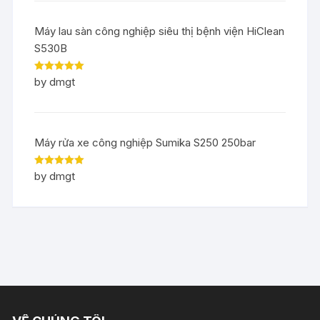
Máy lau sàn công nghiệp siêu thị bệnh viện HiClean
S530B
Rated
5
out
by dmgt
of 5
Máy rửa xe công nghiệp Sumika S250 250bar
Rated
5
out
by dmgt
of 5