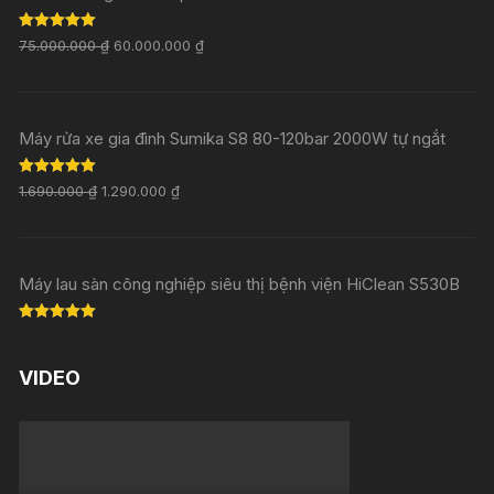
Rated
5.00
75.000.000
₫
60.000.000
₫
out of 5
Máy rửa xe gia đình Sumika S8 80-120bar 2000W tự ngắt
Rated
5.00
1.690.000
₫
1.290.000
₫
out of 5
Máy lau sàn công nghiệp siêu thị bệnh viện HiClean S530B
Rated
5.00
out of 5
VIDEO