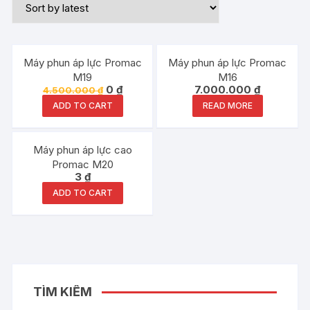
Out of stock
Đang ưu đãi!
Máy phun áp lực Promac
Máy phun áp lực Promac
M19
M16
0
₫
7.000.000
₫
4.500.000
₫
ADD TO CART
READ MORE
Máy phun áp lực cao
Promac M20
3
₫
ADD TO CART
TÌM KIẾM