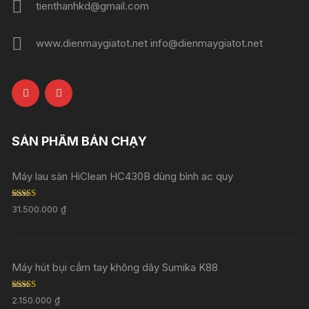
tienthanhkd@gmail.com
www.dienmaygiatot.net info@dienmaygiatot.net
SẢN PHẨM BÁN CHẠY
Máy lau sàn HiClean HC430B dùng bình ac quy
Rated
5.00
31.500.000
₫
out of 5
Máy hút bụi cầm tay không dây Sumika K88
Rated
5.00
2.150.000
₫
out of 5