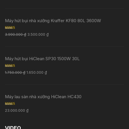
Máy hút bụi nhà xưởng Kraffer KF80 80L 3600W
Rated
5.00
3.990.000
₫
3.500.000
₫
out of 5
Máy hút bụi HiClean SP30 1500W 30L
Rated
5.00
1.750.000
₫
1.650.000
₫
out of 5
Máy lau sàn nhà xưởng HiClean HC430
Rated
5.00
23.000.000
₫
out of 5
VIDEO