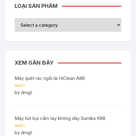
LOẠI SẢN PHẨM
XEM GẦN ĐÂY
Máy quét rác ngồi lái HiClean A88
Rated
5
out
by dmgt
of 5
Máy hút bụi cầm tay không dây Sumika K88
Rated
5
out
by dmgt
of 5