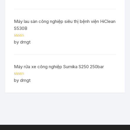
Máy lau sàn công nghiệp siêu thị bệnh viện HiClean
S530B
Rated
5
out
by dmgt
of 5
Máy rửa xe công nghiệp Sumika S250 250bar
Rated
5
out
by dmgt
of 5