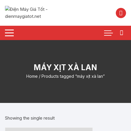
Chuyển
tới
nội
dung
MÁY XỊT XÀ LAN
Home
/ Products tagged “máy xịt xà lan”
Showing the single result