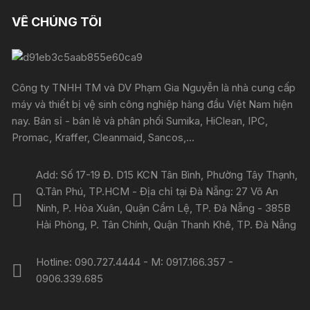
VỀ CHÚNG TÔI
Công ty TNHH TM và DV Phạm Gia Nguyễn là nhà cung cấp
máy và thiết bị vệ sinh công nghiệp hàng đầu Việt Nam hiện
nay. Bán sỉ - bán lẻ và phân phối Sumika, HiClean, IPC,
Promac, Kraffer, Cleanmaid, Sancos,...
Add: Số 17-19 Đ. D15 KCN Tân Bình, Phường Tây Thạnh,
Q.Tân Phú, TP.HCM - Địa chỉ tại Đà Nẵng: 27 Võ An
Ninh, P. Hòa Xuân, Quận Cẩm Lệ, TP. Đà Nẵng - 385B
Hải Phòng, P. Tân Chính, Quận Thanh Khê, TP. Đà Nẵng
Hotline: 090.727.4444 - M: 0917.166.357 -
0906.339.685