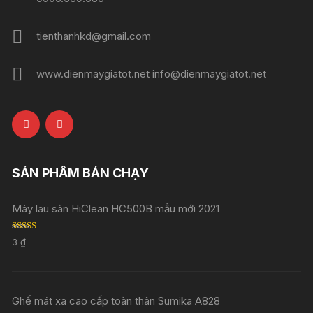
tienthanhkd@gmail.com
www.dienmaygiatot.net info@dienmaygiatot.net
SẢN PHẨM BÁN CHẠY
Máy lau sàn HiClean HC500B mẫu mới 2021
Rated
5.00
3
₫
out of 5
Ghế mát xa cao cấp toàn thân Sumika A828