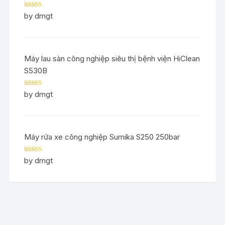
Rated
5
out
by dmgt
of 5
Máy lau sàn công nghiệp siêu thị bệnh viện HiClean
S530B
Rated
5
out
by dmgt
of 5
Máy rửa xe công nghiệp Sumika S250 250bar
Rated
5
out
by dmgt
of 5