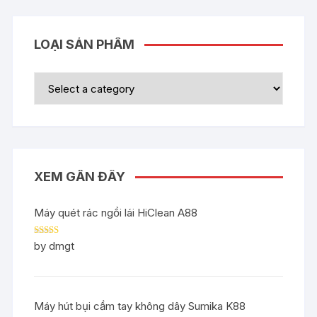
LOẠI SẢN PHẨM
XEM GẦN ĐÂY
Máy quét rác ngồi lái HiClean A88
Rated
5
out
by dmgt
of 5
Máy hút bụi cầm tay không dây Sumika K88