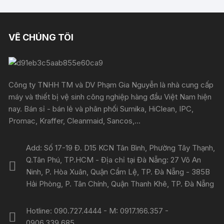
VỀ CHÚNG TÔI
Công ty TNHH TM và DV Phạm Gia Nguyễn là nhà cung cấp
máy và thiết bị vệ sinh công nghiệp hàng đầu Việt Nam hiện
nay. Bán sỉ - bán lẻ và phân phối Sumika, HiClean, IPC,
Promac, Kraffer, Cleanmaid, Sancos,...
Add: Số 17-19 Đ. D15 KCN Tân Bình, Phường Tây Thạnh,
Q.Tân Phú, TP.HCM - Địa chỉ tại Đà Nẵng: 27 Võ An
Ninh, P. Hòa Xuân, Quận Cẩm Lệ, TP. Đà Nẵng - 385B
Hải Phòng, P. Tân Chính, Quận Thanh Khê, TP. Đà Nẵng
Hotline: 090.727.4444 - M: 0917.166.357 -
0906.339.685