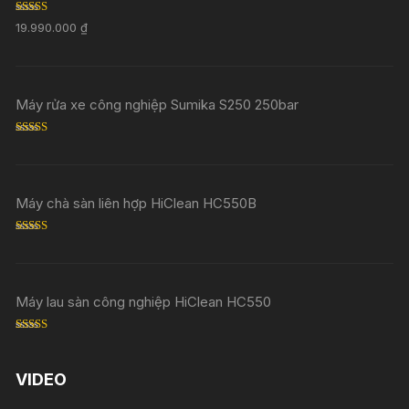
Rated
5.00
19.990.000
₫
out of 5
Máy rửa xe công nghiệp Sumika S250 250bar
Rated
5.00
out of 5
Máy chà sàn liên hợp HiClean HC550B
Rated
5.00
out of 5
Máy lau sàn công nghiệp HiClean HC550
Rated
5.00
out of 5
VIDEO