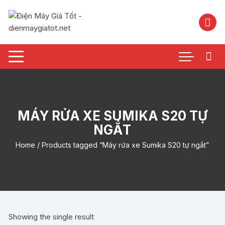
Chuyển
tới
nội
dung
MÁY RỬA XE SUMIKA S20 TỰ
NGẮT
Home
/ Products tagged “Máy rửa xe Sumika S20 tự ngắt”
Showing the single result