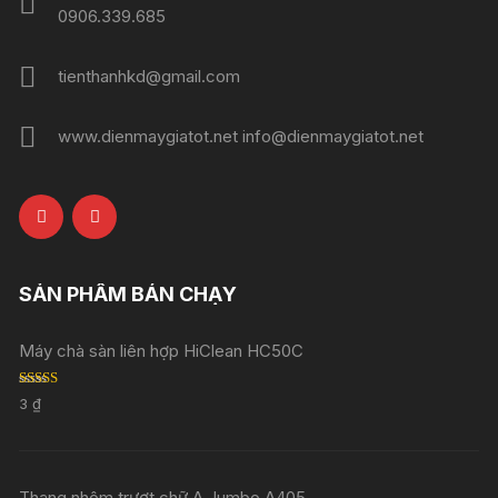
0906.339.685
tienthanhkd@gmail.com
www.dienmaygiatot.net info@dienmaygiatot.net
SẢN PHẨM BÁN CHẠY
Máy chà sàn liên hợp HiClean HC50C
Rated
5.00
3
₫
out of 5
Thang nhôm trượt chữ A Jumbo A405