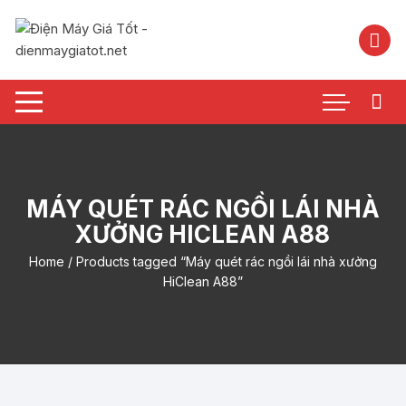
Chuyển
tới
nội
dung
MÁY QUÉT RÁC NGỒI LÁI NHÀ
XƯỞNG HICLEAN A88
Home
/ Products tagged “Máy quét rác ngồi lái nhà xưởng
HiClean A88”