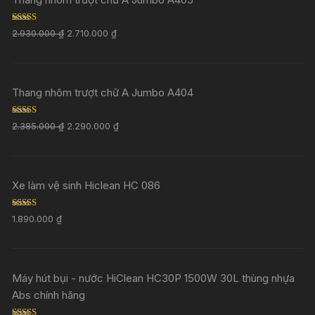
Rated
5.00
2.930.000
₫
2.710.000
₫
out of 5
Thang nhôm trượt chữ A Jumbo A404
Rated
5.00
2.385.000
₫
2.290.000
₫
out of 5
Xe làm vệ sinh Hiclean HC 086
Rated
5.00
1.890.000
₫
out of 5
Máy hút bụi - nước HiClean HC30P 1500W 30L thùng nhựa
Abs chính hãng