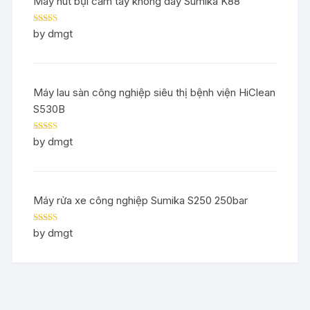
Máy hút bụi cầm tay không dây Sumika K88
Rated
5
out
by dmgt
of 5
Máy lau sàn công nghiệp siêu thị bệnh viện HiClean
S530B
Rated
5
out
by dmgt
of 5
Máy rửa xe công nghiệp Sumika S250 250bar
Rated
5
out
by dmgt
of 5