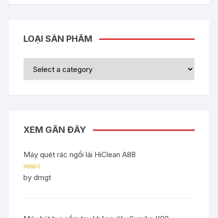
LOẠI SẢN PHẨM
XEM GẦN ĐÂY
Máy quét rác ngồi lái HiClean A88
Rated
5
out
by dmgt
of 5