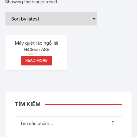
Showing the single result
Máy quét rác ngồi lái
HiClean A88
Rated
READ MORE
5.00
out of 5
TÌM KIẾM