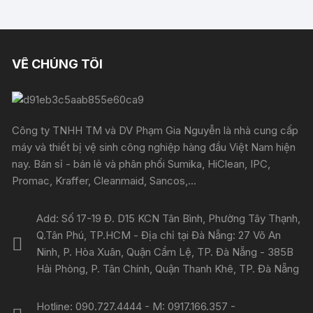
VỀ CHÚNG TÔI
Công ty TNHH TM và DV Phạm Gia Nguyễn là nhà cung cấp
máy và thiết bị vệ sinh công nghiệp hàng đầu Việt Nam hiện
nay. Bán sỉ - bán lẻ và phân phối Sumika, HiClean, IPC,
Promac, Kraffer, Cleanmaid, Sancos,...
Add: Số 17-19 Đ. D15 KCN Tân Bình, Phường Tây Thạnh,
Q.Tân Phú, TP.HCM - Địa chỉ tại Đà Nẵng: 27 Võ An
Ninh, P. Hòa Xuân, Quận Cẩm Lệ, TP. Đà Nẵng - 385B
Hải Phòng, P. Tân Chính, Quận Thanh Khê, TP. Đà Nẵng
Hotline: 090.727.4444 - M: 0917.166.357 -