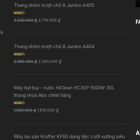
Thang nhôm trượt chữ A Jumbo A405
Rated
5.00
2.930.000
₫
2.710.000
₫
F
out of 5
Đà
Thang nhôm trượt chữ A Jumbo A404
Rated
5.00
2.385.000
₫
2.290.000
₫
out of 5
Máy hút bụi - nước HiClean HC30P 1500W 30L
thùng nhựa Abs chính hãng
Rated
5.00
1.990.000
₫
1.910.000
₫
out of 5
Ả
Máy lau sàn Kraffer KF60 dùng tiệc cưới xưởng siêu