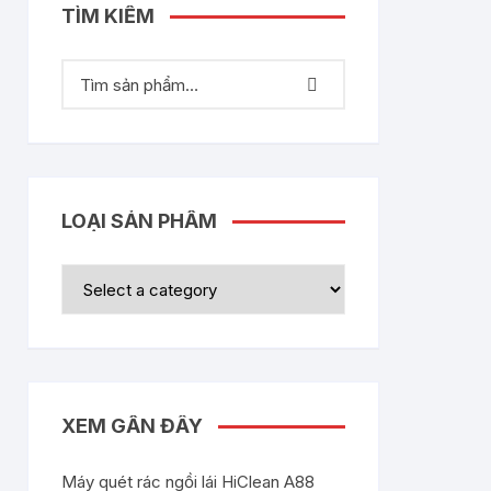
TÌM KIẾM
LOẠI SẢN PHẨM
XEM GẦN ĐÂY
Máy quét rác ngồi lái HiClean A88