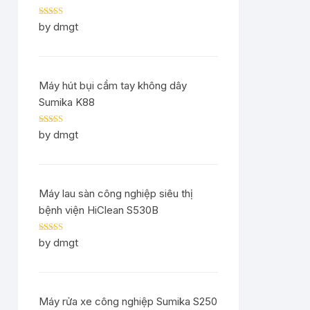
Rated
5
out
by dmgt
of 5
Máy hút bụi cầm tay không dây
Sumika K88
Rated
5
out
by dmgt
of 5
Máy lau sàn công nghiệp siêu thị
bệnh viện HiClean S530B
Rated
5
out
by dmgt
of 5
Máy rửa xe công nghiệp Sumika S250