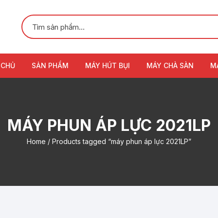
 CHỦ
SẢN PHẨM
MÁY HÚT BỤI
MÁY CHÀ SÀN
M
MÁY PHUN ÁP LỰC 2021LP
Home
/ Products tagged “máy phun áp lực 2021LP”