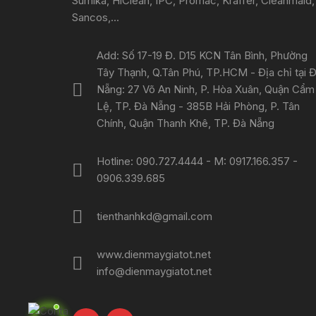
Sumika, HiClean, IPC, Promac, Kraffer, Cleanmaid,
Sancos,...
Add: Số 17-19 Đ. D15 KCN Tân Bình, Phường
Tây Thạnh, Q.Tân Phú, TP.HCM - Địa chỉ tại 
Nẵng: 27 Võ An Ninh, P. Hòa Xuân, Quận Cẩm
Lệ, TP. Đà Nẵng - 385B Hải Phòng, P. Tân
Chính, Quận Thanh Khê, TP. Đà Nẵng
Hotline: 090.727.4444 - M: 0917.166.357 -
0906.339.685
tienthanhkd@gmail.com
www.dienmaygiatot.net
info@dienmaygiatot.net