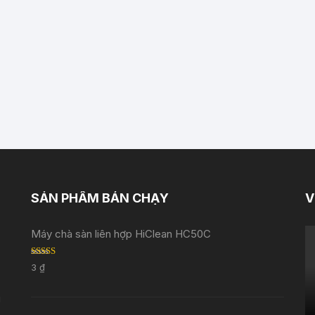
SẢN PHẨM BÁN CHẠY
V
Máy chà sàn liên hợp HiClean HC50C
Rated
5.00
3
₫
out of 5
i