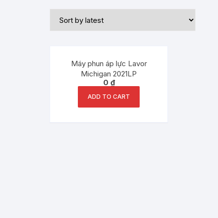
Máy phun áp lực Lavor
Michigan 2021LP
0
₫
ADD TO CART