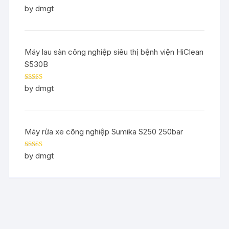
Rated
5
out
by dmgt
of 5
Máy lau sàn công nghiệp siêu thị bệnh viện HiClean
S530B
Rated
5
out
by dmgt
of 5
Máy rửa xe công nghiệp Sumika S250 250bar
Rated
5
out
by dmgt
of 5