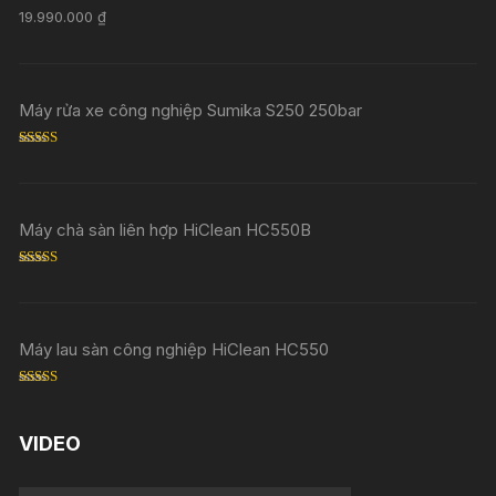
Rated
5.00
19.990.000
₫
out of 5
Máy rửa xe công nghiệp Sumika S250 250bar
Rated
5.00
out of 5
Máy chà sàn liên hợp HiClean HC550B
Rated
5.00
out of 5
Máy lau sàn công nghiệp HiClean HC550
Rated
5.00
out of 5
VIDEO