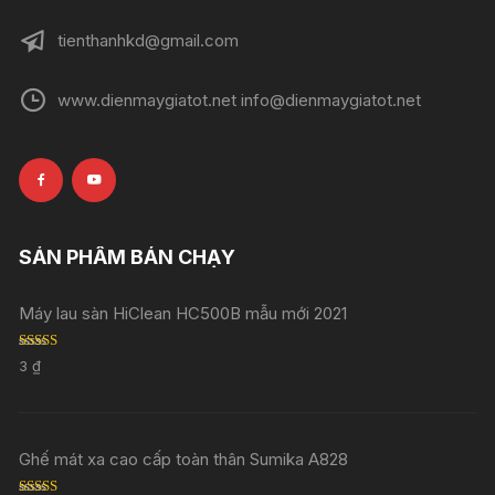
tienthanhkd@gmail.com
www.dienmaygiatot.net info@dienmaygiatot.net
SẢN PHẨM BÁN CHẠY
Máy lau sàn HiClean HC500B mẫu mới 2021
Rated
5.00
3
₫
out of 5
Ghế mát xa cao cấp toàn thân Sumika A828