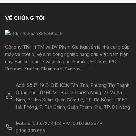
VỀ CHÚNG TÔI
Công ty TNHH TM và DV Phạm Gia Nguyễn là nhà cung cấp
máy và thiết bị vệ sinh công nghiệp hàng đầu Việt Nam hiện
nay. Bán sỉ - bán lẻ và phân phối Sumika, HiClean, IPC,
Promac, Kraffer, Cleanmaid, Sancos,...
Add: Số 17-19 Đ. D15 KCN Tân Bình, Phường Tây Thạnh,
Q.Tân Phú, TP.HCM - Địa chỉ tại Đà Nẵng: 27 Võ An
Ninh, P. Hòa Xuân, Quận Cẩm Lệ, TP. Đà Nẵng - 385B
Hải Phòng, P. Tân Chính, Quận Thanh Khê, TP. Đà Nẵng
Hotline: 090.727.4444 - M: 0917.166.357 -
0906.339.685