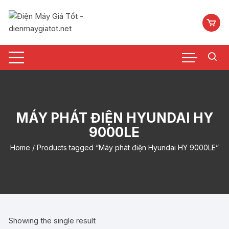
Chuyển
tới
nội
dung
MÁY PHÁT ĐIỆN HYUNDAI HY
9000LE
Home
/ Products tagged “Máy phát điện Hyundai HY 9000LE”
Showing the single result