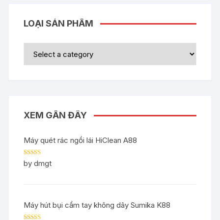
LOẠI SẢN PHẨM
XEM GẦN ĐÂY
Máy quét rác ngồi lái HiClean A88
Rated
5
out
by dmgt
of 5
Máy hút bụi cầm tay không dây Sumika K88