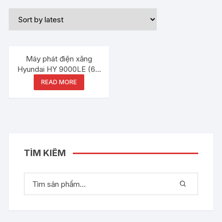
Máy phát điện xăng
Hyundai HY 9000LE (6.0
– 6.5kW)
READ MORE
TÌM KIẾM