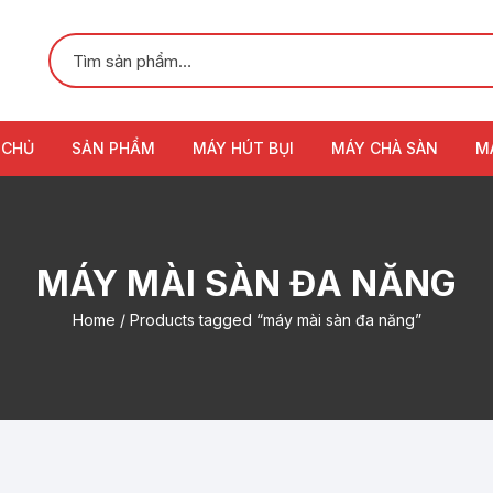
 CHỦ
SẢN PHẨM
MÁY HÚT BỤI
MÁY CHÀ SÀN
M
MÁY MÀI SÀN ĐA NĂNG
Home
/ Products tagged “máy mài sàn đa năng”