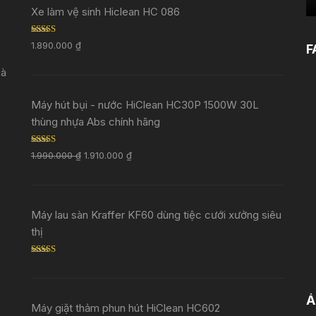
Xe làm vệ sinh Hiclean HC 086
Rated
5.00
1.890.000
₫
F
out of 5
Đà
Máy hút bụi - nước HiClean HC30P 1500W 30L
thùng nhựa Abs chính hãng
Rated
5.00
1.990.000
₫
1.910.000
₫
out of 5
Máy lau sàn Kraffer KF60 dùng tiệc cưới xưởng siêu
thị
Rated
5.00
out of 5
Ả
Máy giặt thảm phun hút HiClean HC602