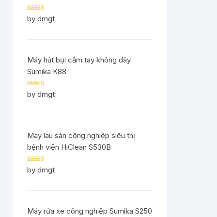
Rated
5
out
by dmgt
of 5
Máy hút bụi cầm tay không dây
Sumika K88
Rated
5
out
by dmgt
of 5
Máy lau sàn công nghiệp siêu thị
bệnh viện HiClean S530B
Rated
5
out
by dmgt
of 5
Máy rửa xe công nghiệp Sumika S250