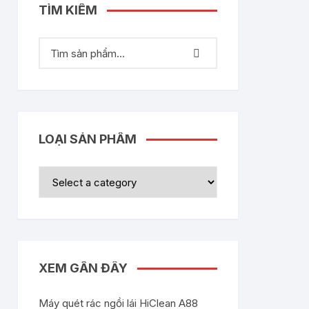
TÌM KIẾM
LOẠI SẢN PHẨM
XEM GẦN ĐÂY
Máy quét rác ngồi lái HiClean A88