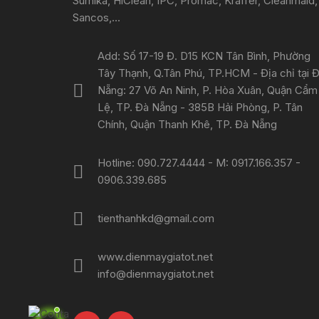
Sumika, HiClean, IPC, Promac, Kraffer, Cleanmaid,
Sancos,...
Add: Số 17-19 Đ. D15 KCN Tân Bình, Phường
Tây Thạnh, Q.Tân Phú, TP.HCM - Địa chỉ tại 
Nẵng: 27 Võ An Ninh, P. Hòa Xuân, Quận Cẩm
Lệ, TP. Đà Nẵng - 385B Hải Phòng, P. Tân
Chính, Quận Thanh Khê, TP. Đà Nẵng
Hotline: 090.727.4444 - M: 0917.166.357 -
0906.339.685
tienthanhkd@gmail.com
www.dienmaygiatot.net
info@dienmaygiatot.net