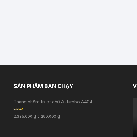
SẢN PHẨM BÁN CHẠY
V
Thang nhôm trượt chữ A Jumbo A404
Rated
5.00
2.385.000
₫
2.290.000
₫
out of 5
i