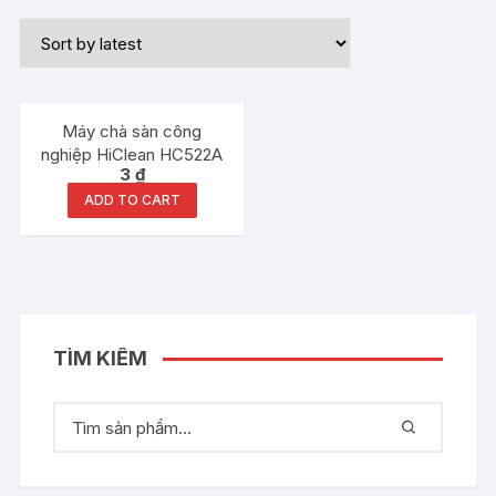
Máy chà sàn công
nghiệp HiClean HC522A
3
₫
ADD TO CART
TÌM KIẾM