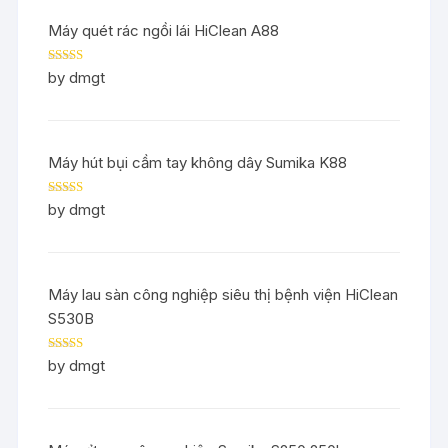
Máy quét rác ngồi lái HiClean A88
Rated
5
out
by dmgt
of 5
Máy hút bụi cầm tay không dây Sumika K88
Rated
5
out
by dmgt
of 5
Máy lau sàn công nghiệp siêu thị bệnh viện HiClean
S530B
Rated
5
out
by dmgt
of 5