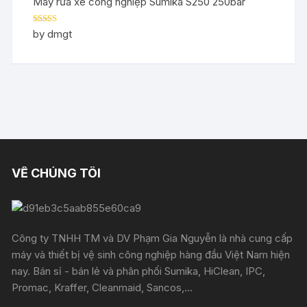
Máy rửa xe công nghiệp Sumika S250 250bar
Rated
5
out
by dmgt
of 5
VỀ CHÚNG TÔI
Công ty TNHH TM và DV Phạm Gia Nguyễn là nhà cung cấp
máy và thiết bị vệ sinh công nghiệp hàng đầu Việt Nam hiện
nay. Bán sỉ - bán lẻ và phân phối Sumika, HiClean, IPC,
Promac, Kraffer, Cleanmaid, Sancos,...