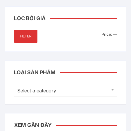
LỌC BỞI GIÁ
Min
Max
Price:
—
FILTER
price
price
LOẠI SẢN PHẨM
Select a category
XEM GẦN ĐÂY