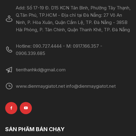
Add: Số 17-19 Đ. D15 KCN Tân Bình, Phường Tây Thạnh,
Q.Tân Phú, TP.HCM - Địa chỉ tại Đà Nẵng: 27 Võ An
Ninh, P. Hòa Xuân, Quận Cẩm Lệ, TP. Đà Nẵng - 385B
Hải Phòng, P. Tân Chính, Quận Thanh Khê, TP. Đà Nẵng
Hotline: 090.727.4444 - M: 0917.166.357 -
0906.339.685
tienthanhkd@gmail.com
www.dienmaygiatot.net info@dienmaygiatot.net
SẢN PHẨM BÁN CHẠY