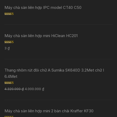
Máy chà sàn liên hợp IPC model CT40 C50
Rated
5.00
out of 5
Máy chà sàn liên hợp mini HiClean HC201
Rated
5.00
3
₫
out of 5
Thang nhôm rút đôi chữ A Sumika SK640D 3.2Met chữ I
6.4Met
Rated
5.00
4.320.000
₫
4.000.000
₫
out of 5
Máy chà sàn liên hợp mini 2 bàn chải Kraffer KF30