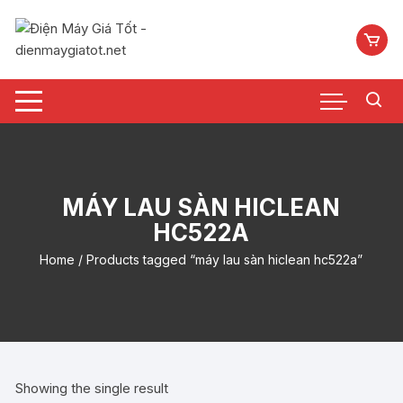
Chuyển
tới
nội
dung
MÁY LAU SÀN HICLEAN
HC522A
Home
/ Products tagged “máy lau sàn hiclean hc522a”
Showing the single result