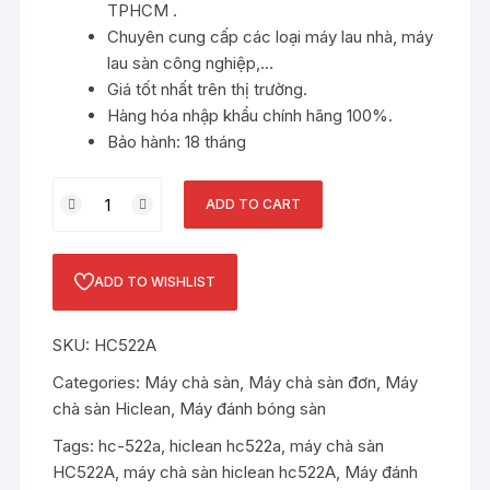
TPHCM .
Chuyên cung cấp các loại máy lau nhà, máy
lau sàn công nghiệp,…
Giá tốt nhất trên thị trường.
Hàng hóa nhập khẩu chính hãng 100%.
Bảo hành: 18 tháng
Máy
ADD TO CART
chà
sàn
công
ADD TO WISHLIST
nghiệp
HiClean
SKU:
HC522A
HC522A
quantity
Categories:
Máy chà sàn
,
Máy chà sàn đơn
,
Máy
chà sàn Hiclean
,
Máy đánh bóng sàn
Tags:
hc-522a
,
hiclean hc522a
,
máy chà sàn
HC522A
,
máy chà sàn hiclean hc522A
,
Máy đánh