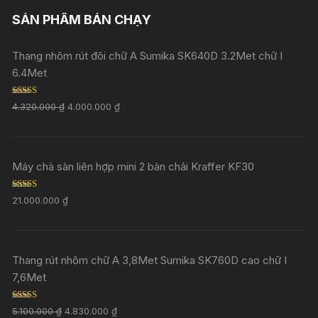
SẢN PHẨM BÁN CHẠY
Thang nhôm rút đôi chữ A Sumika SK640D 3.2Met chữ I
6.4Met
Rated
5.00
4.320.000
₫
4.000.000
₫
out of 5
Máy chà sàn liên hợp mini 2 bàn chải Kraffer KF30
Rated
5.00
21.000.000
₫
out of 5
Thang rút nhôm chữ A 3,8Met Sumika SK760D cao chữ I
7,6Met
Rated
5.00
5.100.000
₫
4.830.000
₫
out of 5