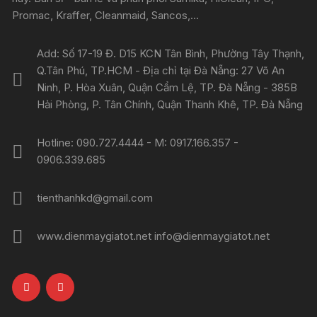
Promac, Kraffer, Cleanmaid, Sancos,...
Add: Số 17-19 Đ. D15 KCN Tân Bình, Phường Tây Thạnh,
Q.Tân Phú, TP.HCM - Địa chỉ tại Đà Nẵng: 27 Võ An
Ninh, P. Hòa Xuân, Quận Cẩm Lệ, TP. Đà Nẵng - 385B
Hải Phòng, P. Tân Chính, Quận Thanh Khê, TP. Đà Nẵng
Hotline: 090.727.4444 - M: 0917.166.357 -
0906.339.685
tienthanhkd@gmail.com
www.dienmaygiatot.net info@dienmaygiatot.net