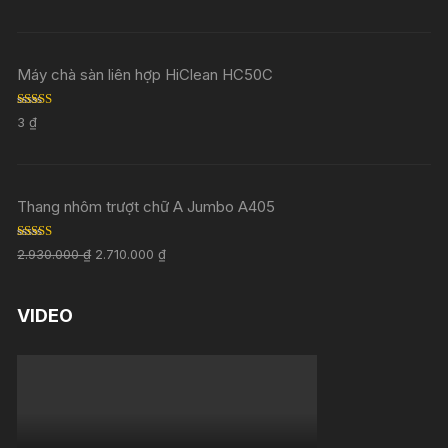
Máy chà sàn liên hợp HiClean HC50C
Rated
5.00
3
₫
out of 5
Thang nhôm trượt chữ A Jumbo A405
Rated
5.00
2.930.000
₫
2.710.000
₫
out of 5
VIDEO