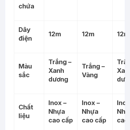
chứa
Dây
12m
12m
12m
điện
Trắng –
Trắ
Màu
Trắng –
Xanh
Xan
sắc
Vàng
dương
dươ
Inox –
Inox –
Inox
Chất
Nhựa
Nhựa
Nhự
liệu
cao cấp
cao cấp
cao