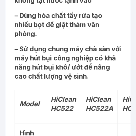
không tạt nước lạnh vào
– Dùng hóa chất tẩy rửa tạo
nhiều bọt để giặt thảm văn
phòng.
– Sử dụng chung máy chà sàn với
máy hút bụi công nghiệp có khả
năng hút bụi khô/ ướt để nâng
cao chất lượng vệ sinh.
HiClean
HiClean
HiC
Model
HC522
HC522A
HC5
Hình