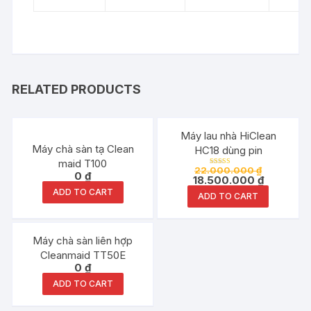
RELATED PRODUCTS
Đang ưu đãi!
Máy lau nhà HiClean
Máy chà sàn tạ Clean
HC18 dùng pin
maid T100
22.000.000
₫
Rated
0
₫
18.500.000
₫
5.00
out of 5
ADD TO CART
ADD TO CART
Máy chà sàn liên hợp
Cleanmaid TT50E
0
₫
ADD TO CART