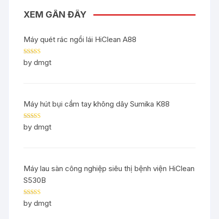
XEM GẦN ĐÂY
Máy quét rác ngồi lái HiClean A88
Rated
5
out
by dmgt
of 5
Máy hút bụi cầm tay không dây Sumika K88
Rated
5
out
by dmgt
of 5
Máy lau sàn công nghiệp siêu thị bệnh viện HiClean
S530B
Rated
5
out
by dmgt
of 5