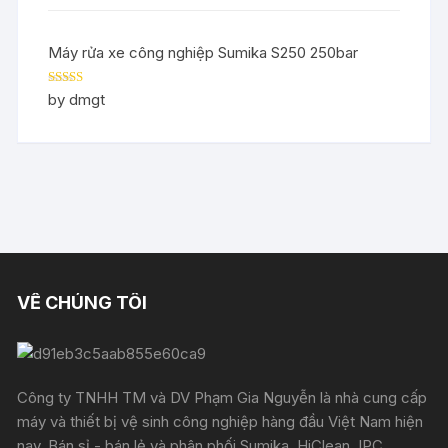
Máy rửa xe công nghiệp Sumika S250 250bar
Rated
5
out
by dmgt
of 5
VỀ CHÚNG TÔI
Công ty TNHH TM và DV Phạm Gia Nguyễn là nhà cung cấp
máy và thiết bị vệ sinh công nghiệp hàng đầu Việt Nam hiện
nay. Bán sỉ - bán lẻ và phân phối Sumika, HiClean, IPC,