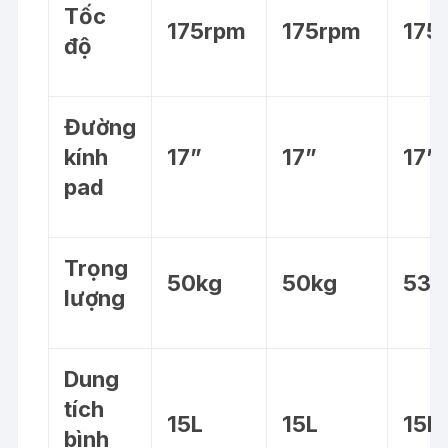
Tốc
175rpm
175rpm
175
độ
Đường
kính
17”
17”
17”
pad
Trọng
50kg
50kg
53k
lượng
Dung
tích
15L
15L
15L
bình