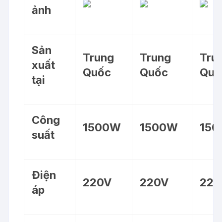
ảnh
Sản
Trung
Trung
Tru
xuất
Quốc
Quốc
Quố
tại
Công
1500W
1500W
15
suất
Điện
220V
220V
220
áp