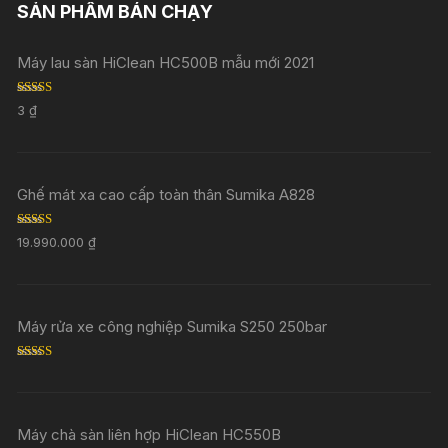
SẢN PHẨM BÁN CHẠY
Máy lau sàn HiClean HC500B mẫu mới 2021
Rated
5.00
3
₫
out of 5
Ghế mát xa cao cấp toàn thân Sumika A828
Rated
5.00
19.990.000
₫
out of 5
Máy rửa xe công nghiệp Sumika S250 250bar
Rated
5.00
out of 5
Máy chà sàn liên hợp HiClean HC550B