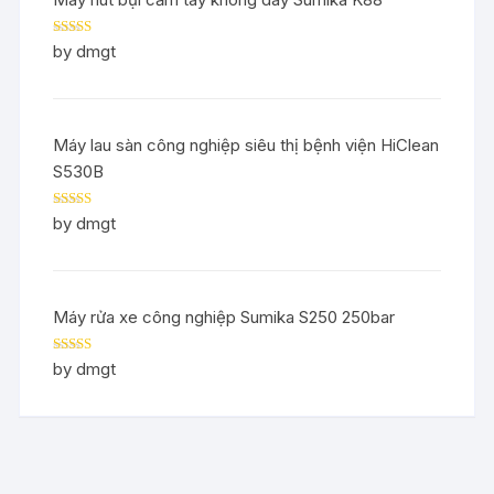
Rated
5
out
by dmgt
of 5
Máy lau sàn công nghiệp siêu thị bệnh viện HiClean
S530B
Rated
5
out
by dmgt
of 5
Máy rửa xe công nghiệp Sumika S250 250bar
Rated
5
out
by dmgt
of 5