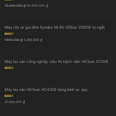
Rated
5.00
75.000.000
₫
60.000.000
₫
out of 5
Máy rửa xe gia đình Sumika S8 80-120bar 2000W tự ngắt
Rated
5.00
1.690.000
₫
1.290.000
₫
out of 5
Máy lau sàn công nghiệp siêu thị bệnh viện HiClean S530B
Rated
5.00
out of 5
Máy lau sàn HiClean HC430B dùng bình ac quy
Rated
5.00
31.500.000
₫
out of 5