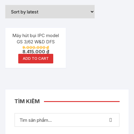
Đang ưu đãi!
Máy hút bụi IPC model
GS 3/62 W&D DFS
9.000.000
₫
8.415.000
₫
ADD TO CART
TÌM KIẾM