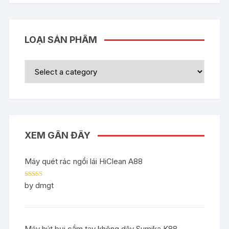
LOẠI SẢN PHẨM
XEM GẦN ĐÂY
Máy quét rác ngồi lái HiClean A88
Rated
5
out
by dmgt
of 5
Máy hút bụi cầm tay không dây Sumika K88