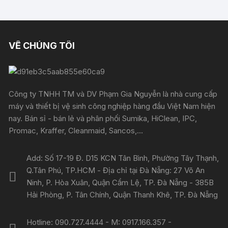
VỀ CHÚNG TÔI
Công ty TNHH TM và DV Phạm Gia Nguyễn là nhà cung cấp
máy và thiết bị vệ sinh công nghiệp hàng đầu Việt Nam hiện
nay. Bán sỉ - bán lẻ và phân phối Sumika, HiClean, IPC,
Promac, Kraffer, Cleanmaid, Sancos,...
Add: Số 17-19 Đ. D15 KCN Tân Bình, Phường Tây Thạnh,
Q.Tân Phú, TP.HCM - Địa chỉ tại Đà Nẵng: 27 Võ An
Ninh, P. Hòa Xuân, Quận Cẩm Lệ, TP. Đà Nẵng - 385B
Hải Phòng, P. Tân Chính, Quận Thanh Khê, TP. Đà Nẵng
Hotline: 090.727.4444 - M: 0917.166.357 -