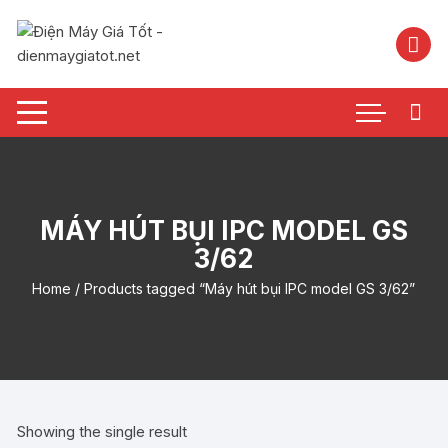
Chuyển
tới
nội
dung
MÁY HÚT BỤI IPC MODEL GS
3/62
Home
/ Products tagged “Máy hút bụi IPC model GS 3/62”
Showing the single result