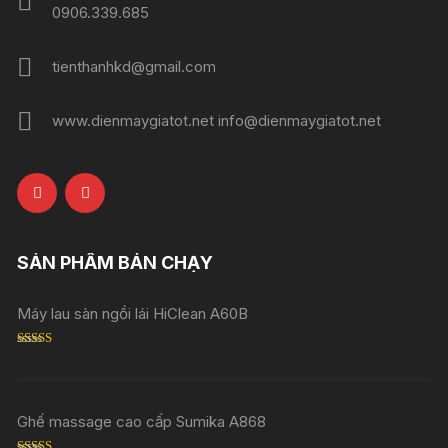
0906.339.685
tienthanhkd@gmail.com
www.dienmaygiatot.net info@dienmaygiatot.net
SẢN PHẨM BÁN CHẠY
Máy lau sàn ngồi lái HiClean A60B
Rated
5.00
out of 5
Ghế massage cao cấp Sumika A868