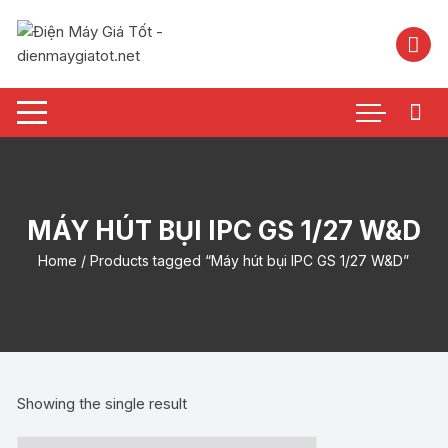
Chuyển
tới
nội
dung
MÁY HÚT BỤI IPC GS 1/27 W&D
Home
/ Products tagged “Máy hút bụi IPC GS 1/27 W&D”
Showing the single result