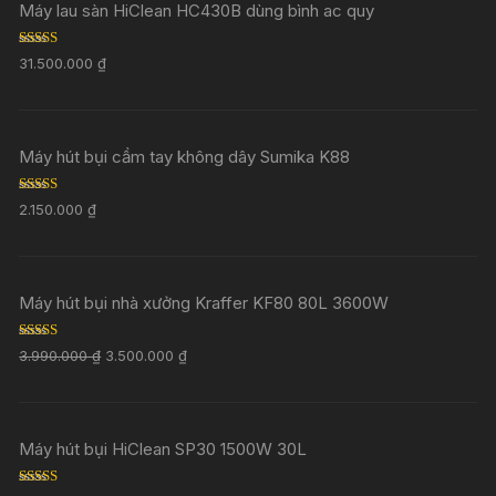
Máy lau sàn HiClean HC430B dùng bình ac quy
Rated
5.00
31.500.000
₫
out of 5
Máy hút bụi cầm tay không dây Sumika K88
Rated
5.00
2.150.000
₫
out of 5
Máy hút bụi nhà xưởng Kraffer KF80 80L 3600W
Rated
5.00
3.990.000
₫
3.500.000
₫
out of 5
Máy hút bụi HiClean SP30 1500W 30L