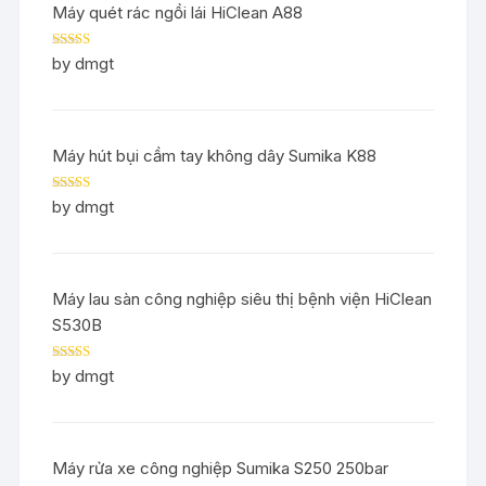
Máy quét rác ngồi lái HiClean A88
Rated
5
out
by dmgt
of 5
Máy hút bụi cầm tay không dây Sumika K88
Rated
5
out
by dmgt
of 5
Máy lau sàn công nghiệp siêu thị bệnh viện HiClean
S530B
Rated
5
out
by dmgt
of 5
Máy rửa xe công nghiệp Sumika S250 250bar