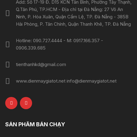
Add: Số 17-19 Đ. D15 KCN Tân Bình, Phường Tây Thạnh,
Q.Tân Phú, TP.HCM - Địa chỉ tại Đà Nẵng: 27 Võ An
Ninh, P. Hòa Xuân, Quận Cẩm Lệ, TP. Đà Nẵng - 385B
Hải Phòng, P. Tân Chính, Quận Thanh Khê, TP. Đà Nẵng
Hotline: 090.727.4444 - M: 0917.166.357 -
0906.339.685
tienthanhkd@gmail.com
www.dienmaygiatot.net info@dienmaygiatot.net
SẢN PHẨM BÁN CHẠY