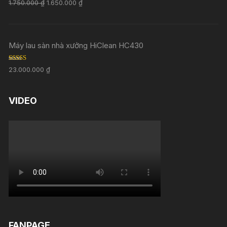
Rated
5.00
1.750.000
₫
1.650.000
₫
out of 5
Máy lau sàn nhà xưởng HiClean HC430
Rated
5.00
23.000.000
₫
out of 5
VIDEO
FANPAGE