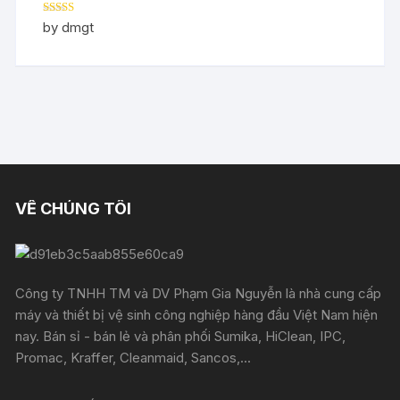
Rated
5
out
by dmgt
of 5
VỀ CHÚNG TÔI
Công ty TNHH TM và DV Phạm Gia Nguyễn là nhà cung cấp
máy và thiết bị vệ sinh công nghiệp hàng đầu Việt Nam hiện
nay. Bán sỉ - bán lẻ và phân phối Sumika, HiClean, IPC,
Promac, Kraffer, Cleanmaid, Sancos,...