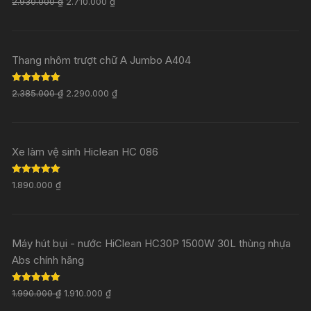
2.930.000
₫
2.710.000
₫
out of 5
Thang nhôm trượt chữ A Jumbo A404
Rated
5.00
2.385.000
₫
2.290.000
₫
out of 5
Xe làm vệ sinh Hiclean HC 086
Rated
5.00
1.890.000
₫
out of 5
Máy hút bụi - nước HiClean HC30P 1500W 30L thùng nhựa
Abs chính hãng
Rated
5.00
1.990.000
₫
1.910.000
₫
out of 5