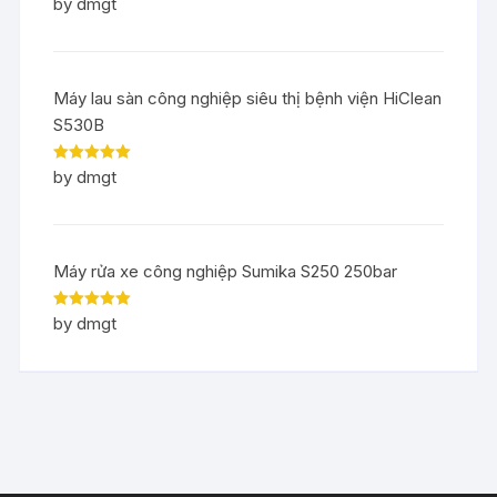
Rated
5
out
by dmgt
of 5
Máy lau sàn công nghiệp siêu thị bệnh viện HiClean
S530B
Rated
5
out
by dmgt
of 5
Máy rửa xe công nghiệp Sumika S250 250bar
Rated
5
out
by dmgt
of 5