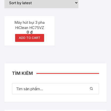
Máy hút bụi 3 pha
HiClean HC75VZ
0
₫
ADD TO CART
TÌM KIẾM