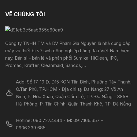
VỀ CHÚNG TÔI
Công ty TNHH TM và DV Phạm Gia Nguyễn là nhà cung cấp
máy và thiết bị vệ sinh công nghiệp hàng đầu Việt Nam hiện
nay. Bán sỉ - bán lẻ và phân phối Sumika, HiClean, IPC,
Promac, Kraffer, Cleanmaid, Sancos,...
Add: Số 17-19 Đ. D15 KCN Tân Bình, Phường Tây Thạnh,
Q.Tân Phú, TP.HCM - Địa chỉ tại Đà Nẵng: 27 Võ An
Ninh, P. Hòa Xuân, Quận Cẩm Lệ, TP. Đà Nẵng - 385B
Hải Phòng, P. Tân Chính, Quận Thanh Khê, TP. Đà Nẵng
Hotline: 090.727.4444 - M: 0917.166.357 -
0906.339.685