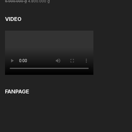
6.900.000
₫
4.800.000
₫
out of 5
VIDEO
FANPAGE