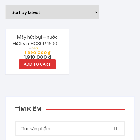
Đang ưu đãi!
Máy hút bụi – nước
HiClean HC30P 1500W
30L thùng nhựa Abs
1.990.000
₫
Rated
chính hãng
1.910.000
₫
5.00
out of 5
ADD TO CART
TÌM KIẾM