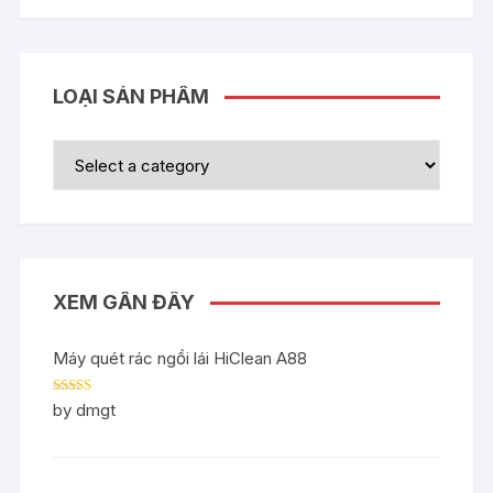
LOẠI SẢN PHẨM
XEM GẦN ĐÂY
Máy quét rác ngồi lái HiClean A88
Rated
5
out
by dmgt
of 5