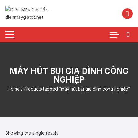
Chuyển
tới
nội
dung
MÁY HÚT BỤI GIA ĐÌNH CÔNG
NGHIỆP
Home
/ Products tagged “máy hút bụi gia đình công nghiệp”
Showing the single result