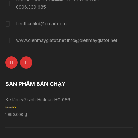
0906.339.685
tienthanhkd@gmail.com
www.dienmaygiatot.net info@dienmaygiatot.net
SẢN PHẨM BÁN CHẠY
Xe làm vệ sinh Hiclean HC 086
Rated
5.00
1.890.000
₫
out of 5