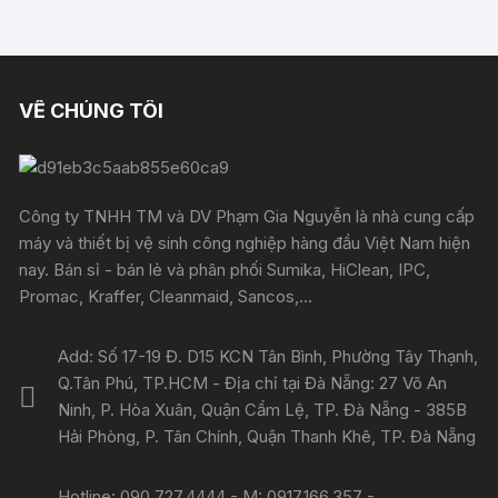
VỀ CHÚNG TÔI
Công ty TNHH TM và DV Phạm Gia Nguyễn là nhà cung cấp
máy và thiết bị vệ sinh công nghiệp hàng đầu Việt Nam hiện
nay. Bán sỉ - bán lẻ và phân phối Sumika, HiClean, IPC,
Promac, Kraffer, Cleanmaid, Sancos,...
Add: Số 17-19 Đ. D15 KCN Tân Bình, Phường Tây Thạnh,
Q.Tân Phú, TP.HCM - Địa chỉ tại Đà Nẵng: 27 Võ An
Ninh, P. Hòa Xuân, Quận Cẩm Lệ, TP. Đà Nẵng - 385B
Hải Phòng, P. Tân Chính, Quận Thanh Khê, TP. Đà Nẵng
Hotline: 090.727.4444 - M: 0917.166.357 -