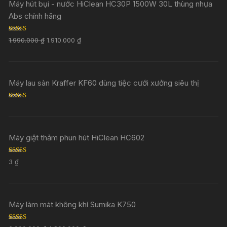
Máy hút bụi - nước HiClean HC30P 1500W 30L thùng nhựa
Abs chính hãng
Rated
5.00
1.990.000
₫
1.910.000
₫
out of 5
Máy lau sàn Kraffer KF60 dùng tiệc cưới xưởng siêu thị
Rated
5.00
out of 5
Máy giặt thảm phun hút HiClean HC602
Rated
5.00
3
₫
out of 5
Máy làm mát không khí Sumika K750
Rated
5.00