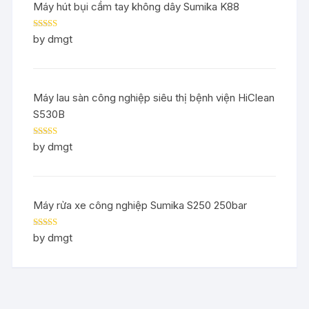
Máy hút bụi cầm tay không dây Sumika K88
Rated
5
out
by dmgt
of 5
Máy lau sàn công nghiệp siêu thị bệnh viện HiClean
S530B
Rated
5
out
by dmgt
of 5
Máy rửa xe công nghiệp Sumika S250 250bar
Rated
5
out
by dmgt
of 5