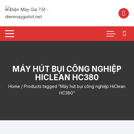
Chuyển
tới
nội
dung
MÁY HÚT BỤI CÔNG NGHIỆP
HICLEAN HC380
Home
/ Products tagged “Máy hút bụi công nghiệp HiClean
HC380”