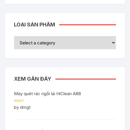
LOẠI SẢN PHẨM
XEM GẦN ĐÂY
Máy quét rác ngồi lái HiClean A88
Rated
5
out
by dmgt
of 5