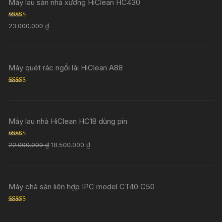
Máy lau sàn nhà xưởng HiClean HC430
Rated
5.00
23.000.000
₫
out of 5
Máy quét rác ngồi lái HiClean A88
Rated
5.00
out of 5
Máy lau nhà HiClean HC18 dùng pin
Rated
5.00
22.000.000
₫
18.500.000
₫
out of 5
Máy chà sàn liên hợp IPC model CT40 C50
Rated
5.00
out of 5