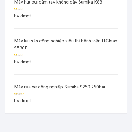
Máy hút bụi cầm tay không dây Sumika K88
Rated
5
out
by dmgt
of 5
Máy lau sàn công nghiệp siêu thị bệnh viện HiClean
S530B
Rated
5
out
by dmgt
of 5
Máy rửa xe công nghiệp Sumika S250 250bar
Rated
5
out
by dmgt
of 5