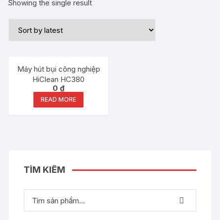
Showing the single result
Out of stock
Máy hút bụi công nghiệp
HiClean HC380
0
₫
READ MORE
TÌM KIẾM