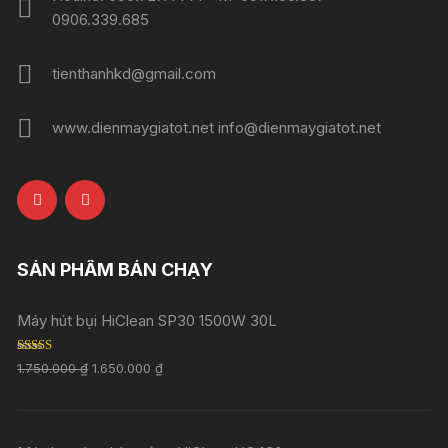
0906.339.685
tienthanhkd@gmail.com
www.dienmaygiatot.net info@dienmaygiatot.net
SẢN PHẨM BÁN CHẠY
Máy hút bụi HiClean SP30 1500W 30L
Rated
5.00
1.750.000
₫
1.650.000
₫
out of 5