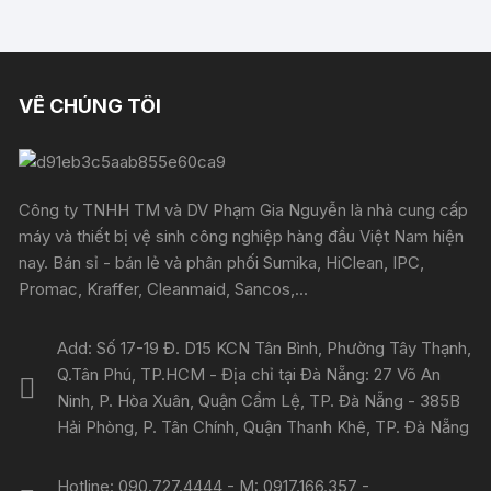
VỀ CHÚNG TÔI
Công ty TNHH TM và DV Phạm Gia Nguyễn là nhà cung cấp
máy và thiết bị vệ sinh công nghiệp hàng đầu Việt Nam hiện
nay. Bán sỉ - bán lẻ và phân phối Sumika, HiClean, IPC,
Promac, Kraffer, Cleanmaid, Sancos,...
Add: Số 17-19 Đ. D15 KCN Tân Bình, Phường Tây Thạnh,
Q.Tân Phú, TP.HCM - Địa chỉ tại Đà Nẵng: 27 Võ An
Ninh, P. Hòa Xuân, Quận Cẩm Lệ, TP. Đà Nẵng - 385B
Hải Phòng, P. Tân Chính, Quận Thanh Khê, TP. Đà Nẵng
Hotline: 090.727.4444 - M: 0917.166.357 -