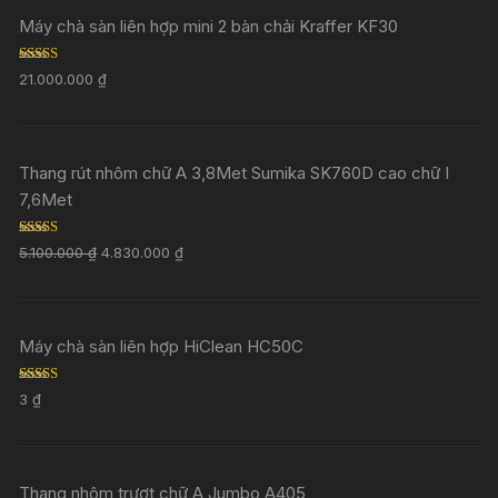
Máy chà sàn liên hợp mini 2 bàn chải Kraffer KF30
Rated
5.00
21.000.000
₫
out of 5
Thang rút nhôm chữ A 3,8Met Sumika SK760D cao chữ I
7,6Met
Rated
5.00
5.100.000
₫
4.830.000
₫
out of 5
Máy chà sàn liên hợp HiClean HC50C
Rated
5.00
3
₫
out of 5
Thang nhôm trượt chữ A Jumbo A405