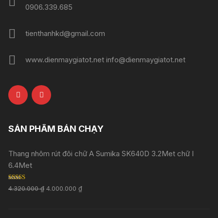
0906.339.685
tienthanhkd@gmail.com
www.dienmaygiatot.net info@dienmaygiatot.net
SẢN PHẨM BÁN CHẠY
Thang nhôm rút đôi chữ A Sumika SK640D 3.2Met chữ I
6.4Met
Rated
5.00
4.320.000
₫
4.000.000
₫
out of 5