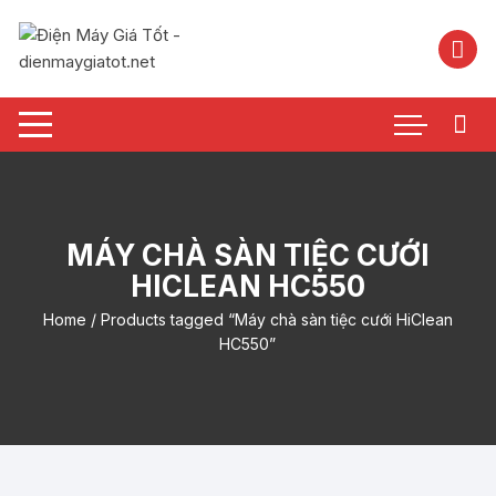
Chuyển
tới
nội
dung
MÁY CHÀ SÀN TIỆC CƯỚI
HICLEAN HC550
Home
/ Products tagged “Máy chà sàn tiệc cưới HiClean
HC550”