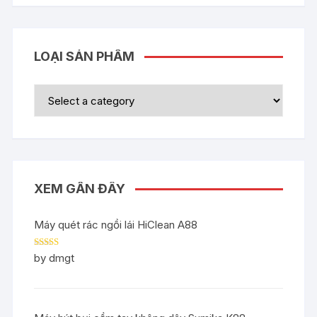
LOẠI SẢN PHẨM
XEM GẦN ĐÂY
Máy quét rác ngồi lái HiClean A88
Rated
5
out
by dmgt
of 5