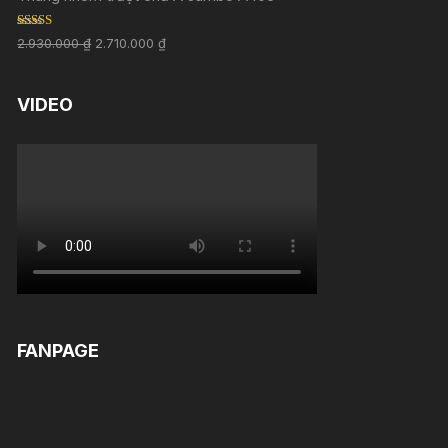
Rated
5.00
2.930.000
₫
2.710.000
₫
out of 5
VIDEO
FANPAGE