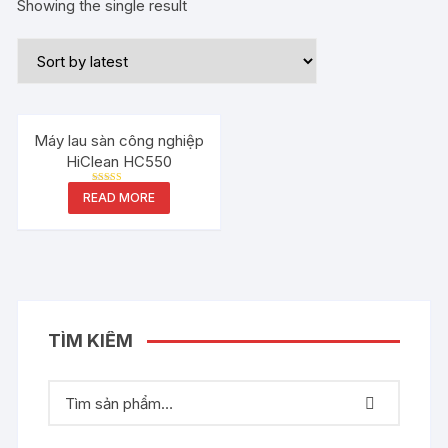
Showing the single result
Máy lau sàn công nghiệp
HiClean HC550
Rated
READ MORE
5.00
out of 5
TÌM KIẾM