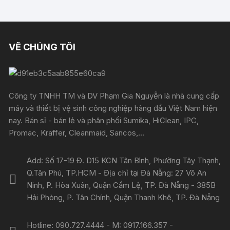
VỀ CHÚNG TÔI
Công ty TNHH TM và DV Phạm Gia Nguyễn là nhà cung cấp
máy và thiết bị vệ sinh công nghiệp hàng đầu Việt Nam hiện
nay. Bán sỉ - bán lẻ và phân phối Sumika, HiClean, IPC,
Promac, Kraffer, Cleanmaid, Sancos,...
Add: Số 17-19 Đ. D15 KCN Tân Bình, Phường Tây Thạnh,
Q.Tân Phú, TP.HCM - Địa chỉ tại Đà Nẵng: 27 Võ An
Ninh, P. Hòa Xuân, Quận Cẩm Lệ, TP. Đà Nẵng - 385B
Hải Phòng, P. Tân Chính, Quận Thanh Khê, TP. Đà Nẵng
Hotline: 090.727.4444 - M: 0917.166.357 -