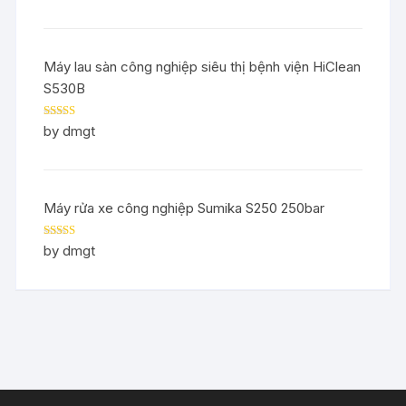
Máy lau sàn công nghiệp siêu thị bệnh viện HiClean
S530B
Rated
5
out
by dmgt
of 5
Máy rửa xe công nghiệp Sumika S250 250bar
Rated
5
out
by dmgt
of 5