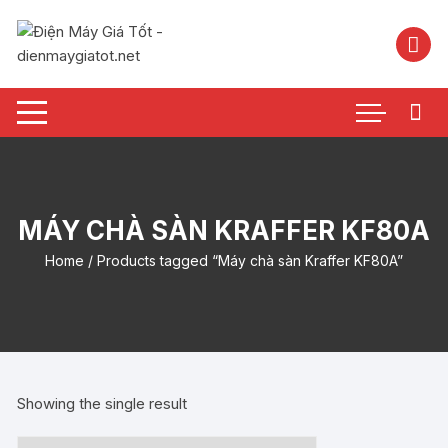
Chuyển
tới
nội
dung
MÁY CHÀ SÀN KRAFFER KF80A
Home
/ Products tagged “Máy chà sàn Kraffer KF80A”
Showing the single result