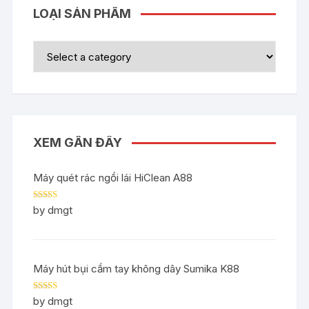
LOẠI SẢN PHẨM
XEM GẦN ĐÂY
Máy quét rác ngồi lái HiClean A88
Rated
5
out
by dmgt
of 5
Máy hút bụi cầm tay không dây Sumika K88
Rated
5
out
by dmgt
of 5