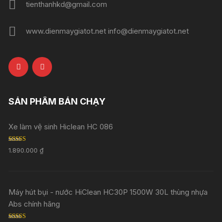
tienthanhkd@gmail.com
www.dienmaygiatot.net info@dienmaygiatot.net
SẢN PHẨM BÁN CHẠY
Xe làm vệ sinh Hiclean HC 086
Rated
5.00
1.890.000
₫
out of 5
Máy hút bụi - nước HiClean HC30P 1500W 30L thùng nhựa
Abs chính hãng