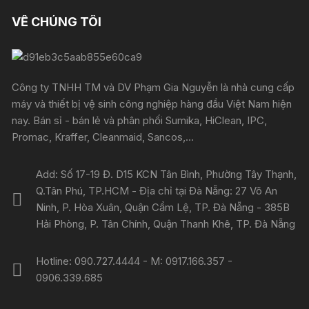
VỀ CHÚNG TÔI
Công ty TNHH TM và DV Phạm Gia Nguyễn là nhà cung cấp
máy và thiết bị vệ sinh công nghiệp hàng đầu Việt Nam hiện
nay. Bán sỉ - bán lẻ và phân phối Sumika, HiClean, IPC,
Promac, Kraffer, Cleanmaid, Sancos,...
Add: Số 17-19 Đ. D15 KCN Tân Bình, Phường Tây Thạnh,
Q.Tân Phú, TP.HCM - Địa chỉ tại Đà Nẵng: 27 Võ An
Ninh, P. Hòa Xuân, Quận Cẩm Lệ, TP. Đà Nẵng - 385B
Hải Phòng, P. Tân Chính, Quận Thanh Khê, TP. Đà Nẵng
Hotline: 090.727.4444 - M: 0917.166.357 -
0906.339.685