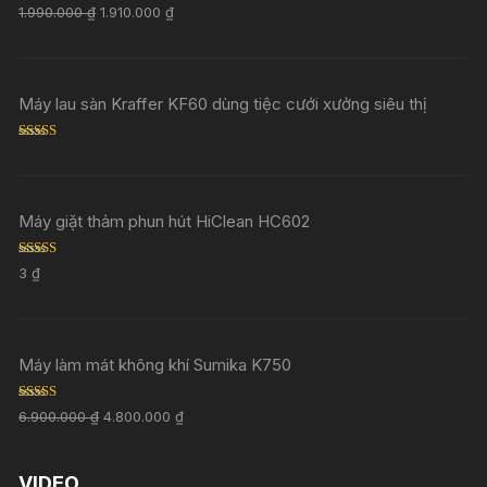
Rated
5.00
1.990.000
₫
1.910.000
₫
out of 5
Máy lau sàn Kraffer KF60 dùng tiệc cưới xưởng siêu thị
Rated
5.00
out of 5
Máy giặt thảm phun hút HiClean HC602
Rated
5.00
3
₫
out of 5
Máy làm mát không khí Sumika K750
Rated
5.00
6.900.000
₫
4.800.000
₫
out of 5
VIDEO