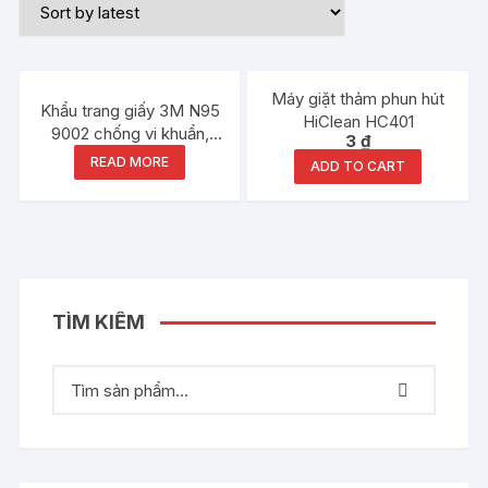
Máy giặt thảm phun hút
Khẩu trang giấy 3M N95
HiClean HC401
9002 chống vi khuẩn,
3
₫
virus, bụi
READ MORE
ADD TO CART
TÌM KIẾM