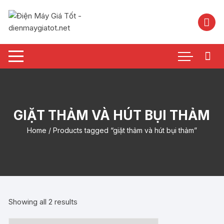
Chuyển
tới
nội
dung
GIẶT THẢM VÀ HÚT BỤI THẢM
Home
/ Products tagged “giặt thảm và hút bụi thảm”
Showing all 2 results