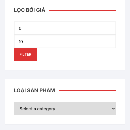
LỌC BỞI GIÁ
Min
price
Max
price
FILTER
LOẠI SẢN PHẨM