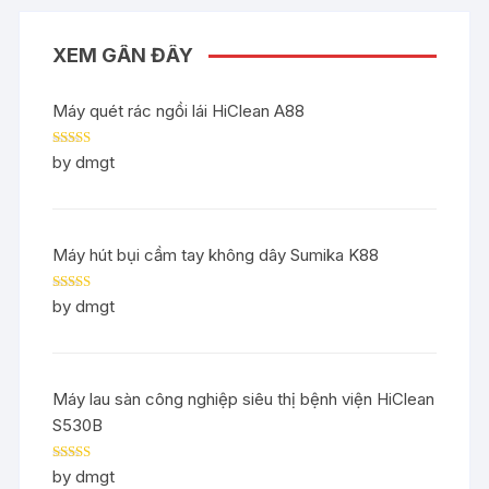
XEM GẦN ĐÂY
Máy quét rác ngồi lái HiClean A88
Rated
5
out
by dmgt
of 5
Máy hút bụi cầm tay không dây Sumika K88
Rated
5
out
by dmgt
of 5
Máy lau sàn công nghiệp siêu thị bệnh viện HiClean
S530B
Rated
5
out
by dmgt
of 5