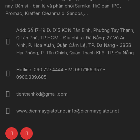
nay. Bán sỉ - bán lẻ và phân phối Sumika, HiClean, IPC,
Promac, Kraffer, Cleanmaid, Sancos,...
Add: Số 17-19 Đ. D15 KCN Tân Bình, Phường Tây Thạnh,
Q.Tân Phú, TP.HCM - Địa chỉ tại Đà Nẵng: 27 Võ An
Ninh, P. Hòa Xuân, Quận Cẩm Lệ, TP. Đà Nẵng - 385B
Hải Phòng, P. Tân Chính, Quận Thanh Khê, TP. Đà Nẵng
Hotline: 090.727.4444 - M: 0917.166.357 -
0906.339.685
tienthanhkd@gmail.com
www.dienmaygiatot.net info@dienmaygiatot.net