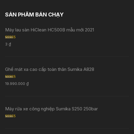
SẢN PHẨM BÁN CHẠY
Máy lau sàn HiClean HC500B mẫu mới 2021
Rated
5.00
3
₫
out of 5
Ghế mát xa cao cấp toàn thân Sumika A828
Rated
5.00
19.990.000
₫
out of 5
Máy rửa xe công nghiệp Sumika S250 250bar
Rated
5.00
out of 5