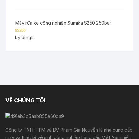
Máy rửa xe công nghiệp Sumika S250 250bar
Rated
5
out
by dmgt
of 5
VỀ CHÚNG TÔI
Công ty TNHH TM và DV Phạm Gia Nguyễn là nhà cung cấp
máy và thiết bị vệ sinh công nghiệp hàng đầu Việt Nam hiện