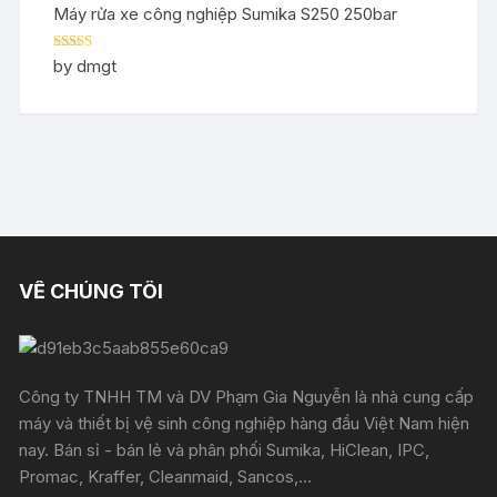
Máy rửa xe công nghiệp Sumika S250 250bar
Rated
5
out
by dmgt
of 5
VỀ CHÚNG TÔI
Công ty TNHH TM và DV Phạm Gia Nguyễn là nhà cung cấp
máy và thiết bị vệ sinh công nghiệp hàng đầu Việt Nam hiện
nay. Bán sỉ - bán lẻ và phân phối Sumika, HiClean, IPC,
Promac, Kraffer, Cleanmaid, Sancos,...