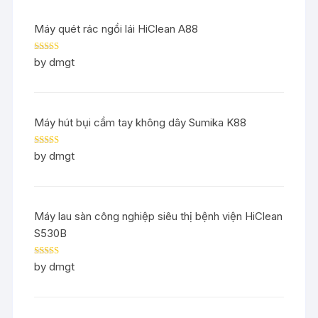
Máy quét rác ngồi lái HiClean A88
Rated
5
out
by dmgt
of 5
Máy hút bụi cầm tay không dây Sumika K88
Rated
5
out
by dmgt
of 5
Máy lau sàn công nghiệp siêu thị bệnh viện HiClean
S530B
Rated
5
out
by dmgt
of 5