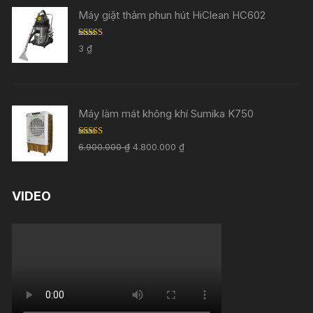
Máy giặt thảm phun hút HiClean HC602
Rated
5.00
3
₫
out of 5
Máy làm mát không khí Sumika K750
Rated
5.00
6.900.000
₫
4.800.000
₫
out of 5
VIDEO