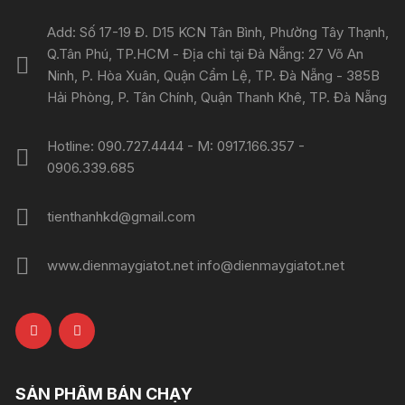
Add: Số 17-19 Đ. D15 KCN Tân Bình, Phường Tây Thạnh,
Q.Tân Phú, TP.HCM - Địa chỉ tại Đà Nẵng: 27 Võ An
Ninh, P. Hòa Xuân, Quận Cẩm Lệ, TP. Đà Nẵng - 385B
Hải Phòng, P. Tân Chính, Quận Thanh Khê, TP. Đà Nẵng
Hotline: 090.727.4444 - M: 0917.166.357 -
0906.339.685
tienthanhkd@gmail.com
www.dienmaygiatot.net info@dienmaygiatot.net
SẢN PHẨM BÁN CHẠY