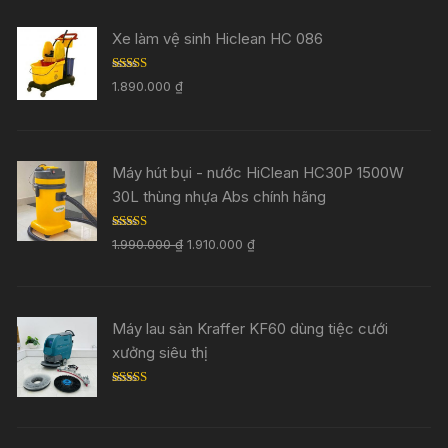
Xe làm vệ sinh Hiclean HC 086
Rated
5.00
1.890.000
₫
out of 5
Máy hút bụi - nước HiClean HC30P 1500W
30L thùng nhựa Abs chính hãng
Rated
5.00
1.990.000
₫
1.910.000
₫
out of 5
Máy lau sàn Kraffer KF60 dùng tiệc cưới
xưởng siêu thị
Rated
5.00
out of 5