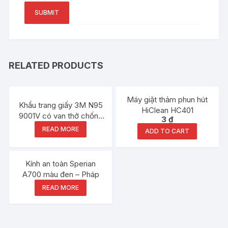
RELATED PRODUCTS
Máy giặt thảm phun hút
Khẩu trang giấy 3M N95
HiClean HC401
9001V có van thở chống
3
₫
vi khuẩn, virus, bụi
READ MORE
ADD TO CART
Kính an toàn Sperian
A700 màu đen – Pháp
READ MORE