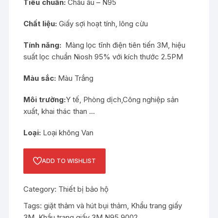
Tiêu chuẩn:
Châu âu – N95
Chất liệu:
Giấy sợi hoạt tính, lông cừu
Tính năng:
Màng lọc tĩnh điện tiên tiến 3M, hiệu
suất lọc chuẩn Niosh 95% với kích thước 2.5PM
Màu sắc:
Màu Trắng
Môi trường:
Y tế, Phòng dịch,Công nghiệp sản
xuất, khai thác than …
Loại:
Loại không Van
ADD TO WISHLIST
Category:
Thiết bị bảo hộ
Tags:
giặt thảm và hút bụi thảm
,
Khẩu trang giấy
3M
,
Khẩu trang giấy 3M N95 9002