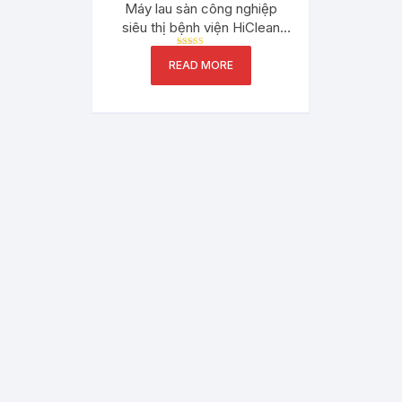
Máy lau sàn công nghiệp
siêu thị bệnh viện HiClean
S530B
Rated
READ MORE
5.00
out of 5