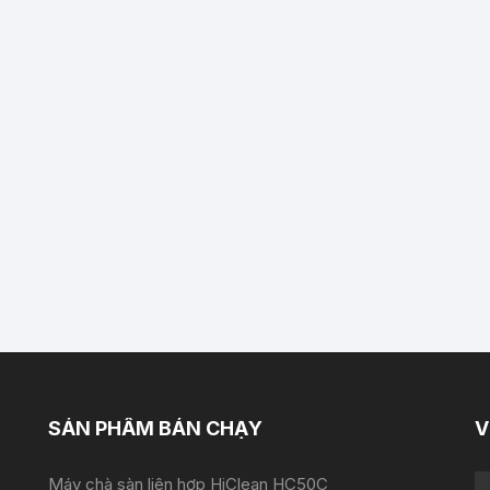
SẢN PHẨM BÁN CHẠY
V
Máy chà sàn liên hợp HiClean HC50C