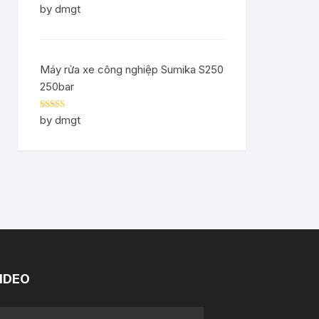
Rated
5
out
by dmgt
of 5
Máy rửa xe công nghiệp Sumika S250
250bar
Rated
5
out
by dmgt
of 5
IDEO