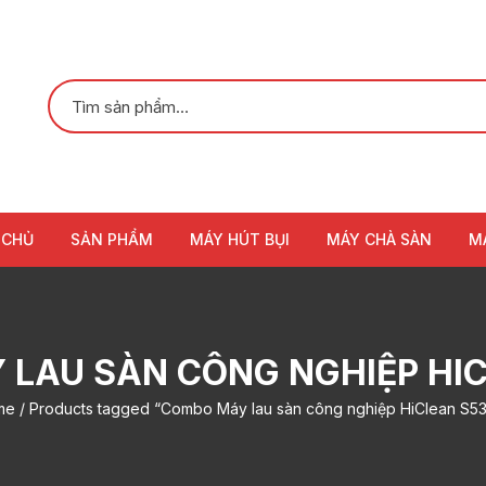
 CHỦ
SẢN PHẨM
MÁY HÚT BỤI
MÁY CHÀ SÀN
M
LAU SÀN CÔNG NGHIỆP HI
me
/ Products tagged “Combo Máy lau sàn công nghiệp HiClean S5