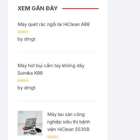
XEM GẦN ĐÂY
Máy quét rác ngồi lái HiClean A88
Rated
5
out
by dmgt
of 5
Máy hút bụi cầm tay không dây
Sumika K88
Rated
5
out
by dmgt
of 5
Máy lau sàn công
nghiệp siêu thị bệnh
viện HiClean S530B