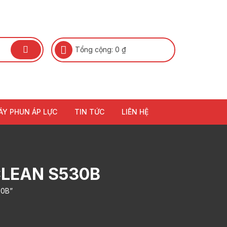
Tổng cộng:
0
₫
ÁY PHUN ÁP LỰC
TIN TỨC
LIÊN HỆ
CLEAN S530B
30B”