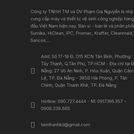
Công ty TNHH TM và DV Phạm Gia Nguyễn là nhà
cung cấp máy và thiết bị vệ sinh công nghiệp hàng
đầu Việt Nam hiện nay. Bán sỉ - bán lẻ và phân phố
Sumika, HiClean, IPC, Promac, Kraffer, Cleanmaid,
Sancos,...
Add: Số 17-19 Đ. D15 KCN Tân Bình, Phường
Tây Thạnh, Q.Tân Phú, TP.HCM - Địa chỉ tại 
Nẵng: 27 Võ An Ninh, P. Hòa Xuân, Quận Cẩm
Lệ, TP. Đà Nẵng - 385B Hải Phòng, P. Tân
Chính, Quận Thanh Khê, TP. Đà Nẵng
Hotline: 090.727.4444 - M: 0917.166.357 -
0906.339.685
tienthanhkd@gmail.com