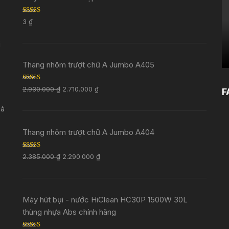
Rated
5.00
3
₫
out of 5
i
Thang nhôm trượt chữ A Jumbo A405
Rated
5.00
2.930.000
₫
2.710.000
₫
F
out of 5
Đà
Thang nhôm trượt chữ A Jumbo A404
Rated
5.00
2.385.000
₫
2.290.000
₫
out of 5
Máy hút bụi - nước HiClean HC30P 1500W 30L
thùng nhựa Abs chính hãng