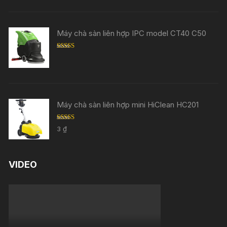
Máy chà sàn liên hợp IPC model CT40 C50
Rated
5.00
out of 5
Máy chà sàn liên hợp mini HiClean HC201
Rated
5.00
3
₫
out of 5
VIDEO