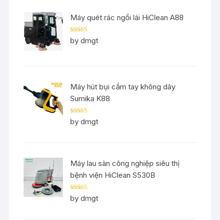
Máy quét rác ngồi lái HiClean A88
Rated
5
out
by dmgt
of 5
Máy hút bụi cầm tay không dây
Sumika K88
Rated
5
out
by dmgt
of 5
Máy lau sàn công nghiệp siêu thị
bệnh viện HiClean S530B
Rated
5
out
by dmgt
of 5