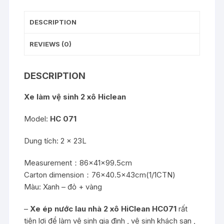
DESCRIPTION
REVIEWS (0)
DESCRIPTION
Xe làm vệ sinh 2 xô Hiclean
Model:
HC 071
Dung tích: 2 x 23L
Measurement：86×41×99.5cm
Carton dimension：76×40.5×43cm(1/1CTN)
Màu: Xanh – đỏ + vàng
–
Xe ép nước lau nhà 2 xô HiClean HC071
rất
tiện lợi để làm vệ sinh gia đình , vệ sinh khách sạn ,