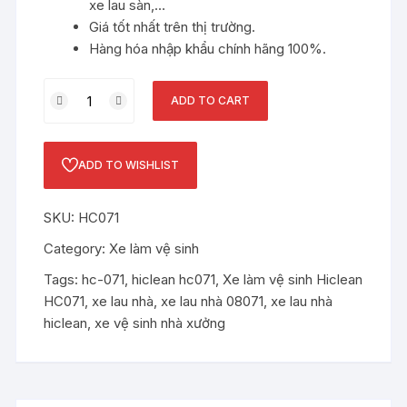
xe lau sàn,…
Giá tốt nhất trên thị trường.
Hàng hóa nhập khẩu chính hãng 100%.
Xe
ADD TO CART
làm
vệ
sinh
ADD TO WISHLIST
2
xô
SKU:
HC071
Hiclean
HC071
Category:
Xe làm vệ sinh
quantity
Tags:
hc-071
,
hiclean hc071
,
Xe làm vệ sinh Hiclean
HC071
,
xe lau nhà
,
xe lau nhà 08071
,
xe lau nhà
hiclean
,
xe vệ sinh nhà xưởng