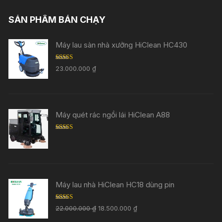
SẢN PHẨM BÁN CHẠY
Máy lau sàn nhà xưởng HiClean HC430
Rated
5.00
23.000.000
₫
out of 5
Máy quét rác ngồi lái HiClean A88
Rated
5.00
out of 5
Máy lau nhà HiClean HC18 dùng pin
Rated
5.00
22.000.000
₫
18.500.000
₫
out of 5