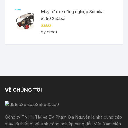
Máy rửa xe công nghiệp Sumika
S250 250bar
Rated
5
out
by dmgt
of 5
VỀ CHÚNG TÔI
Công ty TNHH TM và DV Phạm Gia Nguyễn là nhà cung cấp
máy và thiết bị vệ sinh công nghiệp hàng đầu Việt Nam hiện