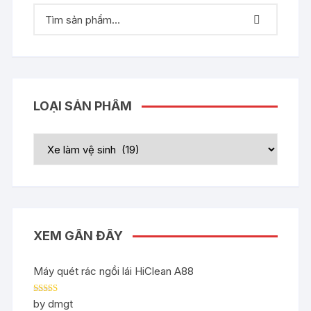
LOẠI SẢN PHẨM
XEM GẦN ĐÂY
Máy quét rác ngồi lái HiClean A88
Rated
5
out
by dmgt
of 5