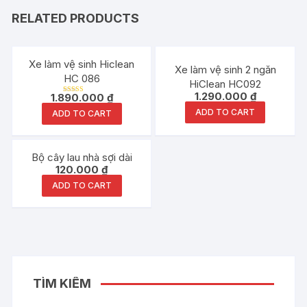
RELATED PRODUCTS
Xe làm vệ sinh Hiclean
Xe làm vệ sinh 2 ngăn
HC 086
HiClean HC092
1.290.000
₫
1.890.000
₫
Rated
5.00
ADD TO CART
ADD TO CART
out of 5
Bộ cây lau nhà sợi dài
120.000
₫
ADD TO CART
TÌM KIẾM