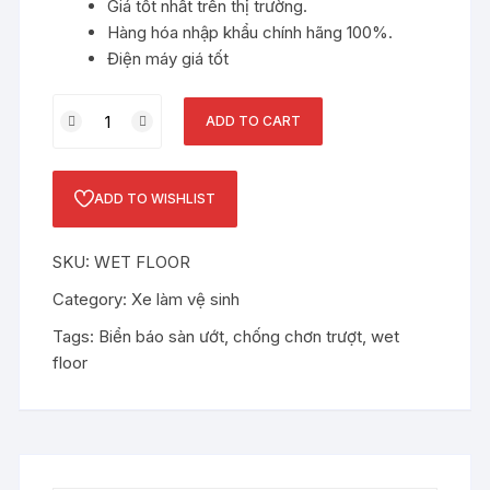
Giá tốt nhất trên thị trường.
Hàng hóa nhập khẩu chính hãng 100%.
Điện máy giá tốt
Biển
ADD TO CART
báo
sàn
ướt
ADD TO WISHLIST
quantity
SKU:
WET FLOOR
Category:
Xe làm vệ sinh
Tags:
Biển báo sàn ướt
,
chống chơn trượt
,
wet
floor