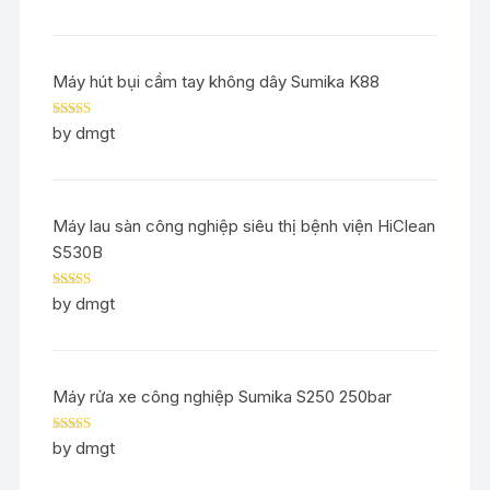
Máy hút bụi cầm tay không dây Sumika K88
Rated
5
out
by dmgt
of 5
Máy lau sàn công nghiệp siêu thị bệnh viện HiClean
S530B
Rated
5
out
by dmgt
of 5
Máy rửa xe công nghiệp Sumika S250 250bar
Rated
5
out
by dmgt
of 5