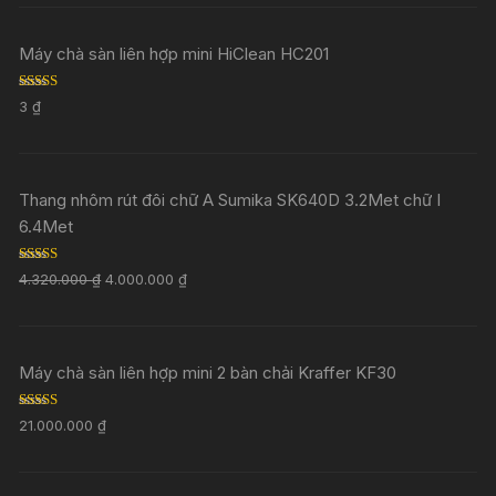
Máy chà sàn liên hợp mini HiClean HC201
Rated
5.00
3
₫
out of 5
Thang nhôm rút đôi chữ A Sumika SK640D 3.2Met chữ I
6.4Met
Rated
5.00
4.320.000
₫
4.000.000
₫
out of 5
Máy chà sàn liên hợp mini 2 bàn chải Kraffer KF30
Rated
5.00
21.000.000
₫
out of 5