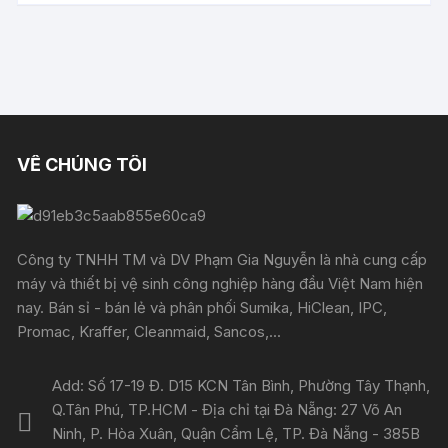
VỀ CHÚNG TÔI
Công ty TNHH TM và DV Phạm Gia Nguyễn là nhà cung cấp
máy và thiết bị vệ sinh công nghiệp hàng đầu Việt Nam hiện
nay. Bán sỉ - bán lẻ và phân phối Sumika, HiClean, IPC,
Promac, Kraffer, Cleanmaid, Sancos,...
Add: Số 17-19 Đ. D15 KCN Tân Bình, Phường Tây Thạnh,
Q.Tân Phú, TP.HCM - Địa chỉ tại Đà Nẵng: 27 Võ An
Ninh, P. Hòa Xuân, Quận Cẩm Lệ, TP. Đà Nẵng - 385B