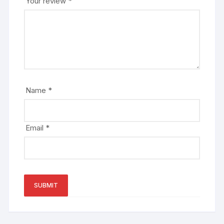
Your review
*
Name
*
Email
*