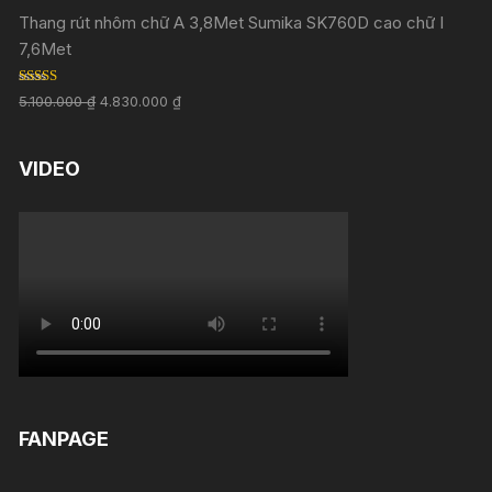
Thang rút nhôm chữ A 3,8Met Sumika SK760D cao chữ I
7,6Met
Rated
5.00
5.100.000
₫
4.830.000
₫
out of 5
VIDEO
FANPAGE