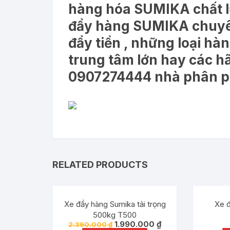
hàng hóa SUMIKA chất lư
đẩy hàng SUMIKA chuyên
đẩy tiền , những loại hàn
trung tâm lớn hay các h
0907274444 nhà phân ph
RELATED PRODUCTS
Đang ưu đãi!
Xe đẩy hàng Sumika tải trọng
Xe đ
500kg T500
1.990.000
₫
2.390.000
₫