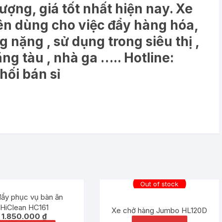
ợng, giá tốt nhất hiện nay. Xe
 dùng cho việc đẩy hàng hóa,
g nặng , sử dụng trong siêu thị ,
ãng tàu , nhà ga …..
Hotline:
ối bán sỉ
Out of stock
ẩy phục vụ bàn ăn
HiClean HC161
Xe chở hàng Jumbo HL120D
1.850.000
₫