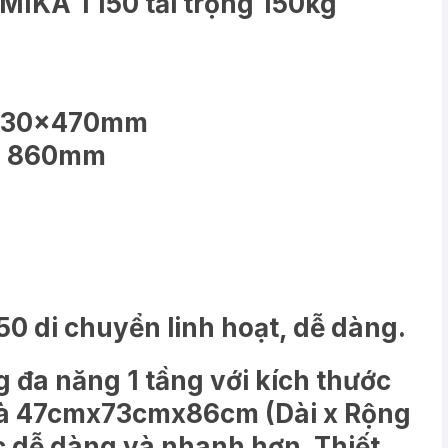
MIKA T150 tải trọng 150kg
: 730x470mm
m: 860mm
 di chuyển linh hoạt, dễ dàng.
 đa năng 1 tầng với kích thước
 là 47cmx73cmx86cm (Dài x Rộng
c dễ dàng và nhanh hơn. Thiết