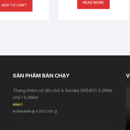
READ MORE
ADD TO CART
SẢN PHẨM BÁN CHẠY
V
Thang nhôm rút đôi chữ A Sumika SK640D 3.2Met
chữ I 6.4Met
Rated
5.00
4.320.000
₫
4.000.000
₫
out of 5
i