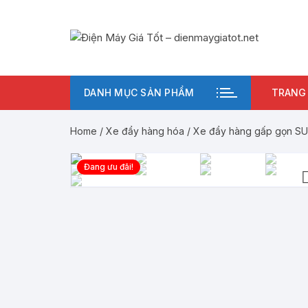
Chuyển
tới
nội
dung
DANH MỤC SẢN PHẨM
TRANG
Home
/
Xe đẩy hàng hóa
/ Xe đẩy hàng gấp gọn SUM
Đang ưu đãi!