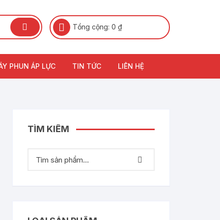
Tổng cộng:
0
₫
ÁY PHUN ÁP LỰC
TIN TỨC
LIÊN HỆ
TÌM KIẾM