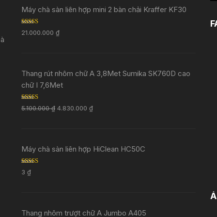
Máy chà sàn liên hợp mini 2 bàn chải Kraffer KF30
F
Rated
5.00
21.000.000
₫
out of 5
Đà
Thang rút nhôm chữ A 3,8Met Sumika SK760D cao
chữ I 7,6Met
Rated
5.00
5.100.000
₫
4.830.000
₫
out of 5
Máy chà sàn liên hợp HiClean HC50C
Rated
5.00
3
₫
out of 5
Ả
Thang nhôm trượt chữ A Jumbo A405