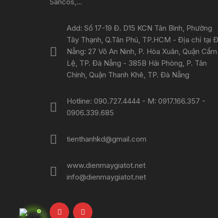
Sancos,...
Add: Số 17-19 Đ. D15 KCN Tân Bình, Phường
Tây Thạnh, Q.Tân Phú, TP.HCM - Địa chỉ tại 
Nẵng: 27 Võ An Ninh, P. Hòa Xuân, Quận Cẩm
Lệ, TP. Đà Nẵng - 385B Hải Phòng, P. Tân
Chính, Quận Thanh Khê, TP. Đà Nẵng
Hotline: 090.727.4444 - M: 0917.166.357 -
0906.339.685
tienthanhkd@gmail.com
www.dienmaygiatot.net
info@dienmaygiatot.net