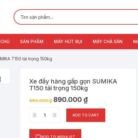
 CHỦ
SẢN PHẨM
MÁY HÚT BỤI
MÁY CHÀ SÀN
M
IKA T150 tải trọng 150kg
Xe đẩy hàng gấp gọn SUMIKA
T150 tải trọng 150kg
890.000
₫
990.000
₫
Xe
ADD TO CART
đẩy
hàng
gấp
ADD TO WISHLIST