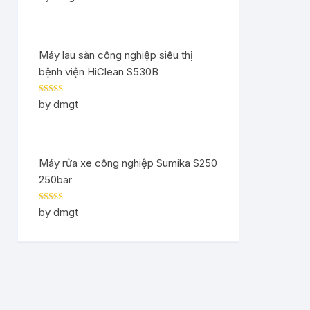
of 5
Máy lau sàn công nghiệp siêu thị
bệnh viện HiClean S530B
Rated
5
out
by dmgt
of 5
Máy rửa xe công nghiệp Sumika S250
250bar
Rated
5
out
by dmgt
of 5