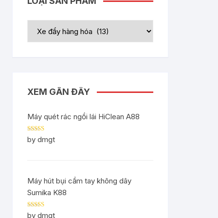
LOẠI SẢN PHẨM
XEM GẦN ĐÂY
Máy quét rác ngồi lái HiClean A88
Rated
5
out
by dmgt
of 5
Máy hút bụi cầm tay không dây
Sumika K88
Rated
5
out
by dmgt