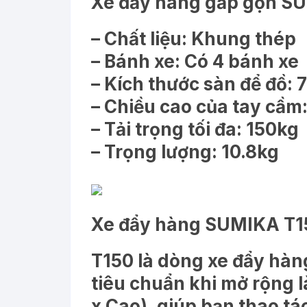
Xe đẩy hàng gấp gọn SU
– Chất liệu: Khung thép
– Bánh xe: Có 4 bánh xe
– Kích thước sàn để đồ
– Chiều cao của tay cầ
– Tải trọng tối đa: 150kg
– Trọng lượng: 10.8kg
Xe đẩy hàng SUMIKA T150
T150
là dòng xe đẩy hàng
tiêu chuẩn khi mở rộng
x Cao), giúp bạn thao tá