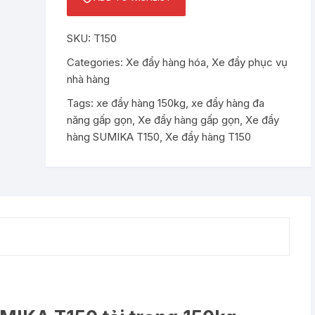
gọn
SUMIKA
SKU:
T150
T150
tải
Categories:
Xe đẩy hàng hóa
,
Xe đẩy phục vụ
trọng
nhà hàng
150kg
Tags:
xe đẩy hàng 150kg
,
xe đẩy hàng đa
quantity
năng gấp gọn
,
Xe đẩy hàng gấp gọn
,
Xe đẩy
hàng SUMIKA T150
,
Xe đẩy hàng T150