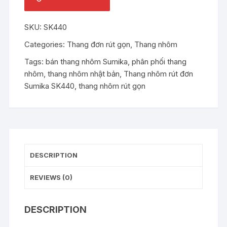
Sumika
SK440
SKU:
SK440
quantity
Categories:
Thang đơn rút gọn
,
Thang nhôm
Tags:
bán thang nhôm Sumika
,
phân phối thang
nhôm
,
thang nhôm nhật bản
,
Thang nhôm rút đơn
Sumika SK440
,
thang nhôm rút gọn
DESCRIPTION
REVIEWS (0)
DESCRIPTION