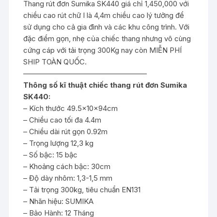
Thang rút đơn Sumika SK440 giá chỉ 1,450,000 với
chiều cao rút chữ I là 4,4m chiều cao lý tưởng để
sử dụng cho cả gia đình và các khu công trình. Với
đặc điểm gọn, nhẹ của chiếc thang nhưng vô cùng
cứng cáp với tải trọng 300Kg nay còn MIỄN PHÍ
SHIP TOÀN QUỐC.
—————————————————
Thông số kĩ thuật chiếc thang rút đơn Sumika
SK440:
– Kích thước 49.5x10x94cm
– Chiều cao tối đa 4.4m
– Chiều dài rút gọn 0.92m
– Trọng lượng 12,3 kg
– Số bậc: 15 bậc
– Khoảng cách bậc: 30cm
– Độ dày nhôm: 1,3-1,5 mm
– Tải trọng 300kg, tiêu chuẩn EN131
– Nhãn hiệu: SUMIKA
– Bảo Hành: 12 Tháng