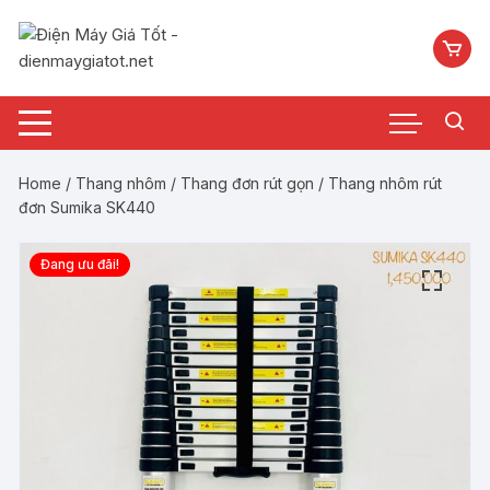
Chuyển
tới
nội
dung
Home
/
Thang nhôm
/
Thang đơn rút gọn
/ Thang nhôm rút
đơn Sumika SK440
Đang ưu đãi!