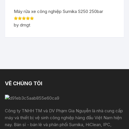
Máy rửa xe công nghiệp Sumika S250 250bar
Rated
5
out
by dmgt
of 5
VỀ CHÚNG TÔI
Công ty TNHH TM và DV Phạm Gia Nguyễn là nhà cung cấp
máy và thiết bị vệ sinh công nghiệp hàng đầu Việt Nam hiện
nay. Bán sỉ - bán lẻ và phân phối Sumika, HiClean, IPC,