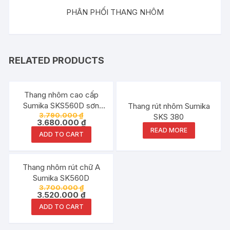
PHÂN PHỐI THANG NHÔM
RELATED PRODUCTS
Đang ưu đãi!
Thang nhôm cao cấp
Sumika SKS560D sơn
Thang rút nhôm Sumika
3.790.000
₫
tĩnh điện
SKS 380
3.680.000
₫
READ MORE
ADD TO CART
Đang ưu đãi!
Thang nhôm rút chữ A
Sumika SK560D
3.700.000
₫
3.520.000
₫
ADD TO CART