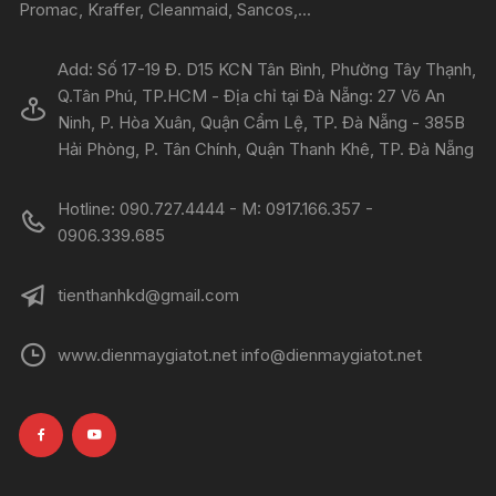
Promac, Kraffer, Cleanmaid, Sancos,...
Add: Số 17-19 Đ. D15 KCN Tân Bình, Phường Tây Thạnh,
Q.Tân Phú, TP.HCM - Địa chỉ tại Đà Nẵng: 27 Võ An
Ninh, P. Hòa Xuân, Quận Cẩm Lệ, TP. Đà Nẵng - 385B
Hải Phòng, P. Tân Chính, Quận Thanh Khê, TP. Đà Nẵng
Hotline: 090.727.4444 - M: 0917.166.357 -
0906.339.685
tienthanhkd@gmail.com
www.dienmaygiatot.net info@dienmaygiatot.net