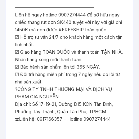
—————————————————
Liên hệ ngay hotline 0907274444 để sở hữu ngay
chiếc thang rút đơn SK440 tuyệt vời này với giá chỉ
1450K mà còn được
#
FREESHIP
toàn quốc.
☑
Hỗ trợ tư vấn 24/7 cho khách hàng một cách tận
tình nhất.
☑
Giao hàng TOÀN QUỐC và thanh toán TẬN NHÀ.
Nhận hàng xong mới thanh toán
☑
Bảo hành sản phẩm lên tới 365 NGÀY.
☑
Đổi trả hàng miễn phí trong 7 ngày nếu có lỗi từ
nhà sản xuất.
?
CÔNG TY TNHH THƯƠNG MẠI VÀ DỊCH VỤ
PHẠM GIA NGUYỄN
Địa chỉ: Số 17-19-21, Đường D15 KCN Tân Bình,
Phường Tây Thạnh, Quận Tân Phú, TPHCM
☎️
Liên hệ: 0917166357 – Hotline 0907274444