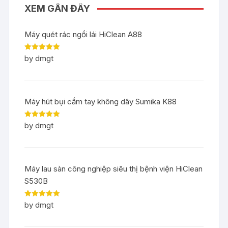
XEM GẦN ĐÂY
Máy quét rác ngồi lái HiClean A88
Rated
5
out
by dmgt
of 5
Máy hút bụi cầm tay không dây Sumika K88
Rated
5
out
by dmgt
of 5
Máy lau sàn công nghiệp siêu thị bệnh viện HiClean
S530B
Rated
5
out
by dmgt
of 5