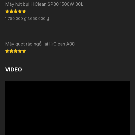
Máy hút bụi HiClean SP30 1500W 30L
Rated
5.00
1.750.000
₫
1.650.000
₫
out of 5
Máy quét rác ngồi lái HiClean A88
Rated
5.00
out of 5
VIDEO
Trình
chơi
Video