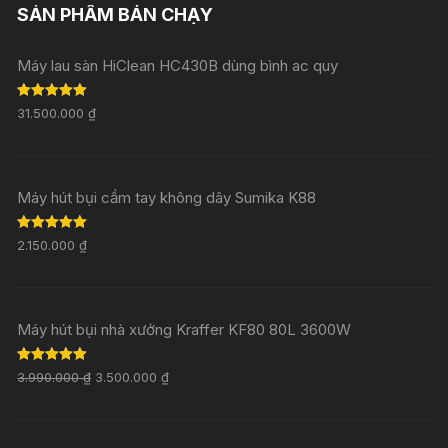
SẢN PHẨM BÁN CHẠY
Máy lau sàn HiClean HC430B dùng bình ac quy
Rated
5.00
31.500.000
₫
out of 5
Máy hút bụi cầm tay không dây Sumika K88
Rated
5.00
2.150.000
₫
out of 5
Máy hút bụi nhà xưởng Kraffer KF80 80L 3600W
Rated
5.00
3.990.000
₫
3.500.000
₫
out of 5