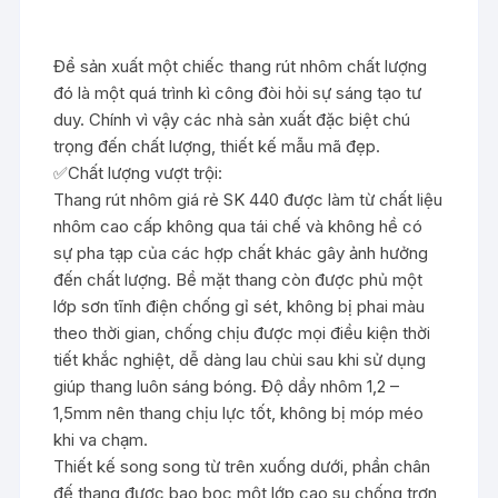
Để sản xuất một chiếc thang rút nhôm chất lượng
đó là một quá trình kì công đòi hỏi sự sáng tạo tư
duy. Chính vì vậy các nhà sản xuất đặc biệt chú
trọng đến chất lượng, thiết kế mẫu mã đẹp.
✅
Chất lượng vượt trội:
Thang rút nhôm giá rẻ SK 440 được làm từ chất liệu
nhôm cao cấp không qua tái chế và không hề có
sự pha tạp của các hợp chất khác gây ảnh hưởng
đến chất lượng. Bề mặt thang còn được phủ một
lớp sơn tĩnh điện chống gỉ sét, không bị phai màu
theo thời gian, chống chịu được mọi điều kiện thời
tiết khắc nghiệt, dễ dàng lau chùi sau khi sử dụng
giúp thang luôn sáng bóng. Độ dầy nhôm 1,2 –
1,5mm nên thang chịu lực tốt, không bị móp méo
khi va chạm.
Thiết kế song song từ trên xuống dưới, phần chân
đế thang được bao bọc một lớp cao su chống trơn