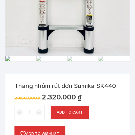
Thang nhôm rút đơn Sumika SK440
2.320.000
₫
2.460.000
₫
Thang
ADD TO CART
nhôm
rút
đơn
ADD TO WISHLIST