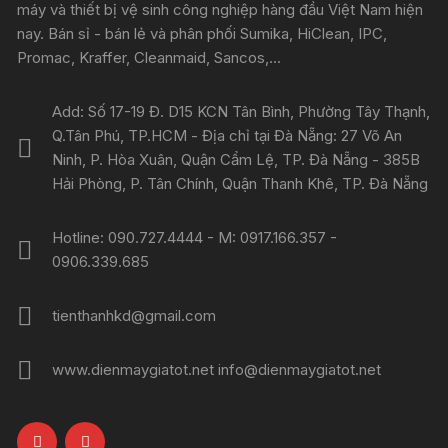
máy và thiết bị vệ sinh công nghiệp hàng đầu Việt Nam hiện
nay. Bán sỉ - bán lẻ và phân phối Sumika, HiClean, IPC,
Promac, Kraffer, Cleanmaid, Sancos,...
Add: Số 17-19 Đ. D15 KCN Tân Bình, Phường Tây Thạnh,
Q.Tân Phú, TP.HCM - Địa chỉ tại Đà Nẵng: 27 Võ An
Ninh, P. Hòa Xuân, Quận Cẩm Lệ, TP. Đà Nẵng - 385B
Hải Phòng, P. Tân Chính, Quận Thanh Khê, TP. Đà Nẵng
Hotline: 090.727.4444 - M: 0917.166.357 -
0906.339.685
tienthanhkd@gmail.com
www.dienmaygiatot.net info@dienmaygiatot.net