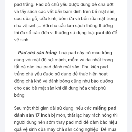
pad trắng. Pad đỏ chủ yếu được dùng để chà ướt
và tẩy sạch các vết bẩn bám dính trên bề mặt sàn,
các cửa gỗ, cửa kính, bồn rửa và bồn rửa mặt trong
nhà vệ sinh,… Với nhu cầu làm sạch thông thường
thì đa số các đơn vị thường sử dụng loại
pad đỏ
để
vệ sinh.
–
Pad chà sàn trắng
: Loại pad này có màu trắng
cùng với mật độ sợi mảnh, mềm và dai nhất trong
tất cả các loại pad đánh mặt sàn. Phụ kiện pad
trắng chủ yếu được sử dụng để thực hiện hoạt
động chà khô và đánh bóng cũng như bảo dưỡng
cho các bề mặt sàn khi đã dùng hóa chất phủ
bóng.
Sau một thời gian dài sử dụng, nếu các
miếng pad
đánh sàn 17 inch
bị mòn, thất lạc hay rách hỏng thì
người dùng nên sớm thay pad mới để đảm bảo hiệu
quả vệ sinh của máy chà sàn công nghiệp. Để mua