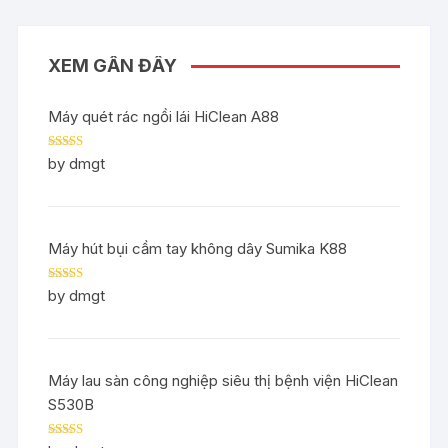
XEM GẦN ĐÂY
Máy quét rác ngồi lái HiClean A88
Rated
5
out
by dmgt
of 5
Máy hút bụi cầm tay không dây Sumika K88
Rated
5
out
by dmgt
of 5
Máy lau sàn công nghiệp siêu thị bệnh viện HiClean
S530B