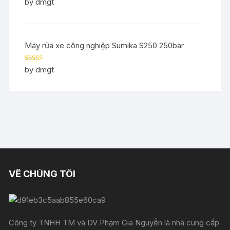
Rated
5
out
by dmgt
of 5
Máy rửa xe công nghiệp Sumika S250 250bar
Rated
5
out
by dmgt
of 5
VỀ CHÚNG TÔI
Công ty TNHH TM và DV Phạm Gia Nguyễn là nhà cung cấp