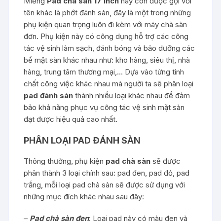
Miếng
Pad chà sàn 17 inch
hay còn được gọi với
tên khác là phớt đánh sàn, đây là một trong những
phụ kiện quan trọng luôn đi kèm với máy chà sàn
đơn. Phụ kiện này có công dụng hỗ trợ các công
tác vệ sinh làm sạch, đánh bóng và bảo dưỡng các
bề mặt sàn khác nhau như: kho hàng, siêu thị, nhà
hàng, trung tâm thương mại,… Dựa vào từng tính
chất công việc khác nhau mà người ta sẽ phân loại
pad đánh sàn
thành nhiều loại khác nhau để đảm
bảo khả năng phục vụ công tác vệ sinh mặt sàn
đạt được hiệu quả cao nhất.
PHÂN LOẠI PAD ĐÁNH SÀN
Thông thường, phụ kiện
pad chà sàn
sẽ được
phân thành 3 loại chính sau: pad đen, pad đỏ, pad
trắng, mỗi loại pad chà sàn sẽ được sử dụng với
những mục đích khác nhau sau đây:
–
Pad chà sàn đen
: Loại pad này có màu đen và