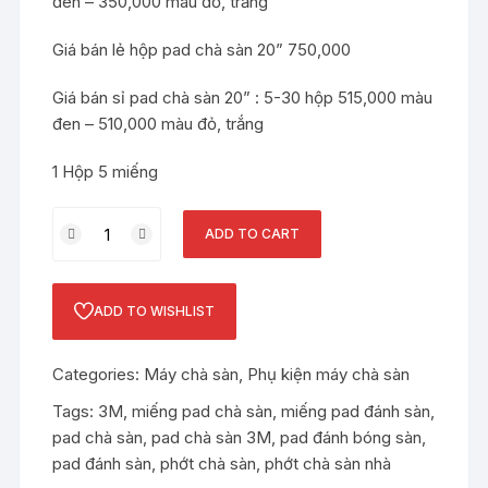
đen – 350,000 màu đỏ, trắng
Giá bán lẻ hộp pad chà sàn 20” 750,000
Giá bán sỉ pad chà sàn 20” : 5-30 hộp 515,000 màu
đen – 510,000 màu đỏ, trắng
1 Hộp 5 miếng
Pad
ADD TO CART
chà
sàn
miếng
ADD TO WISHLIST
pad
đánh
Categories:
Máy chà sàn
,
Phụ kiện máy chà sàn
sàn
quantity
Tags:
3M
,
miếng pad chà sàn
,
miếng pad đánh sàn
,
pad chà sàn
,
pad chà sàn 3M
,
pad đánh bóng sàn
,
pad đánh sàn
,
phớt chà sàn
,
phớt chà sàn nhà