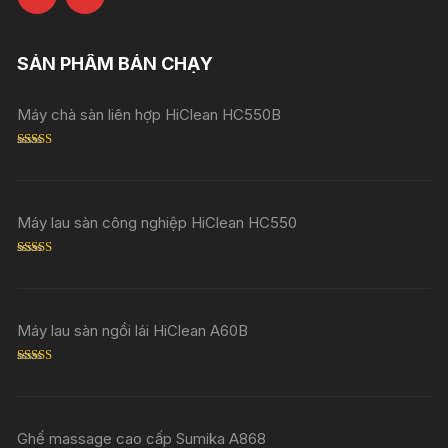
SẢN PHẨM BÁN CHẠY
Máy chà sàn liên hợp HiClean HC550B
Rated
5.00
out of 5
Máy lau sàn công nghiệp HiClean HC550
Rated
5.00
out of 5
Máy lau sàn ngồi lái HiClean A60B
Rated
5.00
out of 5
Ghế massage cao cấp Sumika A868