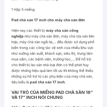
1 Hộp 5 miếng
Pad chà sàn 17 inch cho máy chà sàn đơn
Hiện nay các thiết bị
máy chà sàn công
nghiệp
như máy chà sàn đơn, máy chà rửa sàn liên
hợp, máy chà sàn ngồi lái,… đều được sử dụng phổ
biến trong các công tác vệ sinh của nhiều khu vực
như xưởng sản xuất, khách sạn, siêu thị, trung tâm
mua sắm, các bệnh viện, trường học,… Để hỗ trợ
cho thiết bị lau sàn nhà loại đơn có thể phát huy
được những hiệu quả làm tối ưu thì không thể thiếu
những sự hỗ trợ từ các phụ kiện của máy chà sàn,
tiêu biểu là
pad chà sàn 17 inch
.
VAI TRÒ CỦA MIẾNG PAD CHÀ SÀN 16”
VÀ 17” INCH NÓI CHUNG