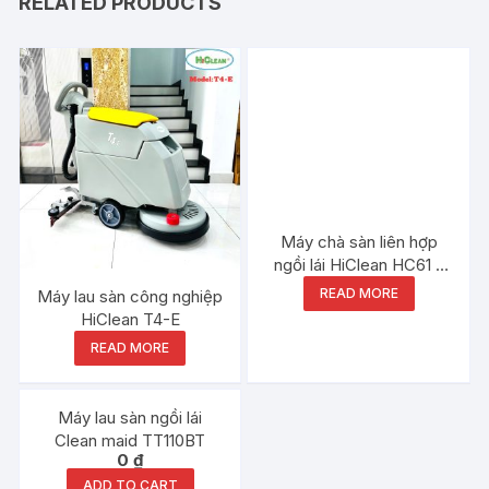
RELATED PRODUCTS
Máy chà sàn liên hợp
ngồi lái HiClean HC61 2
mâm chà 4 bình acquy
READ MORE
Máy lau sàn công nghiệp
HiClean T4-E
READ MORE
Máy lau sàn ngồi lái
Clean maid TT110BT
0
₫
ADD TO CART