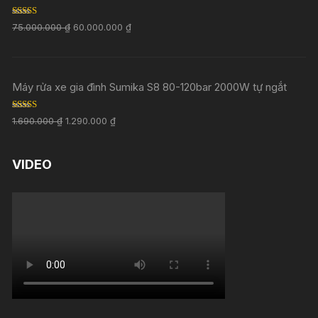
Rated
5.00
75.000.000
₫
60.000.000
₫
out of 5
Máy rửa xe gia đình Sumika S8 80-120bar 2000W tự ngắt
Rated
5.00
1.690.000
₫
1.290.000
₫
out of 5
VIDEO