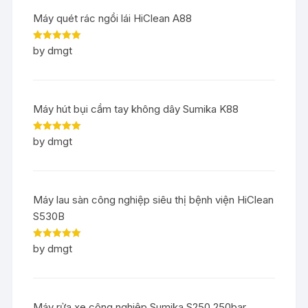
Máy quét rác ngồi lái HiClean A88
Rated
5
out
by dmgt
of 5
Máy hút bụi cầm tay không dây Sumika K88
Rated
5
out
by dmgt
of 5
Máy lau sàn công nghiệp siêu thị bệnh viện HiClean
S530B
Rated
5
out
by dmgt
of 5
Máy rửa xe công nghiệp Sumika S250 250bar