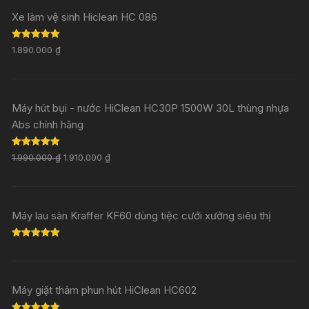
Xe làm vệ sinh Hiclean HC 086
Rated
5.00
1.890.000
₫
out of 5
Máy hút bụi - nước HiClean HC30P 1500W 30L thùng nhựa
Abs chính hãng
Rated
5.00
1.990.000
₫
1.910.000
₫
out of 5
Máy lau sàn Kraffer KF60 dùng tiệc cưới xưởng siêu thị
Rated
5.00
out of 5
Máy giặt thảm phun hút HiClean HC602