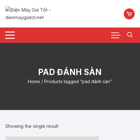
Chuyển
tới
nội
dung
PAD ĐÁNH SÀN
Home
/ Products tagged “pad đánh sàn”
Showing the single result