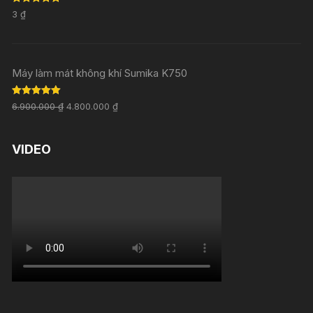
Rated
5.00
3
₫
out of 5
Máy làm mát không khí Sumika K750
Rated
5.00
6.900.000
₫
4.800.000
₫
out of 5
VIDEO