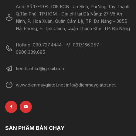
Add: Số 17-19 Đ. D15 KCN Tân Bình, Phường Tây Thạnh,
Q.Tân Phú, TP.HCM - Địa chỉ tại Đà Nẵng: 27 Võ An
Ninh, P. Hòa Xuân, Quận Cẩm Lệ, TP. Đà Nẵng - 385B
Hải Phòng, P. Tân Chính, Quận Thanh Khê, TP. Đà Nẵng
Hotline: 090.727.4444 - M: 0917.166.357 -
0906.339.685
tienthanhkd@gmail.com
www.dienmaygiatot.net info@dienmaygiatot.net
SẢN PHẨM BÁN CHẠY