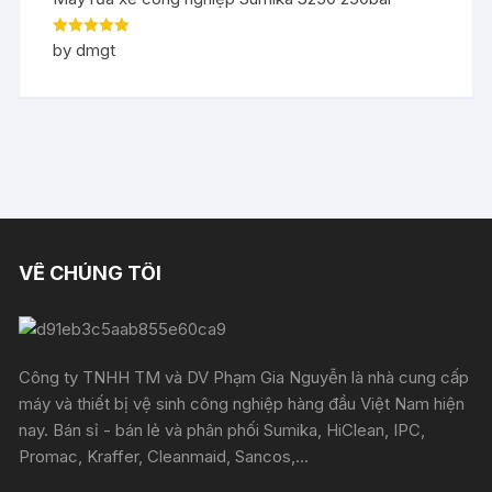
Rated
5
out
by dmgt
of 5
VỀ CHÚNG TÔI
Công ty TNHH TM và DV Phạm Gia Nguyễn là nhà cung cấp
máy và thiết bị vệ sinh công nghiệp hàng đầu Việt Nam hiện
nay. Bán sỉ - bán lẻ và phân phối Sumika, HiClean, IPC,
Promac, Kraffer, Cleanmaid, Sancos,...