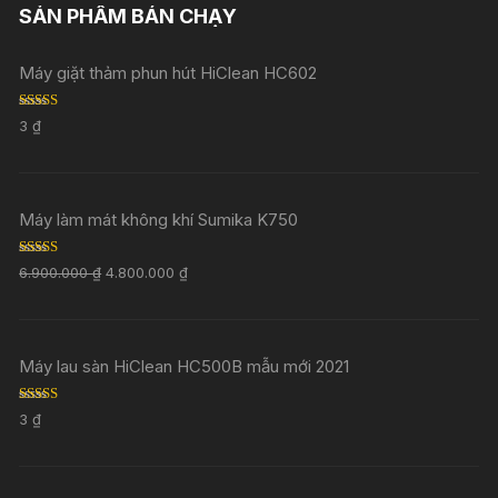
SẢN PHẨM BÁN CHẠY
Máy giặt thảm phun hút HiClean HC602
Rated
5.00
3
₫
out of 5
Máy làm mát không khí Sumika K750
Rated
5.00
6.900.000
₫
4.800.000
₫
out of 5
Máy lau sàn HiClean HC500B mẫu mới 2021
Rated
5.00
3
₫
out of 5