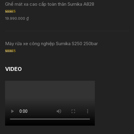
Ghế mát xa cao cấp toàn thân Sumika A828
Rated
5.00
19.990.000
₫
out of 5
Máy rửa xe công nghiệp Sumika S250 250bar
Rated
5.00
out of 5
VIDEO