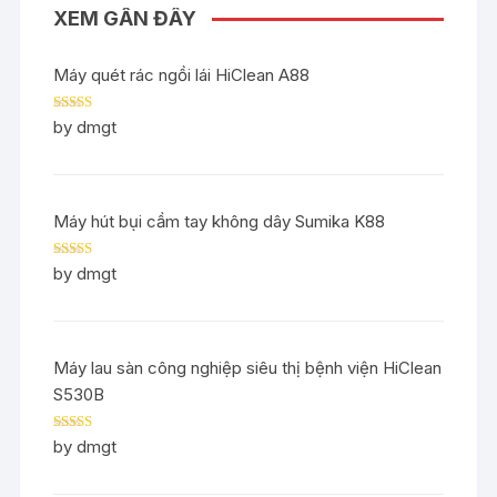
XEM GẦN ĐÂY
Máy quét rác ngồi lái HiClean A88
Rated
5
out
by dmgt
of 5
Máy hút bụi cầm tay không dây Sumika K88
Rated
5
out
by dmgt
of 5
Máy lau sàn công nghiệp siêu thị bệnh viện HiClean
S530B
Rated
5
out
by dmgt
of 5