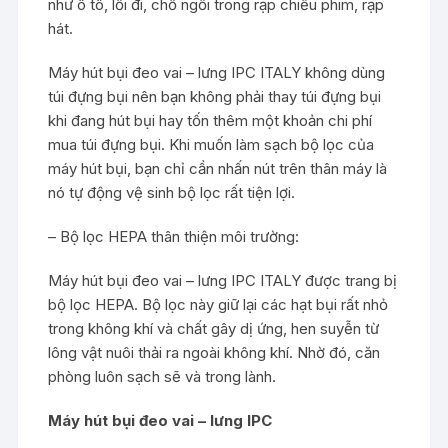
như ô tô, lối đi, chỗ ngồi trong rạp chiếu phim, rạp
hát.
Máy hút bụi đeo vai – lưng IPC ITALY không dùng
túi đựng bụi nên bạn không phải thay túi đựng bụi
khi đang hút bụi hay tốn thêm một khoản chi phí
mua túi đựng bụi. Khi muốn làm sạch bộ lọc của
máy hút bụi, bạn chỉ cần nhấn nút trên thân máy là
nó tự động vệ sinh bộ lọc rất tiện lợi.
– Bộ lọc HEPA thân thiện môi trường:
Máy hút bụi đeo vai – lưng IPC ITALY được trang bị
bộ lọc HEPA. Bộ lọc này giữ lại các hạt bụi rất nhỏ
trong không khí và chất gây dị ứng, hen suyễn từ
lông vật nuôi thải ra ngoài không khí. Nhờ đó, căn
phòng luôn sạch sẽ và trong lành.
Máy hút bụi đeo vai – lưng IPC