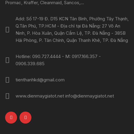
Promac, Kraffer, Cleanmaid, Sancos,...
Add: Số 17-19 Đ. D15 KCN Tân Bình, Phường Tây Thạnh,
Q.Tân Phú, TP.HCM - Địa chỉ tại Đà Nẵng: 27 Võ An
Ninh, P. Hòa Xuân, Quận Cẩm Lệ, TP. Đà Nẵng - 385B
Hải Phòng, P. Tân Chính, Quận Thanh Khê, TP. Đà Nẵng
Hotline: 090.727.4444 - M: 0917.166.357 -
0906.339.685
tienthanhkd@gmail.com
www.dienmaygiatot.net info@dienmaygiatot.net