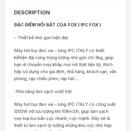
DESCRIPTION
ĐẶC ĐIỂM NỔI BẬT CỦA FOX ( IPC FOX )
– Thiết kế nhỏ gọn hiện đại:
Máy hút bụi đeo vai – lưng IPC ITALY có thiết
kếhiện đại cùng trọng lượng nhỏ gọn chỉ 3kg, giúp
bạn di chuyển máy khắp mọi nơi thật tiện lợi, thích
hợp sử dụng cho gia đình, nhà hàng, khách sạn, văn
phòng, rạp chiếu phim, rạp hát…
-Khả năng làm sạch vượt trội:
Máy hút bụi đeo vai – lưng IPC ITALY có công suất
1200W với lưu lượng khí 108m3/h, giúp làm sạch
mọi loại bụi bẩn cực nhanh, cực mạnh. Đây sẽ là
thiết bị làm sạch lý tưởng những khu vực nhỏ hẹp