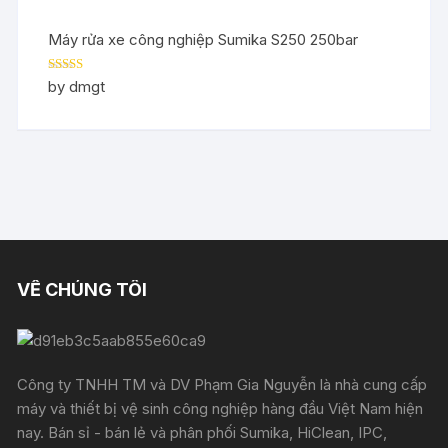
Máy rửa xe công nghiệp Sumika S250 250bar
Rated
5
out
by dmgt
of 5
VỀ CHÚNG TÔI
Công ty TNHH TM và DV Phạm Gia Nguyễn là nhà cung cấp
máy và thiết bị vệ sinh công nghiệp hàng đầu Việt Nam hiện
nay. Bán sỉ - bán lẻ và phân phối Sumika, HiClean, IPC,