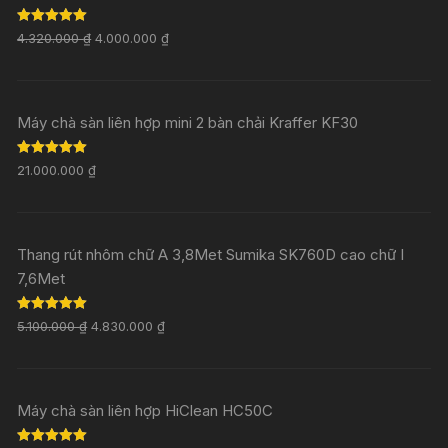
Rated
5.00
4.320.000
₫
4.000.000
₫
out of 5
Máy chà sàn liên hợp mini 2 bàn chải Kraffer KF30
Rated
5.00
21.000.000
₫
out of 5
Thang rút nhôm chữ A 3,8Met Sumika SK760D cao chữ I
7,6Met
Rated
5.00
5.100.000
₫
4.830.000
₫
out of 5
Máy chà sàn liên hợp HiClean HC50C