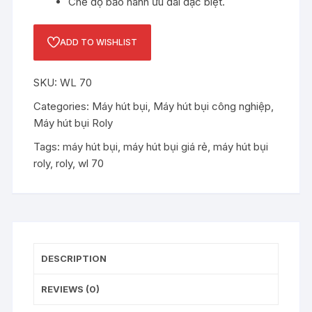
Chế độ bảo hành ưu đãi đặc biệt.
ADD TO WISHLIST
SKU:
WL 70
Categories:
Máy hút bụi
,
Máy hút bụi công nghiệp
,
Máy hút bụi Roly
Tags:
máy hút bụi
,
máy hút bụi giá rẻ
,
máy hút bụi
roly
,
roly
,
wl 70
DESCRIPTION
REVIEWS (0)