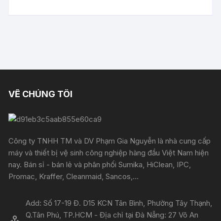
VỀ CHÚNG TÔI
Công ty TNHH TM và DV Phạm Gia Nguyễn là nhà cung cấp
máy và thiết bị vệ sinh công nghiệp hàng đầu Việt Nam hiện
nay. Bán sỉ - bán lẻ và phân phối Sumika, HiClean, IPC,
Promac, Kraffer, Cleanmaid, Sancos,...
Add: Số 17-19 Đ. D15 KCN Tân Bình, Phường Tây Thạnh,
Q.Tân Phú, TP.HCM - Địa chỉ tại Đà Nẵng: 27 Võ An