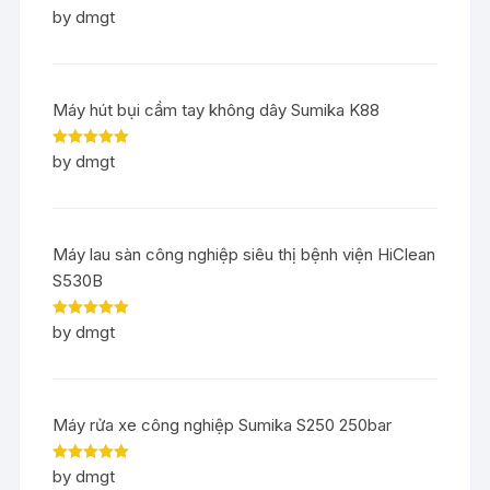
Rated
5
out
by dmgt
of 5
Máy hút bụi cầm tay không dây Sumika K88
Rated
5
out
by dmgt
of 5
Máy lau sàn công nghiệp siêu thị bệnh viện HiClean
S530B
Rated
5
out
by dmgt
of 5
Máy rửa xe công nghiệp Sumika S250 250bar
Rated
5
out
by dmgt
of 5