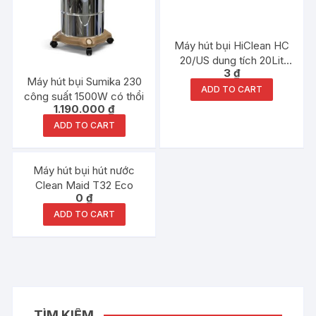
Máy hút bụi HiClean HC
20/US dung tích 20Lit
3
₫
1500W hãng chính hãng
Máy hút bụi Sumika 230
ADD TO CART
công suất 1500W có thổi
1.190.000
₫
ADD TO CART
Máy hút bụi hút nước
Clean Maid T32 Eco
0
₫
ADD TO CART
TÌM KIẾM