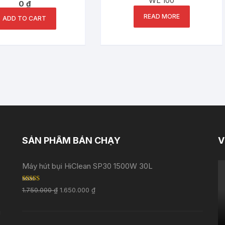
WL 100
0
₫
READ MORE
ADD TO CART
SẢN PHẨM BÁN CHẠY
V
Máy hút bụi HiClean SP30 1500W 30L
Rated
5.00
1.750.000
₫
1.650.000
₫
out of 5
i