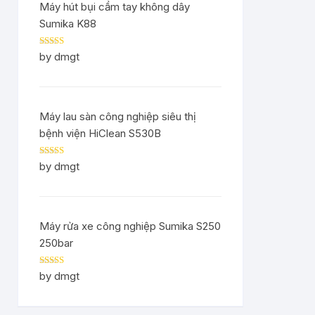
Máy hút bụi cầm tay không dây
Sumika K88
Rated
5
out
by dmgt
of 5
Máy lau sàn công nghiệp siêu thị
bệnh viện HiClean S530B
Rated
5
out
by dmgt
of 5
Máy rửa xe công nghiệp Sumika S250
250bar
Rated
5
out
by dmgt
of 5