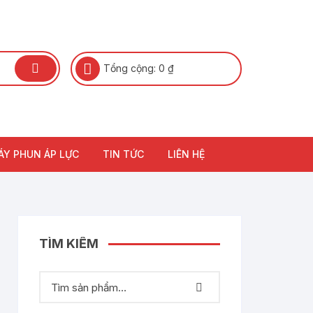
Tổng cộng:
0
₫
ÁY PHUN ÁP LỰC
TIN TỨC
LIÊN HỆ
TÌM KIẾM