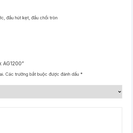
c, đầu hút kẹt, đầu chổi tròn
ex AG1200”
i.
Các trường bắt buộc được đánh dấu
*