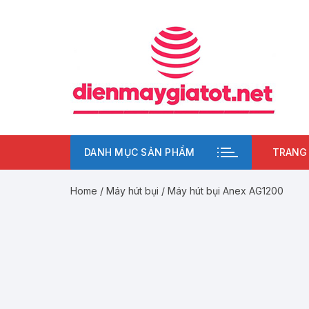
Chuyển
tới
nội
dung
DANH MỤC SẢN PHẨM
TRANG
Home
/
Máy hút bụi
/ Máy hút bụi Anex AG1200