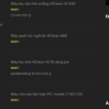
Máy lau sàn nhà xưởng HiClean HC430
Rated
5.00
23.000.000
₫
F
out of 5
Đà
Máy quét rác ngồi lái HiClean A88
Rated
5.00
out of 5
Máy lau nhà HiClean HC18 dùng pin
Rated
5.00
22.000.000
₫
18.500.000
₫
out of 5
Máy chà sàn liên hợp IPC model CT40 C50
Ả
Rated
5.00
out of 5