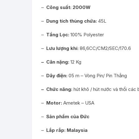
–
Công suất:
2000W
–
Dung tích thùng chứa:
45L
–
Tầng Lọc:
100% Polyester
–
Lưu lượng khí:
86,6CC/CM2/SEC/170.6
– Cân nặng:
12 Kg
–
Dây điện:
05 m – Vòng Pin/ Pin Thẳng
– Chức năng:
hút khô / hút nước và thổi các
–
Motor:
Ametek – USA
–
Sản phầm của
Đức
–
Lắp rắp:
Malaysia