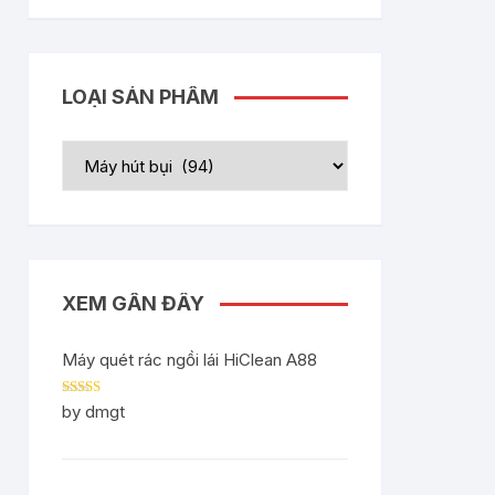
LOẠI SẢN PHẨM
XEM GẦN ĐÂY
Máy quét rác ngồi lái HiClean A88
Rated
5
out
by dmgt
of 5