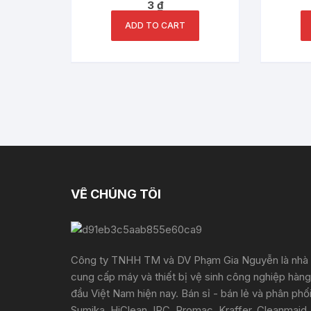
3
₫
hãng chính hãng
ADD TO CART
VỀ CHÚNG TÔI
Công ty TNHH TM và DV Phạm Gia Nguyễn là nhà
cung cấp máy và thiết bị vệ sinh công nghiệp hàng
đầu Việt Nam hiện nay. Bán sỉ - bán lẻ và phân phố
Sumika, HiClean, IPC, Promac, Kraffer, Cleanmaid,