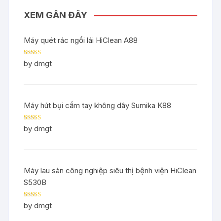
XEM GẦN ĐÂY
Máy quét rác ngồi lái HiClean A88
Rated
5
out
by dmgt
of 5
Máy hút bụi cầm tay không dây Sumika K88
Rated
5
out
by dmgt
of 5
Máy lau sàn công nghiệp siêu thị bệnh viện HiClean
S530B
Rated
5
out
by dmgt
of 5