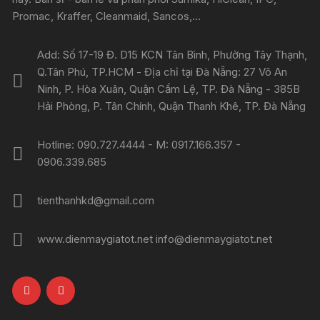
Promac, Kraffer, Cleanmaid, Sancos,...
Add: Số 17-19 Đ. D15 KCN Tân Bình, Phường Tây Thạnh,
Q.Tân Phú, TP.HCM - Địa chỉ tại Đà Nẵng: 27 Võ An
Ninh, P. Hòa Xuân, Quận Cẩm Lệ, TP. Đà Nẵng - 385B
Hải Phòng, P. Tân Chính, Quận Thanh Khê, TP. Đà Nẵng
Hotline: 090.727.4444 - M: 0917.166.357 -
0906.339.685
tienthanhkd@gmail.com
www.dienmaygiatot.net info@dienmaygiatot.net