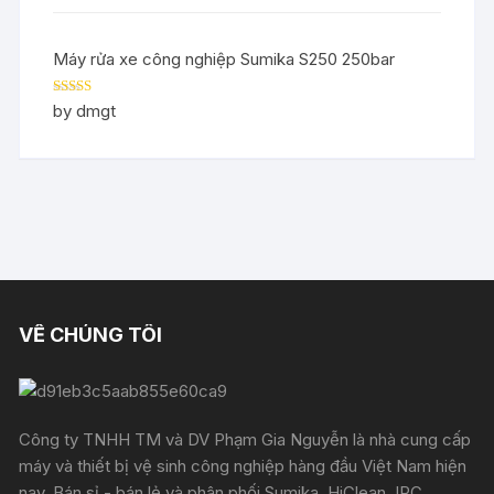
Máy rửa xe công nghiệp Sumika S250 250bar
Rated
5
out
by dmgt
of 5
VỀ CHÚNG TÔI
Công ty TNHH TM và DV Phạm Gia Nguyễn là nhà cung cấp
máy và thiết bị vệ sinh công nghiệp hàng đầu Việt Nam hiện
nay. Bán sỉ - bán lẻ và phân phối Sumika, HiClean, IPC,