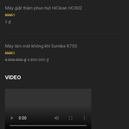
Máy giặt thảm phun hút HiClean HC602
Rated
5.00
3
₫
out of 5
Máy làm mát không khí Sumika K750
Rated
5.00
6.900.000
₫
4.800.000
₫
out of 5
VIDEO