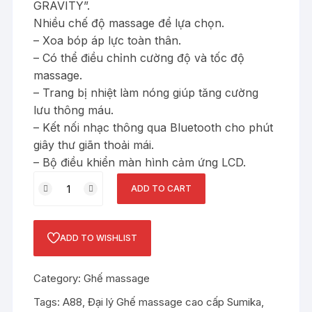
GRAVITY”.
Nhiều chế độ massage để lựa chọn.
– Xoa bóp áp lực toàn thân.
– Có thể điều chỉnh cường độ và tốc độ
massage.
– Trang bị nhiệt làm nóng giúp tăng cường
lưu thông máu.
– Kết nối nhạc thông qua Bluetooth cho phút
giây thư giãn thoải mái.
– Bộ điều khiển màn hình cảm ứng LCD.
Ghế
ADD TO CART
massage
cao
cấp
ADD TO WISHLIST
Sumika
A88
Category:
Ghế massage
quantity
Tags:
A88
,
Đại lý Ghế massage cao cấp Sumika
,