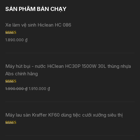
SẢN PHẨM BÁN CHẠY
Xe làm vệ sinh Hiclean HC 086
Rated
5.00
1.890.000
₫
out of 5
Máy hút bụi - nước HiClean HC30P 1500W 30L thùng nhựa
Abs chính hãng
Rated
5.00
1.990.000
₫
1.910.000
₫
out of 5
Máy lau sàn Kraffer KF60 dùng tiệc cưới xưởng siêu thị
Rated
5.00
out of 5