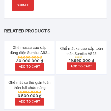
RELATED PRODUCTS
Đang ưu đãi!
Ghế massa cao cấp
Ghế mát xa cao cấp toàn
dùng điện Sumika A939
thân Sumika A828
54.000.000
₫
massa full toàn thân 4D
19.990.000
₫
30.000.000
₫
Rated
60 túi khí
5.00
ADD TO CART
out of 5
ADD TO CART
Đang ưu đãi!
Ghế mát xa thư giãn toàn
thân full chức năng
12.990.000
₫
Sumika A979 – Grey
6.500.000
₫
ADD TO CART