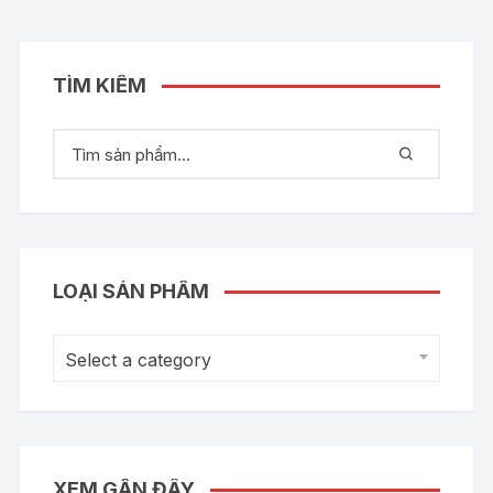
TÌM KIẾM
LOẠI SẢN PHẨM
Select a category
XEM GẦN ĐÂY