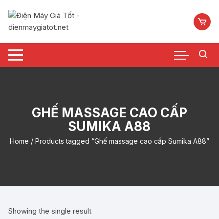
Chuyển
tới
nội
dung
GHẾ MASSAGE CAO CẤP
SUMIKA A88
Home
/ Products tagged “Ghế massage cao cấp Sumika A88”
Showing the single result