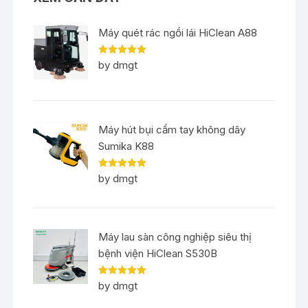
Máy quét rác ngồi lái HiClean A88
Rated
5
out
by dmgt
of 5
Máy hút bụi cầm tay không dây
Sumika K88
Rated
5
out
by dmgt
of 5
Máy lau sàn công nghiệp siêu thị
bệnh viện HiClean S530B
Rated
5
out
by dmgt
of 5