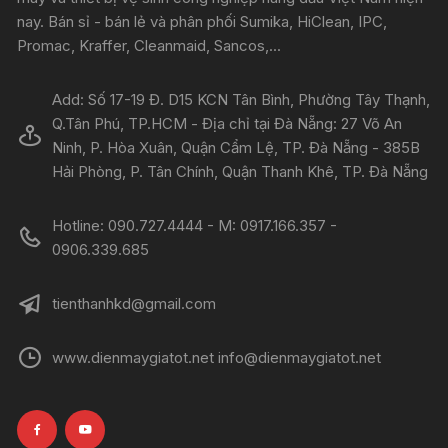
nay. Bán sỉ - bán lẻ và phân phối Sumika, HiClean, IPC,
Promac, Kraffer, Cleanmaid, Sancos,...
Add: Số 17-19 Đ. D15 KCN Tân Bình, Phường Tây Thạnh,
Q.Tân Phú, TP.HCM - Địa chỉ tại Đà Nẵng: 27 Võ An
Ninh, P. Hòa Xuân, Quận Cẩm Lệ, TP. Đà Nẵng - 385B
Hải Phòng, P. Tân Chính, Quận Thanh Khê, TP. Đà Nẵng
Hotline: 090.727.4444 - M: 0917.166.357 -
0906.339.685
tienthanhkd@gmail.com
www.dienmaygiatot.net info@dienmaygiatot.net