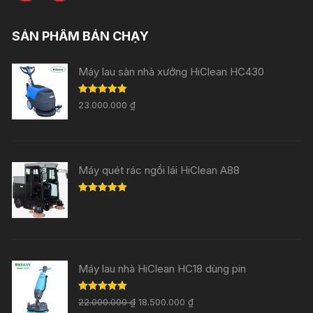
SẢN PHẨM BÁN CHẠY
Máy lau sàn nhà xưởng HiClean HC430
Rated
5.00
23.000.000
₫
out of 5
Máy quét rác ngồi lái HiClean A88
Rated
5.00
out of 5
Máy lau nhà HiClean HC18 dùng pin
Rated
5.00
22.000.000
₫
18.500.000
₫
out of 5