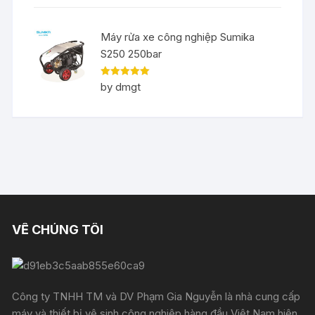
Máy rửa xe công nghiệp Sumika
S250 250bar
Rated
5
out
by dmgt
of 5
VỀ CHÚNG TÔI
Công ty TNHH TM và DV Phạm Gia Nguyễn là nhà cung cấp
máy và thiết bị vệ sinh công nghiệp hàng đầu Việt Nam hiện