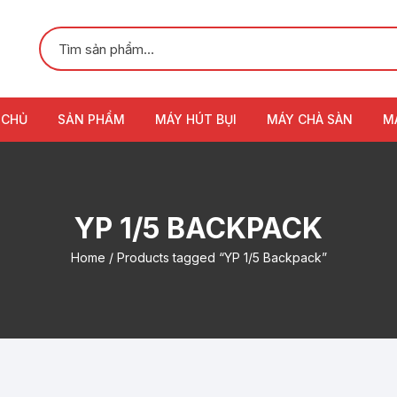
 CHỦ
SẢN PHẨM
MÁY HÚT BỤI
MÁY CHÀ SÀN
M
YP 1/5 BACKPACK
Home
/ Products tagged “YP 1/5 Backpack”