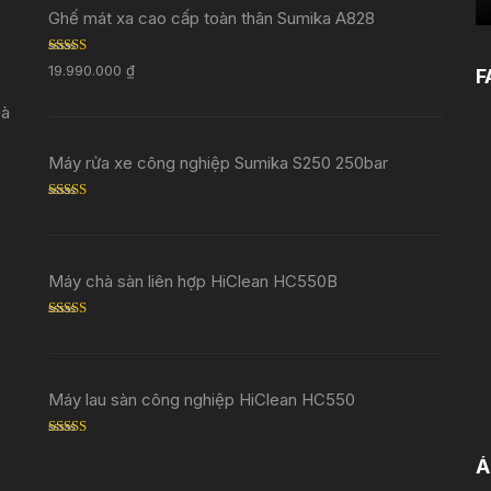
Ghế mát xa cao cấp toàn thân Sumika A828
Rated
5.00
19.990.000
₫
F
out of 5
Đà
Máy rửa xe công nghiệp Sumika S250 250bar
Rated
5.00
out of 5
Máy chà sàn liên hợp HiClean HC550B
Rated
5.00
out of 5
Máy lau sàn công nghiệp HiClean HC550
Rated
5.00
out of 5
Ả