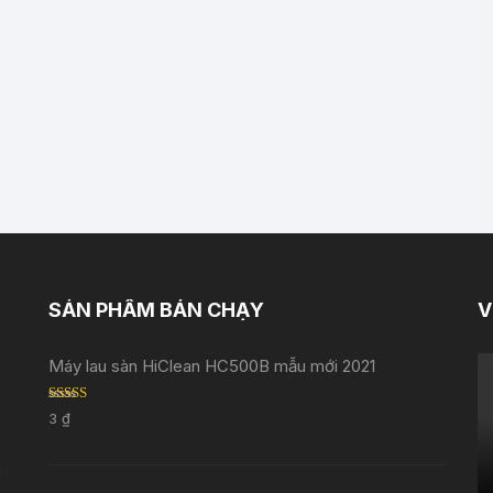
SẢN PHẨM BÁN CHẠY
V
Máy lau sàn HiClean HC500B mẫu mới 2021
Rated
5.00
3
₫
out of 5
i