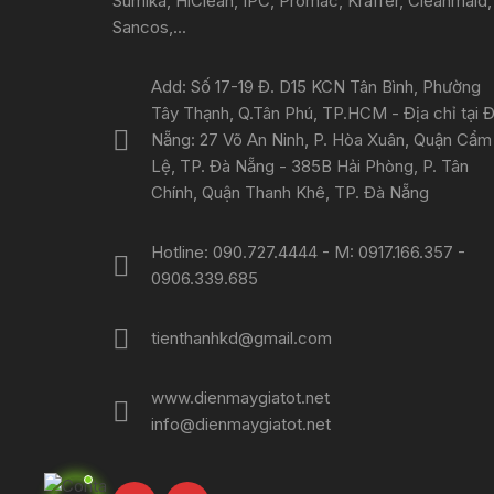
Sumika, HiClean, IPC, Promac, Kraffer, Cleanmaid,
Sancos,...
Add: Số 17-19 Đ. D15 KCN Tân Bình, Phường
Tây Thạnh, Q.Tân Phú, TP.HCM - Địa chỉ tại 
Nẵng: 27 Võ An Ninh, P. Hòa Xuân, Quận Cẩm
Lệ, TP. Đà Nẵng - 385B Hải Phòng, P. Tân
Chính, Quận Thanh Khê, TP. Đà Nẵng
Hotline: 090.727.4444 - M: 0917.166.357 -
0906.339.685
tienthanhkd@gmail.com
www.dienmaygiatot.net
info@dienmaygiatot.net