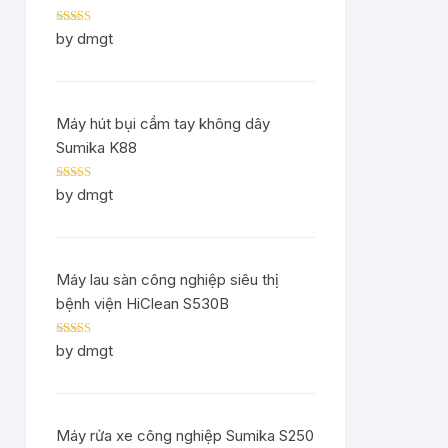
Rated
5
out
by dmgt
of 5
Máy hút bụi cầm tay không dây
Sumika K88
Rated
5
out
by dmgt
of 5
Máy lau sàn công nghiệp siêu thị
bệnh viện HiClean S530B
Rated
5
out
by dmgt
of 5
Máy rửa xe công nghiệp Sumika S250