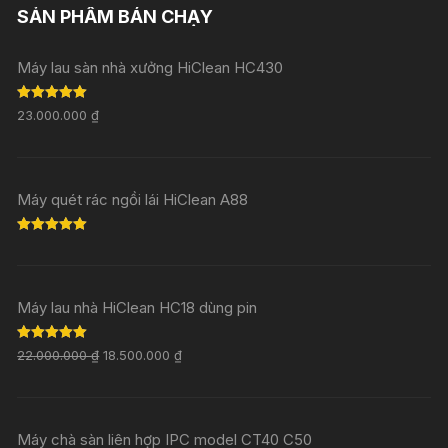
SẢN PHẨM BÁN CHẠY
Máy lau sàn nhà xưởng HiClean HC430
Rated
5.00
23.000.000
₫
out of 5
Máy quét rác ngồi lái HiClean A88
Rated
5.00
out of 5
Máy lau nhà HiClean HC18 dùng pin
Rated
5.00
22.000.000
₫
18.500.000
₫
out of 5
Máy chà sàn liên hợp IPC model CT40 C50