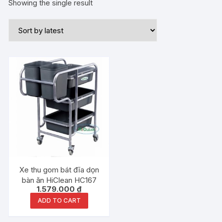
Showing the single result
Xe thu gom bát đĩa dọn
bàn ăn HiClean HC167
1.579.000
₫
ADD TO CART