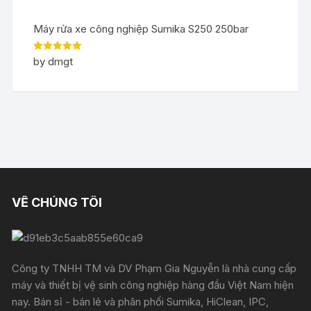
Máy rửa xe công nghiệp Sumika S250 250bar
Rated
5
out
by dmgt
of 5
VỀ CHÚNG TÔI
Công ty TNHH TM và DV Phạm Gia Nguyễn là nhà cung cấp
máy và thiết bị vệ sinh công nghiệp hàng đầu Việt Nam hiện
nay. Bán sỉ - bán lẻ và phân phối Sumika, HiClean, IPC,