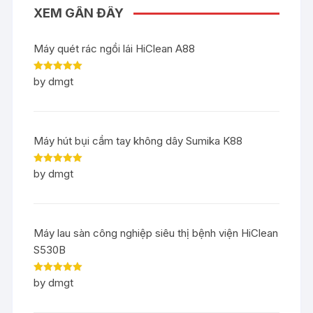
XEM GẦN ĐÂY
Máy quét rác ngồi lái HiClean A88
Rated
5
out
by dmgt
of 5
Máy hút bụi cầm tay không dây Sumika K88
Rated
5
out
by dmgt
of 5
Máy lau sàn công nghiệp siêu thị bệnh viện HiClean
S530B
Rated
5
out
by dmgt
of 5