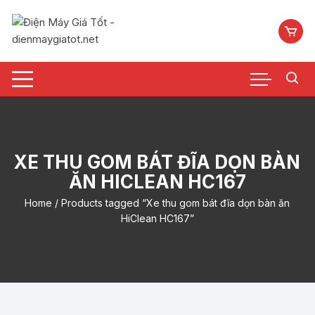
Chuyển
tới
nội
dung
XE THU GOM BÁT ĐĨA DỌN BÀN
ĂN HICLEAN HC167
Home
/ Products tagged “Xe thu gom bát đĩa dọn bàn ăn
HiClean HC167”