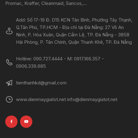
Promac, Kraffer, Cleanmaid, Sancos,...
Add: Số 17-19 Đ. D15 KCN Tân Bình, Phường Tây Thạnh,
Q.Tân Phú, TP.HCM - Địa chỉ tại Đà Nẵng: 27 Võ An
Ninh, P. Hòa Xuân, Quận Cẩm Lệ, TP. Đà Nẵng - 385B
Hải Phòng, P. Tân Chính, Quận Thanh Khê, TP. Đà Nẵng
Hotline: 090.727.4444 - M: 0917.166.357 -
0906.339.685
tienthanhkd@gmail.com
www.dienmaygiatot.net info@dienmaygiatot.net