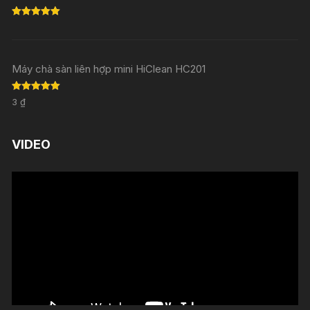
Rated
5.00
out of 5
Máy chà sàn liên hợp mini HiClean HC201
Rated
5.00
3
₫
out of 5
VIDEO
Trình
chơi
Video