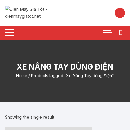
Chuyển
tới
nội
dung
XE NÂNG TAY DÙNG ĐIỆN
Home
/ Products tagged “Xe Nâng Tay dùng Điện”
Showing the single result