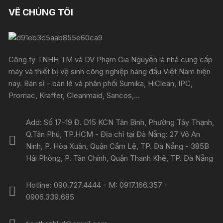
VỀ CHÚNG TÔI
Công ty TNHH TM và DV Phạm Gia Nguyễn là nhà cung cấp
máy và thiết bị vệ sinh công nghiệp hàng đầu Việt Nam hiện
nay. Bán sỉ - bán lẻ và phân phối Sumika, HiClean, IPC,
Promac, Kraffer, Cleanmaid, Sancos,...
Add: Số 17-19 Đ. D15 KCN Tân Bình, Phường Tây Thạnh,
Q.Tân Phú, TP.HCM - Địa chỉ tại Đà Nẵng: 27 Võ An
Ninh, P. Hòa Xuân, Quận Cẩm Lệ, TP. Đà Nẵng - 385B
Hải Phòng, P. Tân Chính, Quận Thanh Khê, TP. Đà Nẵng
Hotline: 090.727.4444 - M: 0917.166.357 -
0906.339.685