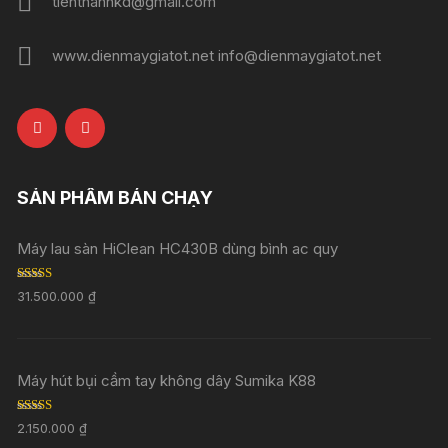
tienthanhkd@gmail.com
www.dienmaygiatot.net info@dienmaygiatot.net
SẢN PHẨM BÁN CHẠY
Máy lau sàn HiClean HC430B dùng bình ac quy
Rated
5.00
31.500.000
₫
out of 5
Máy hút bụi cầm tay không dây Sumika K88
Rated
5.00
2.150.000
₫
out of 5