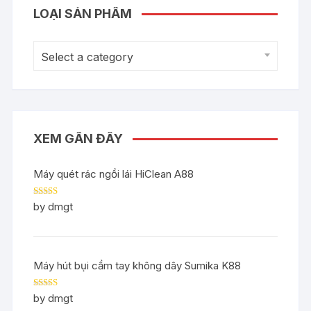
LOẠI SẢN PHẨM
Select a category
XEM GẦN ĐÂY
Máy quét rác ngồi lái HiClean A88
Rated
5
out
by dmgt
of 5
Máy hút bụi cầm tay không dây Sumika K88
Rated
5
out
by dmgt
of 5