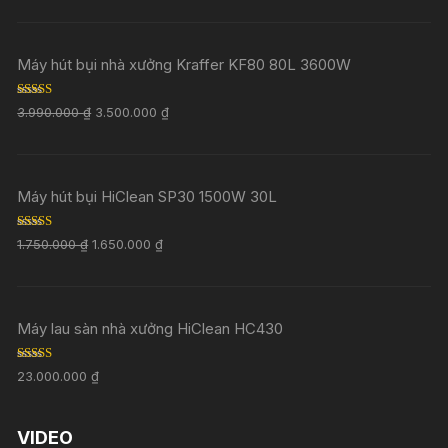
Máy hút bụi nhà xưởng Kraffer KF80 80L 3600W
Rated
5.00
3.990.000
₫
3.500.000
₫
out of 5
Máy hút bụi HiClean SP30 1500W 30L
Rated
5.00
1.750.000
₫
1.650.000
₫
out of 5
Máy lau sàn nhà xưởng HiClean HC430
Rated
5.00
23.000.000
₫
out of 5
VIDEO