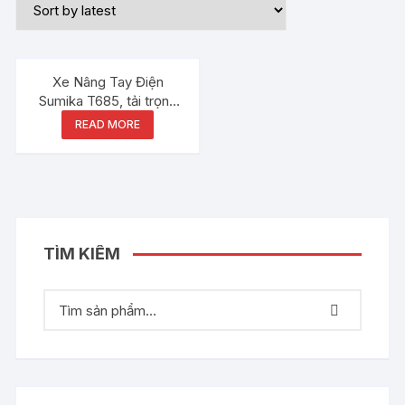
Xe Nâng Tay Điện
Sumika T685, tải trọng
3000kg
READ MORE
TÌM KIẾM