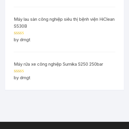
Máy lau sàn công nghiệp siêu thị bệnh viện HiClean
S530B
Rated
5
out
by dmgt
of 5
Máy rửa xe công nghiệp Sumika S250 250bar
Rated
5
out
by dmgt
of 5