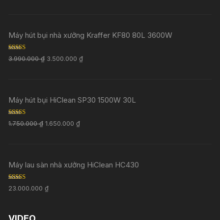
Máy hút bụi nhà xưởng Kraffer KF80 80L 3600W
Rated
5.00
3.990.000
₫
3.500.000
₫
out of 5
Máy hút bụi HiClean SP30 1500W 30L
Rated
5.00
1.750.000
₫
1.650.000
₫
out of 5
Máy lau sàn nhà xưởng HiClean HC430
Rated
5.00
23.000.000
₫
out of 5
VIDEO