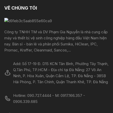
VỀ CHÚNG TÔI
Công ty TNHH TM và DV Phạm Gia Nguyễn là nhà cung cấp
máy và thiết bị vệ sinh công nghiệp hàng đầu Việt Nam hiện
nay. Bán sỉ - bán lẻ và phân phối Sumika, HiClean, IPC,
Promac, Kraffer, Cleanmaid, Sancos,...
Add: Số 17-19 Đ. D15 KCN Tân Bình, Phường Tây Thạnh,
Q.Tân Phú, TP.HCM - Địa chỉ tại Đà Nẵng: 27 Võ An
Ninh, P. Hòa Xuân, Quận Cẩm Lệ, TP. Đà Nẵng - 385B
Hải Phòng, P. Tân Chính, Quận Thanh Khê, TP. Đà Nẵng
Hotline: 090.727.4444 - M: 0917.166.357 -
0906.339.685