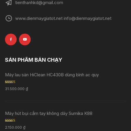
tienthanhkd@gmail.com
www.dienmaygiatot.net info@dienmaygiatot.net
SẢN PHẨM BÁN CHẠY
Máy lau sàn HiClean HC430B dùng bình ac quy
Rated
5.00
31.500.000
₫
out of 5
Máy hút bụi cầm tay không dây Sumika K88
Rated
5.00
2.150.000
₫
out of 5