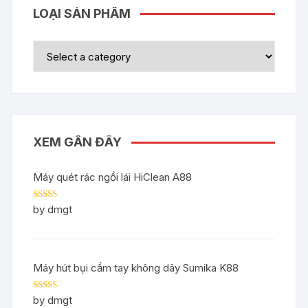
LOẠI SẢN PHẨM
XEM GẦN ĐÂY
Máy quét rác ngồi lái HiClean A88
Rated
5
out
by dmgt
of 5
Máy hút bụi cầm tay không dây Sumika K88
Rated
5
out
by dmgt
of 5