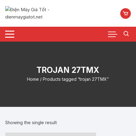
Chuyển
tới
nội
dung
TROJAN 27TMX
Home
/ Products tagged “trojan 27TMX”
Showing the single result