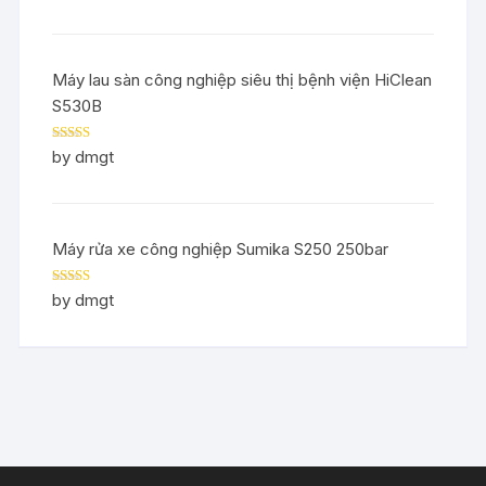
Máy lau sàn công nghiệp siêu thị bệnh viện HiClean
S530B
Rated
5
out
by dmgt
of 5
Máy rửa xe công nghiệp Sumika S250 250bar
Rated
5
out
by dmgt
of 5