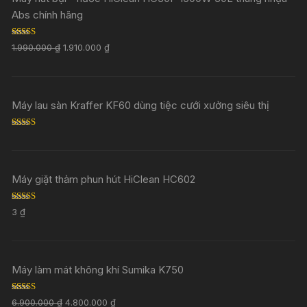
Abs chính hãng
Rated
5.00
1.990.000
₫
1.910.000
₫
out of 5
Máy lau sàn Kraffer KF60 dùng tiệc cưới xưởng siêu thị
Rated
5.00
out of 5
Máy giặt thảm phun hút HiClean HC602
Rated
5.00
3
₫
out of 5
Máy làm mát không khí Sumika K750
Rated
5.00
6.900.000
₫
4.800.000
₫