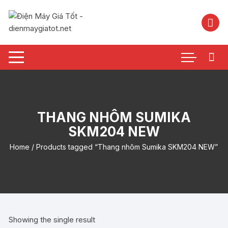
Chuyển
tới
nội
dung
THANG NHÔM SUMIKA
SKM204 NEW
Home
/ Products tagged “Thang nhôm Sumika SKM204 NEW”
Showing the single result