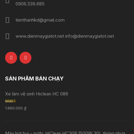
0906.339.685
tienthanhkd@gmail.com
www.dienmaygiatot.net info@dienmaygiatot.net
SẢN PHẨM BÁN CHẠY
Xe làm vệ sinh Hiclean HC 086
Rated
5.00
1.890.000
₫
out of 5
Máy hút bụi - nước HiClean HC30P 1500W 30L thùng nhựa