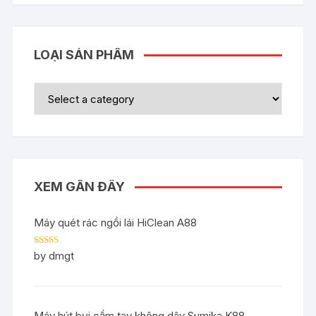
LOẠI SẢN PHẨM
XEM GẦN ĐÂY
Máy quét rác ngồi lái HiClean A88
Rated
5
out
by dmgt
of 5
Máy hút bụi cầm tay không dây Sumika K88