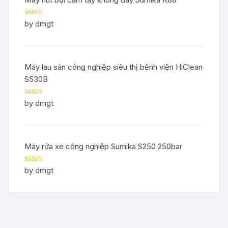
Rated
5
out
by dmgt
of 5
Máy lau sàn công nghiệp siêu thị bệnh viện HiClean
S530B
Rated
5
out
by dmgt
of 5
Máy rửa xe công nghiệp Sumika S250 250bar
Rated
5
out
by dmgt
of 5