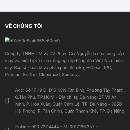
VỀ CHÚNG TÔI
Công ty TNHH TM và DV Phạm Gia Nguyễn là nhà cung cấp
máy và thiết bị vệ sinh công nghiệp hàng đầu Việt Nam hiện
nay. Bán sỉ - bán lẻ và phân phối Sumika, HiClean, IPC,
Promac, Kraffer, Cleanmaid, Sancos,...
Add: Số 17-19 Đ. D15 KCN Tân Bình, Phường Tây Thạnh,
Q.Tân Phú, TP.HCM - Địa chỉ tại Đà Nẵng: 27 Võ An
Ninh, P. Hòa Xuân, Quận Cẩm Lệ, TP. Đà Nẵng - 385B
Hải Phòng, P. Tân Chính, Quận Thanh Khê, TP. Đà Nẵng
Hotline: 090.727.4444 - M: 0917.166.357 -