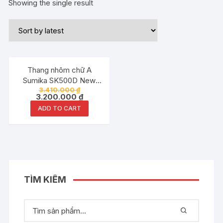
Showing the single result
Đang ưu đãi!
Thang nhôm chữ A
Sumika SK500D New
3.410.000
₫
2.5Met chữ I 5.0Met
3.200.000
₫
ADD TO CART
TÌM KIẾM