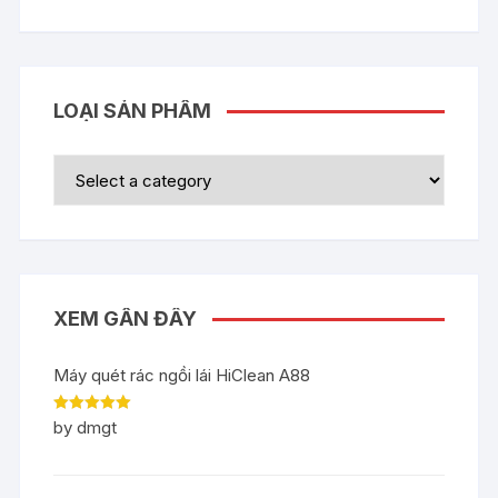
LOẠI SẢN PHẨM
XEM GẦN ĐÂY
Máy quét rác ngồi lái HiClean A88
Rated
5
out
by dmgt
of 5