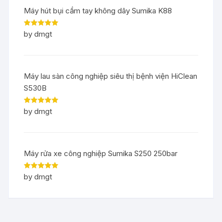
Máy hút bụi cầm tay không dây Sumika K88
Rated
5
out
by dmgt
of 5
Máy lau sàn công nghiệp siêu thị bệnh viện HiClean
S530B
Rated
5
out
by dmgt
of 5
Máy rửa xe công nghiệp Sumika S250 250bar
Rated
5
out
by dmgt
of 5