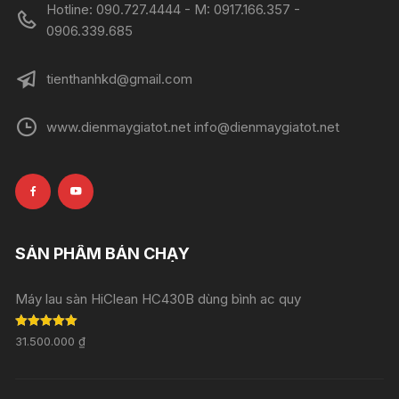
Hotline: 090.727.4444 - M: 0917.166.357 -
0906.339.685
tienthanhkd@gmail.com
www.dienmaygiatot.net info@dienmaygiatot.net
SẢN PHẨM BÁN CHẠY
Máy lau sàn HiClean HC430B dùng bình ac quy
Rated
5.00
31.500.000
₫
out of 5