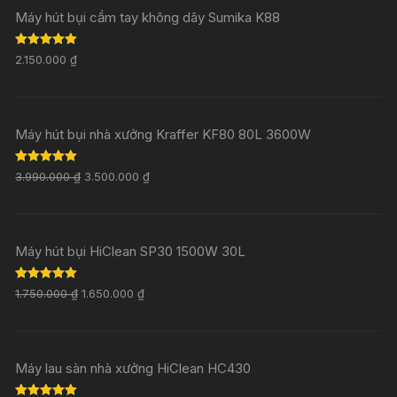
Máy hút bụi cầm tay không dây Sumika K88
Rated
5.00
2.150.000
₫
out of 5
Máy hút bụi nhà xưởng Kraffer KF80 80L 3600W
Rated
5.00
3.990.000
₫
3.500.000
₫
out of 5
Máy hút bụi HiClean SP30 1500W 30L
Rated
5.00
1.750.000
₫
1.650.000
₫
out of 5
Máy lau sàn nhà xưởng HiClean HC430