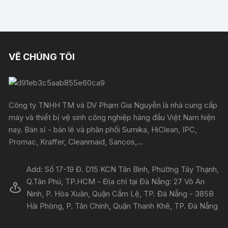
VỀ CHÚNG TÔI
Công ty TNHH TM và DV Phạm Gia Nguyễn là nhà cung cấp
máy và thiết bị vệ sinh công nghiệp hàng đầu Việt Nam hiện
nay. Bán sỉ - bán lẻ và phân phối Sumika, HiClean, IPC,
Promac, Kraffer, Cleanmaid, Sancos,...
Add: Số 17-19 Đ. D15 KCN Tân Bình, Phường Tây Thạnh,
Q.Tân Phú, TP.HCM - Địa chỉ tại Đà Nẵng: 27 Võ An
Ninh, P. Hòa Xuân, Quận Cẩm Lệ, TP. Đà Nẵng - 385B
Hải Phòng, P. Tân Chính, Quận Thanh Khê, TP. Đà Nẵng