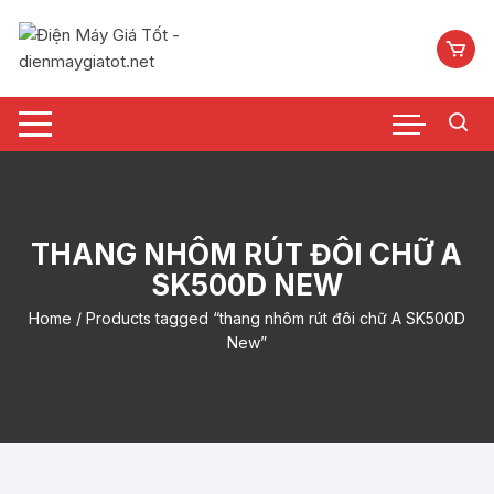
Chuyển
tới
nội
dung
THANG NHÔM RÚT ĐÔI CHỮ A
SK500D NEW
Home
/ Products tagged “thang nhôm rút đôi chữ A SK500D
New”