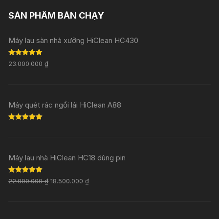
SẢN PHẨM BÁN CHẠY
Máy lau sàn nhà xưởng HiClean HC430
Rated
5.00
23.000.000
₫
out of 5
Máy quét rác ngồi lái HiClean A88
Rated
5.00
out of 5
Máy lau nhà HiClean HC18 dùng pin
Rated
5.00
22.000.000
₫
18.500.000
₫
out of 5