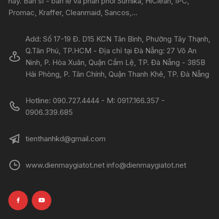
nay. Bán sỉ - bán lẻ và phân phối Sumika, HiClean, IPC,
Promac, Kraffer, Cleanmaid, Sancos,...
Add: Số 17-19 Đ. D15 KCN Tân Bình, Phường Tây Thạnh,
Q.Tân Phú, TP.HCM - Địa chỉ tại Đà Nẵng: 27 Võ An
Ninh, P. Hòa Xuân, Quận Cẩm Lệ, TP. Đà Nẵng - 385B
Hải Phòng, P. Tân Chính, Quận Thanh Khê, TP. Đà Nẵng
Hotline: 090.727.4444 - M: 0917.166.357 -
0906.339.685
tienthanhkd@gmail.com
www.dienmaygiatot.net info@dienmaygiatot.net