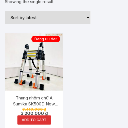
Showing the single result
Đang ưu đãi!
Thang nhôm chữ A
Sumika SK500D New
3.410.000
₫
2.5Met chữ I 5.0Met
3.200.000
₫
ADD TO CART