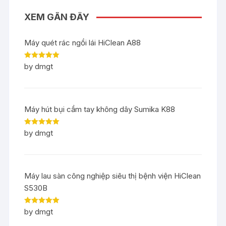
XEM GẦN ĐÂY
Máy quét rác ngồi lái HiClean A88
Rated
5
out
by dmgt
of 5
Máy hút bụi cầm tay không dây Sumika K88
Rated
5
out
by dmgt
of 5
Máy lau sàn công nghiệp siêu thị bệnh viện HiClean
S530B
Rated
5
out
by dmgt
of 5