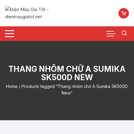
Chuyển
tới
nội
dung
THANG NHÔM CHỮ A SUMIKA
SK500D NEW
Home
/ Products tagged “Thang nhôm chữ A Sumika SK500D
New”