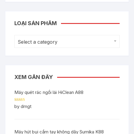
LOẠI SẢN PHẨM
Select a category
XEM GẦN ĐÂY
Máy quét rác ngồi lái HiClean A88
Rated
5
out
by dmgt
of 5
Máy hút bụi cầm tay không dây Sumika K88