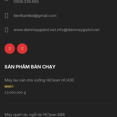
0906.339.685
tienthanhkd@gmail.com
www.dienmaygiatot.net info@dienmaygiatot.net
SẢN PHẨM BÁN CHẠY
Máy lau sàn nhà xưởng HiClean HC430
Rated
5.00
23.000.000
₫
out of 5
Máy quét rác ngồi lái HiClean A88