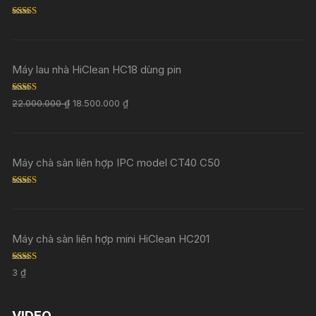
Rated
5.00
out of 5
Máy lau nhà HiClean HC18 dùng pin
Rated
5.00
22.000.000
₫
18.500.000
₫
out of 5
Máy chà sàn liên hợp IPC model CT40 C50
Rated
5.00
out of 5
Máy chà sàn liên hợp mini HiClean HC201
Rated
5.00
3
₫
out of 5
VIDEO