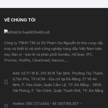
VỀ CHÚNG TÔI
Công ty TNHH TM và DV Phạm Gia Nguyễn là nhà cung cấp
máy và thiết bị vệ sinh công nghiệp hàng đầu Việt Nam hiện
nay. Bán sỉ - bán lẻ và phân phối Sumika, HiClean, IPC,
Promac, Kraffer, Cleanmaid, Sancos,...
Add: Số 17-19 Đ. D15 KCN Tân Bình, Phường Tây Thạnh,
Q.Tân Phú, TP.HCM - Địa chỉ tại Đà Nẵng: 27 Võ An
Ninh, P. Hòa Xuân, Quận Cẩm Lệ, TP. Đà Nẵng - 385B
Hải Phòng, P. Tân Chính, Quận Thanh Khê, TP. Đà Nẵng
Hotline: 090.727.4444 - M: 0917.166.357 -