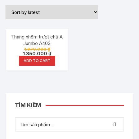
Đang ưu đãi!
Thang nhôm trượt chữ A
Jumbo A403
1.970.000
₫
1.850.000
₫
ADD TO CART
TÌM KIẾM