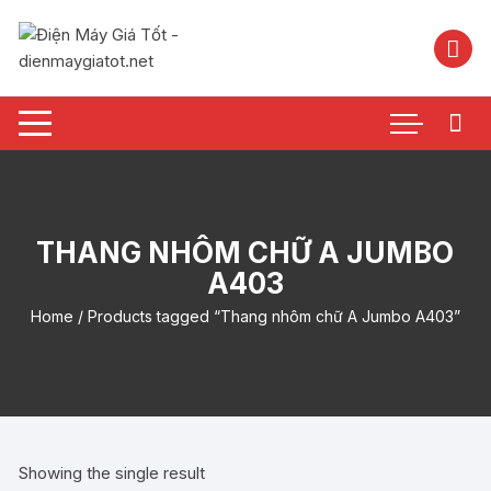
Chuyển
tới
nội
dung
THANG NHÔM CHỮ A JUMBO
A403
Home
/ Products tagged “Thang nhôm chữ A Jumbo A403”
Showing the single result