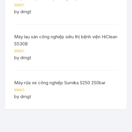
Rated
5
out
by dmgt
of 5
Máy lau sàn công nghiệp siêu thị bệnh viện HiClean
S530B
Rated
5
out
by dmgt
of 5
Máy rửa xe công nghiệp Sumika S250 250bar
Rated
5
out
by dmgt
of 5