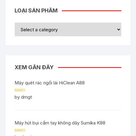
LOẠI SẢN PHẨM
XEM GẦN ĐÂY
Máy quét rác ngồi lái HiClean A88
Rated
5
out
by dmgt
of 5
Máy hút bụi cầm tay không dây Sumika K88