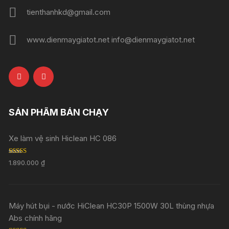
tienthanhkd@gmail.com
www.dienmaygiatot.net info@dienmaygiatot.net
SẢN PHẨM BÁN CHẠY
Xe làm vệ sinh Hiclean HC 086
Rated
5.00
1.890.000
₫
out of 5
Máy hút bụi - nước HiClean HC30P 1500W 30L thùng nhựa
Abs chính hãng