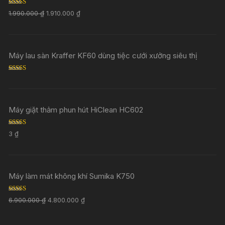
Rated
5.00
1.990.000
₫
1.910.000
₫
out of 5
Máy lau sàn Kraffer KF60 dùng tiệc cưới xưởng siêu thị
Rated
5.00
out of 5
Máy giặt thảm phun hút HiClean HC602
Rated
5.00
3
₫
out of 5
Máy làm mát không khí Sumika K750
Rated
5.00
6.900.000
₫
4.800.000
₫
out of 5