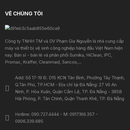
VỀ CHÚNG TÔI
Công ty TNHH TM và DV Phạm Gia Nguyễn là nhà cung cấp
máy và thiết bị vệ sinh công nghiệp hàng đầu Việt Nam hiện
nay. Bán sỉ - bán lẻ và phân phối Sumika, HiClean, IPC,
Promac, Kraffer, Cleanmaid, Sancos,...
Add: Số 17-19 Đ. D15 KCN Tân Bình, Phường Tây Thạnh,
Q.Tân Phú, TP.HCM - Địa chỉ tại Đà Nẵng: 27 Võ An
Ninh, P. Hòa Xuân, Quận Cẩm Lệ, TP. Đà Nẵng - 385B
Hải Phòng, P. Tân Chính, Quận Thanh Khê, TP. Đà Nẵng
Hotline: 090.727.4444 - M: 0917.166.357 -
0906.339.685