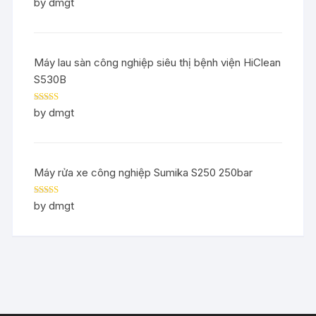
Rated
5
out
by dmgt
of 5
Máy lau sàn công nghiệp siêu thị bệnh viện HiClean
S530B
Rated
5
out
by dmgt
of 5
Máy rửa xe công nghiệp Sumika S250 250bar
Rated
5
out
by dmgt
of 5