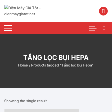
Chuyển
tới
nội
dung
TẦNG LỌC BỤI HEPA
Home
/ Products tagged “Tầng lọc bụi Hepa”
Showing the single result