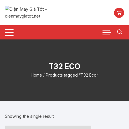
Chuyển
tới
nội
dung
T32 ECO
Home
/ Products tagged “T32 Eco”
Showing the single result