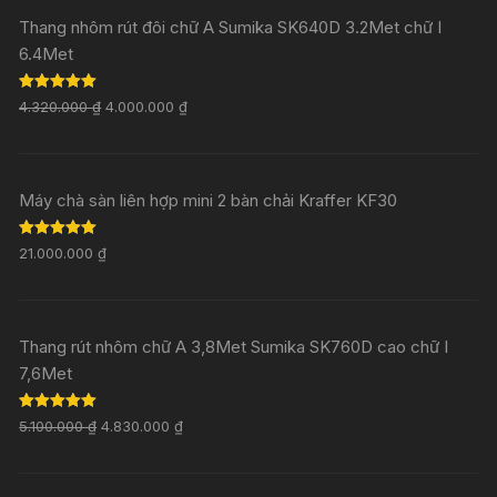
Thang nhôm rút đôi chữ A Sumika SK640D 3.2Met chữ I
6.4Met
Rated
5.00
4.320.000
₫
4.000.000
₫
out of 5
Máy chà sàn liên hợp mini 2 bàn chải Kraffer KF30
Rated
5.00
21.000.000
₫
out of 5
Thang rút nhôm chữ A 3,8Met Sumika SK760D cao chữ I
7,6Met
Rated
5.00
5.100.000
₫
4.830.000
₫
out of 5