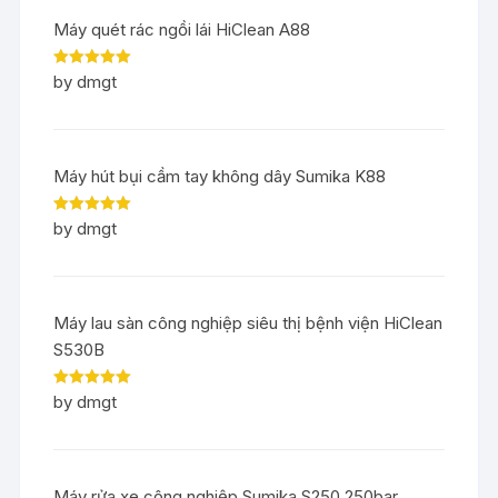
Máy quét rác ngồi lái HiClean A88
Rated
5
out
by dmgt
of 5
Máy hút bụi cầm tay không dây Sumika K88
Rated
5
out
by dmgt
of 5
Máy lau sàn công nghiệp siêu thị bệnh viện HiClean
S530B
Rated
5
out
by dmgt
of 5
Máy rửa xe công nghiệp Sumika S250 250bar