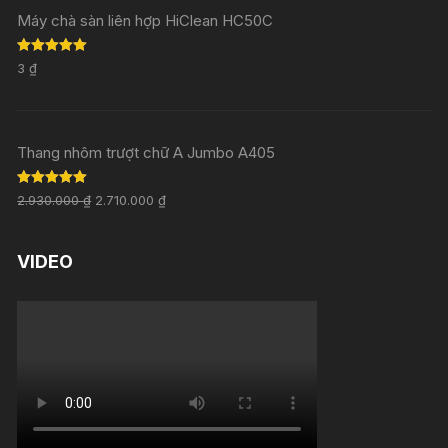
Máy chà sàn liên hợp HiClean HC50C
Rated
5.00
3
₫
out of 5
Thang nhôm trượt chữ A Jumbo A405
Rated
5.00
2.930.000
₫
2.710.000
₫
out of 5
VIDEO