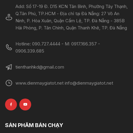
Add: Số 17-19 Đ. D15 KCN Tân Bình, Phường Tây Thạnh,
Q.Tân Phú, TP.HCM - Địa chỉ tại Đà Nẵng: 27 Võ An
Ninh, P. Hòa Xuân, Quận Cẩm Lệ, TP. Đà Nẵng - 385B
Hải Phòng, P. Tân Chính, Quận Thanh Khê, TP. Đà Nẵng
Hotline: 090.727.4444 - M: 0917.166.357 -
0906.339.685
tienthanhkd@gmail.com
www.dienmaygiatot.net info@dienmaygiatot.net
SẢN PHẨM BÁN CHẠY