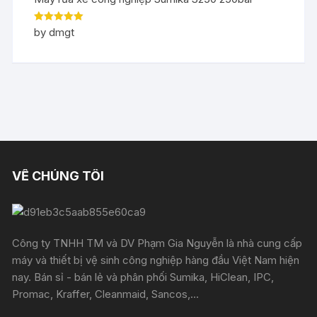
Rated
5
out
by dmgt
of 5
VỀ CHÚNG TÔI
Công ty TNHH TM và DV Phạm Gia Nguyễn là nhà cung cấp
máy và thiết bị vệ sinh công nghiệp hàng đầu Việt Nam hiện
nay. Bán sỉ - bán lẻ và phân phối Sumika, HiClean, IPC,
Promac, Kraffer, Cleanmaid, Sancos,...